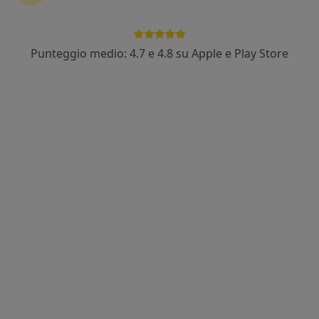
Dott.ssa Barbara Neri
·
Altro
Nutrizionista, Dietologa
19 recensioni
Punteggio medio: 4.7 e 4.8 su Apple e Play Store
Indirizzo
Online
Via Isole del Capo Verde 11, Lido Di Ostia
•
Mappa
Studio Medico
Analisi della composizione corporea
50 €
Questo dottore non ha ancora attivato le prenotazioni online presso questo indirizzo.
Chiedi di attivare le prenotazioni online