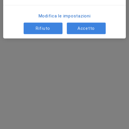
Modifica le impostazioni
Rifiuto
Accetto
Spazio Medico
Poliambulatorio
·
Altro
Nutrizionista, Endocrinologo, Proctologo
270 recensioni
Via delle Bermude 12, Lido Di Ostia
•
Mappa
Spazio Medico
Visita Dietologica
120 €