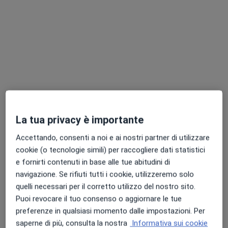
Dott.ssa Marta Carrozzi
·
Altro
Nutrizionista
49 recensioni
La tua privacy è importante
Indirizzo
Online
Accettando, consenti a noi e ai nostri partner di utilizzare
cookie (o tecnologie simili) per raccogliere dati statistici
Via Mar Rosso 185, Lido Di Ostia
•
Mappa
e fornirti contenuti in base alle tue abitudini di
Studio Nutrizionale c/o Vivi Osteopatia
navigazione. Se rifiuti tutti i cookie, utilizzeremo solo
Dieta personalizzata
80 €
quelli necessari per il corretto utilizzo del nostro sito.
Puoi revocare il tuo consenso o aggiornare le tue
Questo dottore non ha ancora attivato le prenotazioni online presso questo indirizzo.
preferenze in qualsiasi momento dalle impostazioni. Per
saperne di più, consulta la nostra
Informativa sui cookie
Chiedi di attivare le prenotazioni online