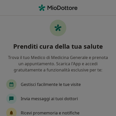
Men
Nutrizionista • Lido Di Ostia, RM
Filters
Assicurazione
Mappa
Nutrizionisti a Lido Di Ostia. Prenota online
Prenditi cura della tua salute
la tua visita
In che modo ordiniamo i risultati
Trova il tuo Medico di Medicina Generale e prenota
un appuntamento. Scarica l'App e accedi
gratuitamente a funzionalità esclusive per te:
Gestisci facilmente le tue visite
Invia messaggi ai tuoi dottori
In evidenza
Pagamenti online
Ricevi promemoria e notifiche