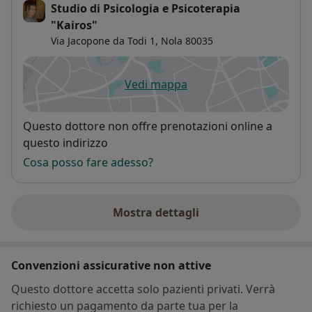
Studio di Psicologia e Psicoterapia
"Kairos"
Via Jacopone da Todi 1,
Nola
80035
Vedi mappa
si apre in una nuova scheda
Disponibilità
Questo dottore non offre prenotazioni online a
questo indirizzo
Cosa posso fare adesso?
Mostra dettagli
sull'indirizzo
Convenzioni assicurative non attive
Questo dottore accetta solo pazienti privati. Verrà
richiesto un pagamento da parte tua per la