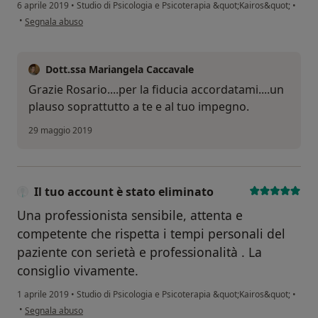
6 aprile 2019
•
Studio di Psicologia e Psicoterapia &quot;Kairos&quot;
•
secondo l'opinione dell'utente rosario.c
•
Segnala abuso
Dott.ssa Mariangela Caccavale
Grazie Rosario....per la fiducia accordatami....un
plauso soprattutto a te e al tuo impegno.
29 maggio 2019
Il tuo account è stato eliminato
Una professionista sensibile, attenta e
competente che rispetta i tempi personali del
paziente con serietà e professionalità . La
consiglio vivamente.
1 aprile 2019
•
Studio di Psicologia e Psicoterapia &quot;Kairos&quot;
•
secondo l'opinione dell'utente Il tuo account è stato eliminato
•
Segnala abuso