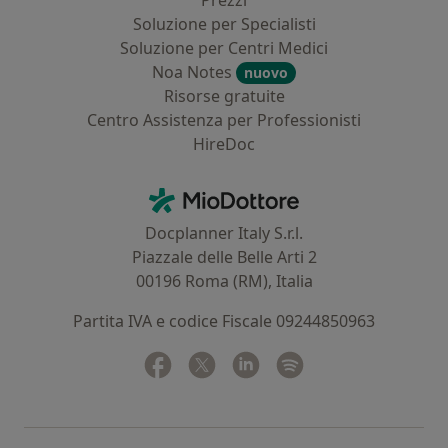
Prezzi
Soluzione per Specialisti
Soluzione per Centri Medici
Noa Notes
nuovo
Risorse gratuite
Centro Assistenza per Professionisti
HireDoc
Contatti
MioDottore - Homepage
Docplanner Italy S.r.l.
Piazzale delle Belle Arti 2
00196 Roma (RM), Italia
Partita IVA e codice Fiscale 09244850963
Facebook
si apre in una nuova scheda
Twitter
si apre in una nuova scheda
Linkedin
si apre in una nuova sc
Spotify
si apre in una nuo