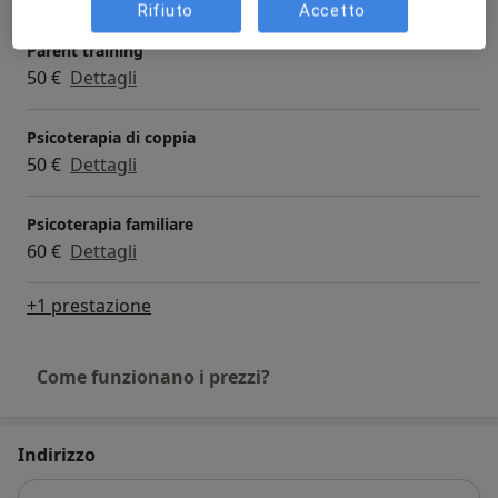
Rifiuto
Accetto
Parent training
50 €
Dettagli
Psicoterapia di coppia
50 €
Dettagli
Psicoterapia familiare
60 €
Dettagli
+1 prestazione
Come funzionano i prezzi?
Indirizzo