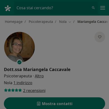
Men
Cosa stai cercando?
Homepage
Psicoterapeuta
Nola
Mariangela Caccav
Cambia città
Dott.ssa
Mariangela Caccavale
sulle specializzazioni
Psicoterapeuta
·
Altro
Nola
1 indirizzo
2 recensioni
Mostra contatti