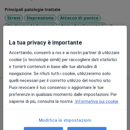
propria vita è calata l'ombra o semplicemente la
Principali patologie trattate
penombra....questo per me è il mio fine ridare una
Stress
Depressione
Attacco di panico
tavolozza di colori e luce, laddove per un pò si sono
a11y_sr
Sindrome da burnout
Disturbi alimentari
+9
sbiaditi.....ridare speranza
Presso questo indirizzo visito
La tua privacy è importante
Adulti
Accettando, consenti a noi e ai nostri partner di utilizzare
cookie (o tecnologie simili) per raccogliere dati statistici
Mostra dettagli
e fornirti contenuti in base alle tue abitudini di
sull'esperienza
navigazione. Se rifiuti tutti i cookie, utilizzeremo solo
quelli necessari per il corretto utilizzo del nostro sito.
Prestazioni e prezzi
Puoi revocare il tuo consenso o aggiornare le tue
preferenze in qualsiasi momento dalle impostazioni. Per
Colloquio psicologico
saperne di più, consulta la nostra
Informativa sui cookie
Dettagli
Modifica le impostazioni
Psicoterapia
50 €
Dettagli