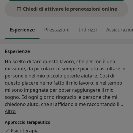
Chiedi di attivare le prenotazioni online
Esperienze
Prestazioni
Indirizzi
Assicurazio
Esperienze
Ho scelto di fare questo lavoro, che per me è una
missione, da piccola mi è sempre piaciuto ascoltare le
persone e nel mio piccolo poterle aiutare. Così di
questo piacere ne ho fatto il mio lavoro, e nel tempo
mi sono impegnata per poter raggiungere il mio
sogno. Ed ogni giorno ringrazio le persone che mi
chiedono aiuto, che si affidano a me raccontando il
Su di me
loro mondo di sofferenza, ma che io esploro con loro
Altro
rendendomi conto che meraviglia sono, e quindi
Approccio terapeutico
provando ad accendere riflettori di luci colorate
Psicoterapia
secondo prospettive diverse, dove per un attimo della