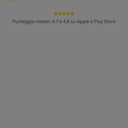
Punteggio medio: 4.7 e 4.8 su Apple e Play Store
Dott.ssa Giovanna Napolitano
·
Altro
Psicologa, Psicologa clinica
25 recensioni
Indirizzo
Online
Via Polveriera 300, Nola
•
Mappa
Studio di Psicologia
Colloquio psicologico individuale
50 €
Questo dottore non ha ancora attivato le prenotazioni online presso questo indirizzo.
Chiedi di attivare le prenotazioni online