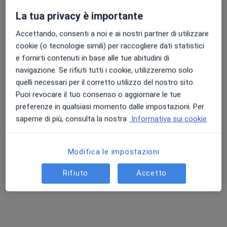
Chiedi di attivare le prenotazioni online
La tua privacy è importante
Accettando, consenti a noi e ai nostri partner di utilizzare
cookie (o tecnologie simili) per raccogliere dati statistici
e fornirti contenuti in base alle tue abitudini di
navigazione. Se rifiuti tutti i cookie, utilizzeremo solo
quelli necessari per il corretto utilizzo del nostro sito.
Puoi revocare il tuo consenso o aggiornare le tue
preferenze in qualsiasi momento dalle impostazioni. Per
Dott.ssa Claudia Napolitano
saperne di più, consulta la nostra
Informativa sui cookie
·
Altro
Psicologo clinico, Psicoterapeuta
27 recensioni
Modifica le impostazioni
Indirizzo
Online
Rifiuto
Accetto
Via San Paolo Belsito 85, Nola
•
Mappa
Studio Associato Hyriamedica
Colloquio psicologico
Prestazione gratuita