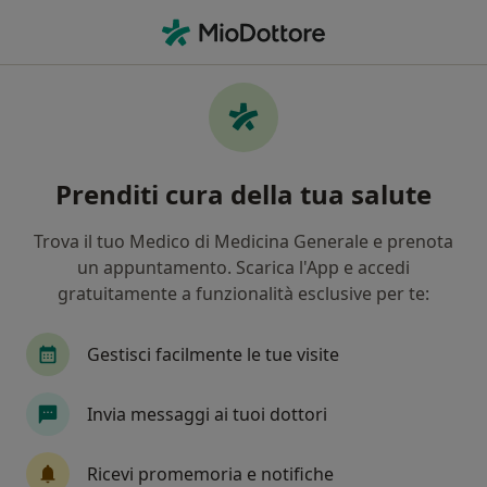
Men
Disturbo Di Personalità • Nola, NA
Filters
• 1
Mappa
Specialisti in trattamento Disturbo di
Prenditi cura della tua salute
personalità a Nola
In che modo ordiniamo i risultati
Trova il tuo Medico di Medicina Generale e prenota
un appuntamento. Scarica l'App e accedi
gratuitamente a funzionalità esclusive per te:
Che specializzazione stai cercando?
Psicologo
Psicoterapeuta
Psicologo clinic
Gestisci facilmente le tue visite
Invia messaggi ai tuoi dottori
Ricevi promemoria e notifiche