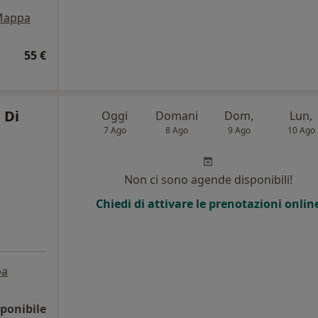
Mappa
55 €
 Di
Oggi
Domani
Dom,
Lun,
7 Ago
8 Ago
9 Ago
10 Ago
Non ci sono agende disponibili!
Chiedi di attivare le prenotazioni onlin
pa
ponibile