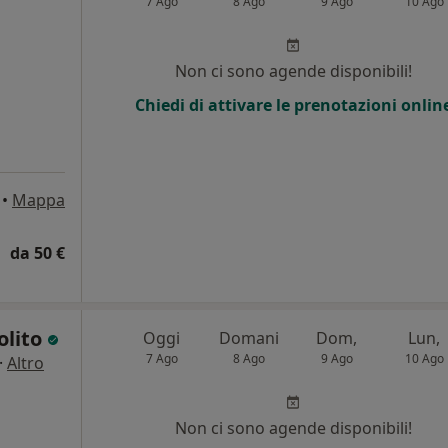
7 Ago
8 Ago
9 Ago
10 Ago
Non ci sono agende disponibili!
Chiedi di attivare le prenotazioni onlin
•
Mappa
da 50 €
olito
Oggi
Domani
Dom,
Lun,
7 Ago
8 Ago
9 Ago
10 Ago
·
Altro
Non ci sono agende disponibili!