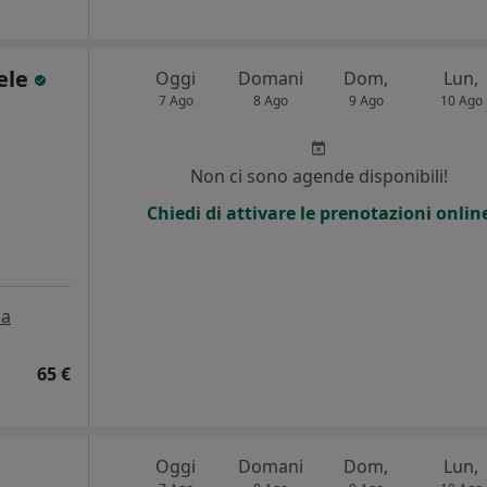
ele
Oggi
Domani
Dom,
Lun,
7 Ago
8 Ago
9 Ago
10 Ago
Non ci sono agende disponibili!
Chiedi di attivare le prenotazioni onlin
a
65 €
Oggi
Domani
Dom,
Lun,