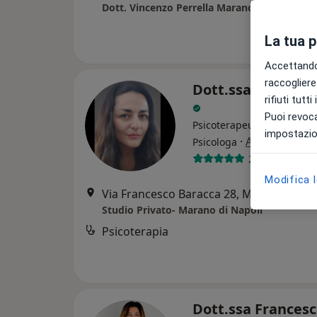
La tua 
Accettando,
raccogliere 
Dott.ssa Pamela 
rifiuti tutt
Puoi revoca
Psicoterapeuta, Psicologa 
impostazion
·
Altro
Psicologa
26 recensioni
Modifica 
Via Francesco Baracca 28, Marano di Napoli
Studio Privato- Marano di Napoli
Psicoterapia
Dott.ssa Frances