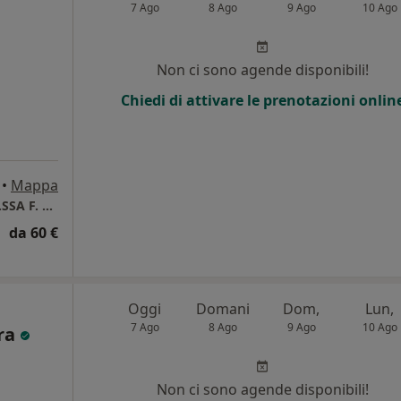
7 Ago
8 Ago
9 Ago
10 Ago
Non ci sono agende disponibili!
Chiedi di attivare le prenotazioni onlin
•
Mappa
STUDIO DI PSICOLOGIA E PSICOTERAPIA DR.SSA F. APROVITOLA
da 60 €
Oggi
Domani
Dom,
Lun,
7 Ago
8 Ago
9 Ago
10 Ago
ara
Non ci sono agende disponibili!
i