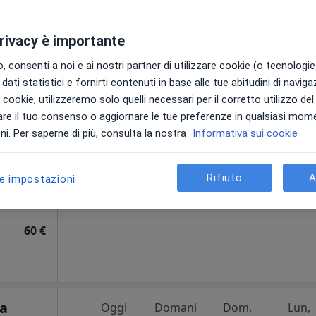
Dott. Vincenzo Perrella Marano di Napoli loc. Torre Caracciolo
privacy è importante
 consenti a noi e ai nostri partner di utilizzare cookie (o tecnologie 
dati statistici e fornirti contenuti in base alle tue abitudini di navig
Vettosi
Oggi
Domani
Dom,
Lun,
i i cookie, utilizzeremo solo quelli necessari per il corretto utilizzo de
7 Ago
8 Ago
9 Ago
10 Ago
re il tuo consenso o aggiornare le tue preferenze in qualsiasi mom
clinica,
i. Per saperne di più, consulta la nostra
Informativa sui cookie
Non ci sono agende disponibili!
Chiedi di attivare le prenotazioni onlin
Rifiuto
A
le impostazioni
•
Mappa
60 €
ca
Oggi
Domani
Dom,
Lun,