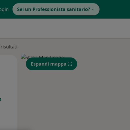
ogin
Sei un Professionista sanitario?
isultati
Mar,
Mer,
Gio,
Espandi mappa
11 Ago
12 Ago
13 Ago
e