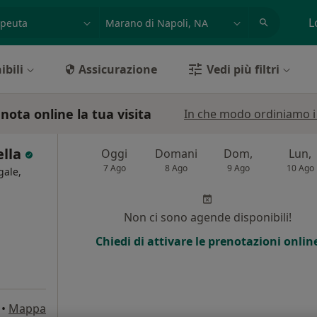
azione, medico, struttura
es: Roma
L
ibili
Assicurazione
Vedi più filtri
nota online la tua visita
In che modo ordiniamo i r
ella
Oggi
Domani
Dom,
Lun,
7 Ago
8 Ago
9 Ago
10 Ago
gale,
Non ci sono agende disponibili!
Chiedi di attivare le prenotazioni onlin
•
Mappa