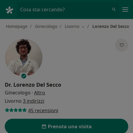
Men
Cosa stai cercando?
Homepage
Ginecologo
Livorno
Lorenzo Del Secco
Cambia città
Dr.
Lorenzo Del Secco
sulle specializzazioni
Ginecologo
·
Altro
Livorno
3 indirizzi
45 recensioni
Prenota una visita