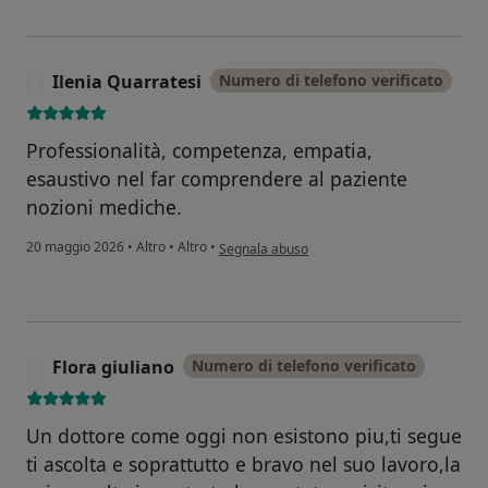
Ilenia Quarratesi
Numero di telefono verificato
I
Professionalità, competenza, empatia,
esaustivo nel far comprendere al paziente
nozioni mediche.
secondo l'opinione dell'utente Ilenia Quarrat
20 maggio 2026
•
Altro
•
Altro
•
Segnala abuso
Flora giuliano
Numero di telefono verificato
F
Un dottore come oggi non esistono piu,ti segue
ti ascolta e soprattutto e bravo nel suo lavoro,la