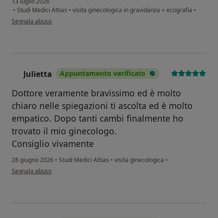
13 luglio 2026
•
Studi Medici Attias
•
visita ginecologica in gravidanza + ecografia
•
secondo l'opinione dell'utente Elena
Segnala abuso
Julietta
Appuntamento verificato
J
Dottore veramente bravissimo ed è molto
chiaro nelle spiegazioni ti ascolta ed è molto
empatico. Dopo tanti cambi finalmente ho
trovato il mio ginecologo.
Consiglio vivamente
28 giugno 2026
•
Studi Medici Attias
•
visita ginecologica
•
secondo l'opinione dell'utente Julietta
Segnala abuso