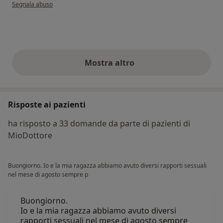
secondo l'opinione dell'utente Viola Lonzi
Segnala abuso
Mostra altro
opinioni di cui sopra
Risposte ai pazienti
ha risposto a 33 domande da parte di pazienti di
MioDottore
Buongiorno. Io e la mia ragazza abbiamo avuto diversi rapporti sessuali
nel mese di agosto sempre p
Buongiorno.
Io e la mia ragazza abbiamo avuto diversi
rapporti sessuali nel mese di agosto sempre