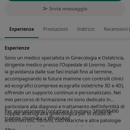
Invia messaggio
Esperienze
Prestazioni
Indirizzi
Recensioni 
Esperienze
Sono un medico specialista in Ginecologia e Ostetricia,
dirigente medico presso l’Ospedale di Livorno. Seguo
la gravidanza dalle sue fasi iniziali fino al termine,
accompagnando le future mamme con controlli clinici
ed ecografici (comprese ecografie ostetriche 3D e 4D),
offrendo un supporto continuo e personalizzato. Nel
mio percorso di formazione mi sono dedicato in
particolare alla diagnosi e trattamento dell’infertilità di
Per appuntamenti contattare il numero 3494998490
coppia, all’ecografia ginecologica per lo studio di
tramite chiamata o WhatsApp
endometriosi, fibromi, cisti ovariche e altre patologie
ginecologiche, all’isteroscopia ed alla chirurgia
Su di me
Altro