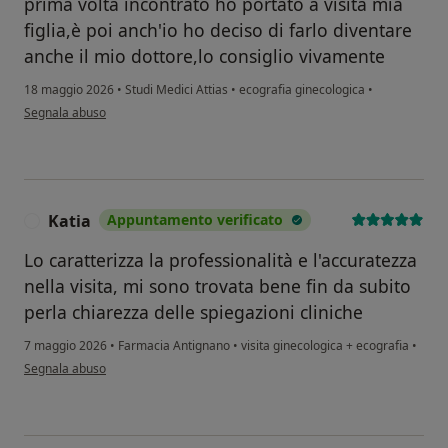
prima volta incontrato ho portato a visita mia
figlia,è poi anch'io ho deciso di farlo diventare
anche il mio dottore,lo consiglio vivamente
18 maggio 2026
•
Studi Medici Attias
•
ecografia ginecologica
•
secondo l'opinione dell'utente Flora giuliano
Segnala abuso
Katia
Appuntamento verificato
K
Lo caratterizza la professionalità e l'accuratezza
nella visita, mi sono trovata bene fin da subito
perla chiarezza delle spiegazioni cliniche
7 maggio 2026
•
Farmacia Antignano
•
visita ginecologica + ecografia
•
secondo l'opinione dell'utente Katia
Segnala abuso