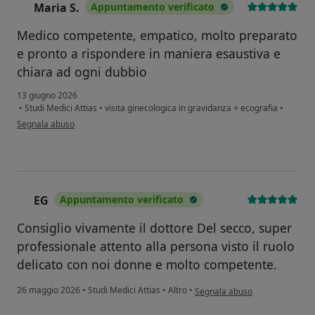
Maria S.
Appuntamento verificato
M
Medico competente, empatico, molto preparato
e pronto a rispondere in maniera esaustiva e
chiara ad ogni dubbio
13 giugno 2026
•
Studi Medici Attias
•
visita ginecologica in gravidanza + ecografia
•
secondo l'opinione dell'utente Maria S.
Segnala abuso
EG
Appuntamento verificato
E
Consiglio vivamente il dottore Del secco, super
professionale attento alla persona visto il ruolo
delicato con noi donne e molto competente.
secondo l'opinione dell'utente
26 maggio 2026
•
Studi Medici Attias
•
Altro
•
Segnala abuso