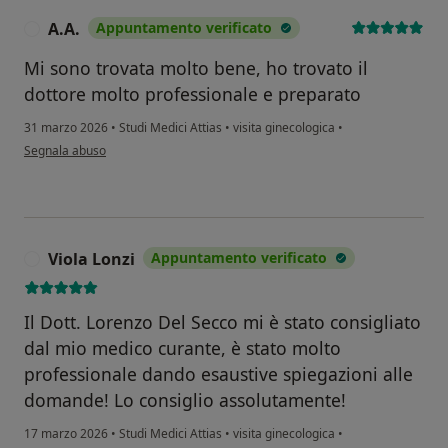
A.A.
Appuntamento verificato
A
Mi sono trovata molto bene, ho trovato il
dottore molto professionale e preparato
31 marzo 2026
•
Studi Medici Attias
•
visita ginecologica
•
secondo l'opinione dell'utente A.A.
Segnala abuso
Viola Lonzi
Appuntamento verificato
V
Il Dott. Lorenzo Del Secco mi è stato consigliato
dal mio medico curante, è stato molto
professionale dando esaustive spiegazioni alle
domande! Lo consiglio assolutamente!
17 marzo 2026
•
Studi Medici Attias
•
visita ginecologica
•