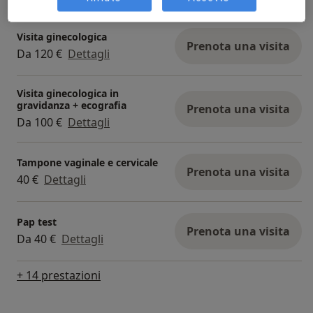
Visita ginecologica
Prenota una visita
Da 120 €
Dettagli
Visita ginecologica in
gravidanza + ecografia
Prenota una visita
Da 100 €
Dettagli
Tampone vaginale e cervicale
Prenota una visita
40 €
Dettagli
Pap test
Prenota una visita
Da 40 €
Dettagli
+ 14 prestazioni