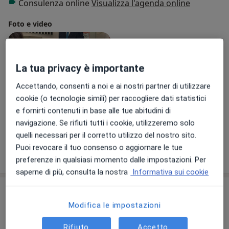
Consulenza online
Visualizza l'agenda online
Foto e video
La tua privacy è importante
Accettando, consenti a noi e ai nostri partner di utilizzare
cookie (o tecnologie simili) per raccogliere dati statistici
e fornirti contenuti in base alle tue abitudini di
Visualizza galleria (1)
navigazione. Se rifiuti tutti i cookie, utilizzeremo solo
quelli necessari per il corretto utilizzo del nostro sito.
Puoi revocare il tuo consenso o aggiornare le tue
Mostra dettagli
sull'esperienza
preferenze in qualsiasi momento dalle impostazioni. Per
saperne di più, consulta la nostra
Informativa sui cookie
Prestazioni e prezzi
Modifica le impostazioni
Inserimento IUD (spirale)
Prenota una visita
100 €
Dettagli
Rifiuto
Accetto