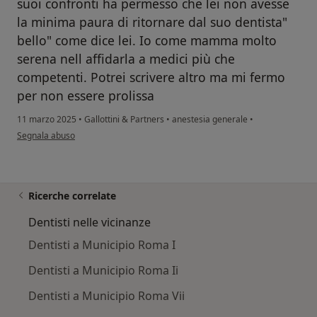
suoi confronti ha permesso che lei non avesse
la minima paura di ritornare dal suo dentista"
bello" come dice lei. Io come mamma molto
serena nell affidarla a medici più che
competenti. Potrei scrivere altro ma mi fermo
per non essere prolissa
11 marzo 2025
•
Gallottini & Partners
•
anestesia generale
•
secondo l'opinione dell'utente Ombretta Pellegrini
Segnala abuso
Ricerche correlate
Dentisti nelle vicinanze
Dentisti a Municipio Roma I
Dentisti a Municipio Roma Ii
Dentisti a Municipio Roma Vii