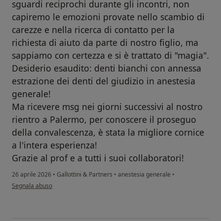
sguardi reciprochi durante gli incontri, non
capiremo le emozioni provate nello scambio di
carezze e nella ricerca di contatto per la
richiesta di aiuto da parte di nostro figlio, ma
sappiamo con certezza e si è trattato di "magia".
Desiderio esaudito: denti bianchi con annessa
estrazione dei denti del giudizio in anestesia
generale!
Ma ricevere msg nei giorni successivi al nostro
rientro a Palermo, per conoscere il proseguo
della convalescenza, è stata la migliore cornice
a l'intera esperienza!
Grazie al prof e a tutti i suoi collaboratori!
26 aprile 2026
•
Gallottini & Partners
•
anestesia generale
•
secondo l'opinione dell'utente Salvo
Segnala abuso