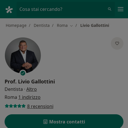
Men
Cosa stai cercando?
Homepage
Dentista
Roma
Livio Gallottini
Cambia città
Prof.
Livio Gallottini
sulle specializzazioni
Dentista
·
Altro
Roma
1 indirizzo
8 recensioni
Mostra contatti