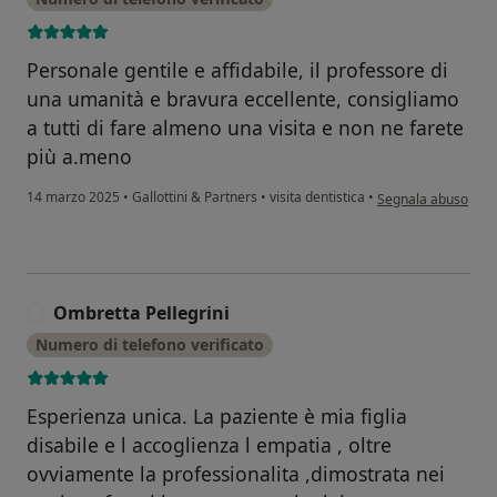
Personale gentile e affidabile, il professore di
una umanità e bravura eccellente, consigliamo
a tutti di fare almeno una visita e non ne farete
più a.meno
secondo l'opinione 
14 marzo 2025
•
Gallottini & Partners
•
visita dentistica
•
Segnala abuso
Ombretta Pellegrini
O
Numero di telefono verificato
Esperienza unica. La paziente è mia figlia
disabile e l accoglienza l empatia , oltre
ovviamente la professionalita ,dimostrata nei