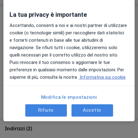
La tua privacy è importante
Prestazioni e prezzi
Accettando, consenti a noi e ai nostri partner di utilizzare
Visita dentistica
cookie (o tecnologie simili) per raccogliere dati statistici
200 €
Dettagli
e fornirti contenuti in base alle tue abitudini di
navigazione. Se rifiuti tutti i cookie, utilizzeremo solo
Anestesia generale
quelli necessari per il corretto utilizzo del nostro sito.
200 €
Dettagli
Puoi revocare il tuo consenso o aggiornare le tue
preferenze in qualsiasi momento dalle impostazioni. Per
Consulenza online
saperne di più, consulta la nostra
Informativa sui cookie
100 €
Dettagli
Modifica le impostazioni
Come funzionano i prezzi?
Rifiuto
Accetto
Indirizzi (2)