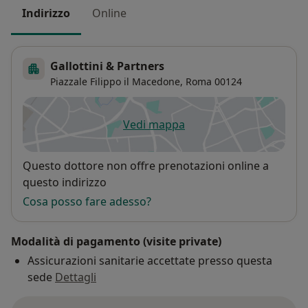
Indirizzo
Online
Gallottini & Partners
Piazzale Filippo il Macedone,
Roma
00124
Vedi mappa
si apre in una nuova scheda
Disponibilità
Questo dottore non offre prenotazioni online a
questo indirizzo
Cosa posso fare adesso?
Modalità di pagamento (visite private)
Assicurazioni sanitarie accettate presso questa
sede
Dettagli