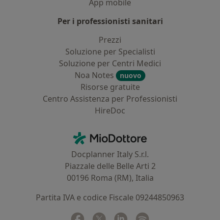
App mobile
Per i professionisti sanitari
Prezzi
Soluzione per Specialisti
Soluzione per Centri Medici
Noa Notes
nuovo
Risorse gratuite
Centro Assistenza per Professionisti
HireDoc
Contatti
MioDottore - Homepage
Docplanner Italy S.r.l.
Piazzale delle Belle Arti 2
00196 Roma (RM), Italia
Partita IVA e codice Fiscale 09244850963
Facebook
si apre in una nuova scheda
Twitter
si apre in una nuova scheda
Linkedin
si apre in una nuova sc
Spotify
si apre in una nuo