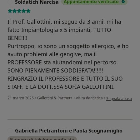
Soldatich Narcisa
Appuntamento verificato
S
Il Prof. Gallottini, mi segue da 3 anni, mi ha
fatto Impiantologia x 5 impianti, TUTTO
BENE!!!!
Purtroppo, io sono un soggetto allergico, e ho
avuto problemi alle gengive, ma il
PROFESSORE sta aiutandomi nel percorso.
SONO PIENAMENTE SODDISFATA!!!!!!
RINGRAZIO IL PROFESSORE E TUTTO IL SUO
STAFF, E LA DOTT.SSA SOFIA GALLOTTINI.
secondo l'opinione 
21 marzo 2025
•
Gallottini & Partners
•
visita dentistica
•
Segnala abuso
Gabriella Pietrantoni e Paola Scognamiglio
G
Numero di telefono verificato