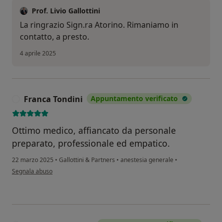
Prof. Livio Gallottini
La ringrazio Sign.ra Atorino. Rimaniamo in
contatto, a presto.
4 aprile 2025
Franca Tondini
Appuntamento verificato
F
Ottimo medico, affiancato da personale
preparato, professionale ed empatico.
22 marzo 2025
•
Gallottini & Partners
•
anestesia generale
•
secondo l'opinione dell'utente Franca Tondini
Segnala abuso