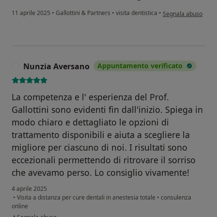
secondo l'opinione d
11 aprile 2025
•
Gallottini & Partners
•
visita dentistica
•
Segnala abuso
Nunzia Aversano
Appuntamento verificato
N
La competenza e l' esperienza del Prof.
Gallottini sono evidenti fin dall'inizio. Spiega in
modo chiaro e dettagliato le opzioni di
trattamento disponibili e aiuta a scegliere la
migliore per ciascuno di noi. I risultati sono
eccezionali permettendo di ritrovare il sorriso
che avevamo perso. Lo consiglio vivamente!
4 aprile 2025
•
Visita a distanza per cure dentali in anestesia totale
•
consulenza
online
secondo l'opinione dell'utente Nunzia Aversano
•