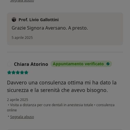
Segnala abuso
Prof. Livio Gallottini
Grazie Signora Aversano. A presto.
5 aprile 2025
Chiara Atorino
Appuntamento verificato
C
Davvero una consulenza ottima mi ha dato la
sicurezza e la serenità che avevo bisogno.
2 aprile 2025
•
Visita a distanza per cure dentali in anestesia totale
•
consulenza
online
secondo l'opinione dell'utente Chiara Atorino
•
Segnala abuso