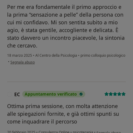
Per me era fondamentale il primo approccio e
la prima “sensazione a pelle” della persona con
cui mi confidavo. Mi son sentita subito a mio
agio, è stata gentile, accogliente e delicata. È
stato davvero un incontro piacevole, la sintonia
che cercavo.
18 marzo 2025
•
Al Centro della Psicologia
•
primo colloquio psicologico
secondo l'opinione dell'utente C.B.
•
Segnala abuso
EC
Appuntamento verificato
E
Ottima prima sessione, con molta attenzione
alle spiegazioni fornite, e già ottimi spunti su
come inquadrare il percorso
secondo l'opinione del
20 febbraio 2025
•
Consulenza Online
•
psicoterapia
•
Segnala abuso