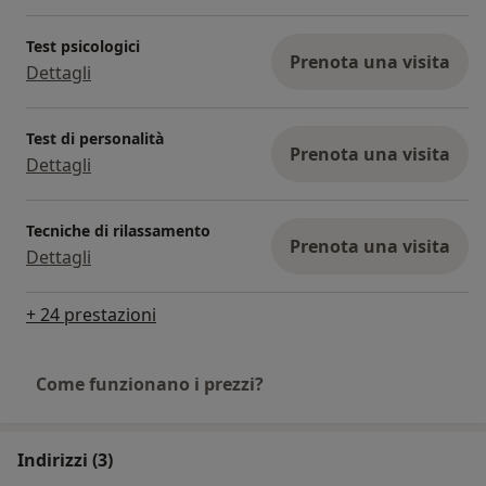
Ha svolto una lunga esperienza sia con privati che
all’interno di importanti organizzazioni lavorando
Test psicologici
sempre sul benessere della persona.
Prenota una visita
Dettagli
Ad oggi svolge la sua attività presso il Centro
come psicologa e coach, ricevendo sia online che
Test di personalità
Prenota una visita
Dettagli
di persona.
Tecniche di rilassamento
Prenota una visita
Dettagli
+ 24 prestazioni
Come funzionano i prezzi?
Indirizzi (3)