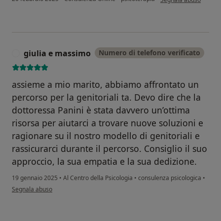
giulia e massimo
Numero di telefono verificato
G
assieme a mio marito, abbiamo affrontato un
percorso per la genitoriali ta. Devo dire che la
dottoressa Panini è stata davvero un’ottima
risorsa per aiutarci a trovare nuove soluzioni e
ragionare su il nostro modello di genitoriali e
rassicurarci durante il percorso. Consiglio il suo
approccio, la sua empatia e la sua dedizione.
19 gennaio 2025
•
Al Centro della Psicologia
•
consulenza psicologica
•
secondo l'opinione dell'utente giulia e massimo
Segnala abuso