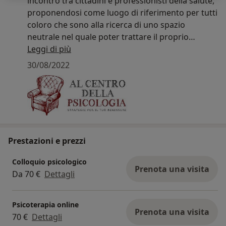
incontro tra cittadini e professionisti della salute,
proponendosi come luogo di riferimento per tutti
coloro che sono alla ricerca di uno spazio
neutrale nel quale poter trattare il proprio
disagio e riscoprire il proprio benessere psico-
Leggi di più
fisico.
30/08/2022
La Dott.ssa Greta Panini è la Responsabile del
centro: laureata in Psicologia presso l’Università
di Milano Bicocca, è iscritta all’ordine degli
psicologi dell’Emilia Romagna.
Prestazioni e prezzi
Ha perfezionato la sua formazione in ambito
lavoro e organizzazioni attraverso la Scuola di
Colloquio psicologico
Prenota una visita
formazione in Benessere della Persona
Da 70 €
Dettagli
collaborando fianco a fianco con il Prof. Enzo
Spaltro e in ambito clinico terapeutico,
Psicoterapia online
iscrivendosi alla scuola di Psicoterapia Europea
Prenota una visita
70 €
Dettagli
Funzionale (SEF).