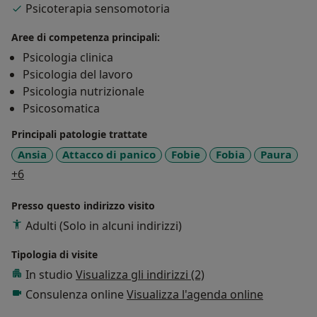
Psicoterapia sensomotoria
Conduco sia incontri individuali che di coppia.
Ricevo su appuntamento di persona presso il mio
Aree di competenza principali:
studio a Modena e online.
Psicologia clinica
Psicologia del lavoro
Psicologia nutrizionale
Psicosomatica
Principali patologie trattate
Ansia
Attacco di panico
Fobie
Fobia
Paura
a11y_sr_more_diseases
+6
Presso questo indirizzo visito
Adulti (Solo in alcuni indirizzi)
Tipologia di visite
In studio
Visualizza gli indirizzi (2)
Consulenza online
Visualizza l'agenda online