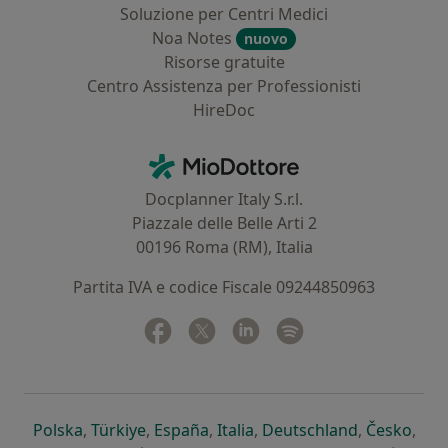
Soluzione per Centri Medici
Noa Notes
nuovo
Risorse gratuite
Centro Assistenza per Professionisti
HireDoc
Contatti
MioDottore - Homepage
Docplanner Italy S.r.l.
Piazzale delle Belle Arti 2
00196 Roma (RM), Italia
Partita IVA e codice Fiscale 09244850963
Facebook
si apre in una nuova scheda
Twitter
si apre in una nuova scheda
Linkedin
si apre in una nuova sc
Spotify
si apre in una nuo
si apre in una nuova scheda
si apre in una nuova scheda
si apre in una nuova scheda
si apre in una nuova sche
si apre in 
si a
Polska
,
Türkiye
,
España
,
Italia
,
Deutschland
,
Česko
,