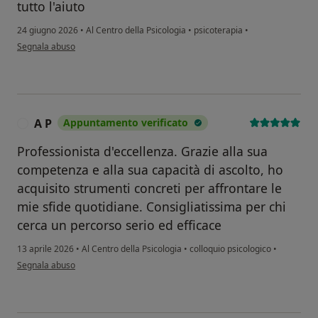
tutto l'aiuto
24 giugno 2026
•
Al Centro della Psicologia
•
psicoterapia
•
secondo l'opinione dell'utente V.B.
Segnala abuso
A P
Appuntamento verificato
A
Professionista d'eccellenza. Grazie alla sua
competenza e alla sua capacità di ascolto, ho
acquisito strumenti concreti per affrontare le
mie sfide quotidiane. Consigliatissima per chi
cerca un percorso serio ed efficace
13 aprile 2026
•
Al Centro della Psicologia
•
colloquio psicologico
•
secondo l'opinione dell'utente A P
Segnala abuso