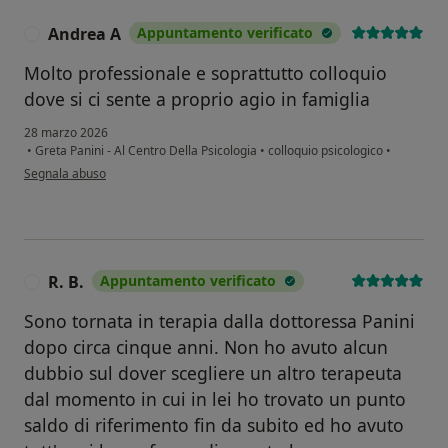
Andrea A
Appuntamento verificato
A
Molto professionale e soprattutto colloquio
dove si ci sente a proprio agio in famiglia
28 marzo 2026
•
Greta Panini - Al Centro Della Psicologia
•
colloquio psicologico
•
secondo l'opinione dell'utente Andrea A
Segnala abuso
R. B.
Appuntamento verificato
R
Sono tornata in terapia dalla dottoressa Panini
dopo circa cinque anni. Non ho avuto alcun
dubbio sul dover scegliere un altro terapeuta
dal momento in cui in lei ho trovato un punto
saldo di riferimento fin da subito ed ho avuto