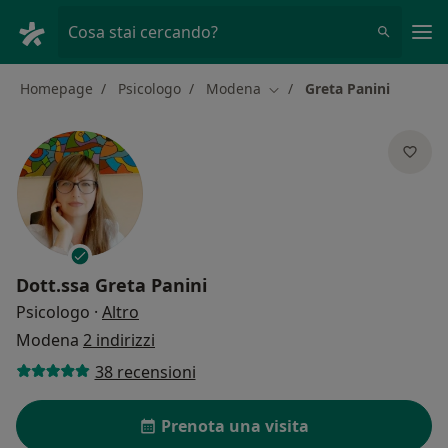
Men
Cosa stai cercando?
Homepage
Psicologo
Modena
Greta Panini
Cambia città
Dott.ssa
Greta Panini
sulle specializzazioni
Psicologo
·
Altro
Modena
2 indirizzi
38 recensioni
Prenota una visita