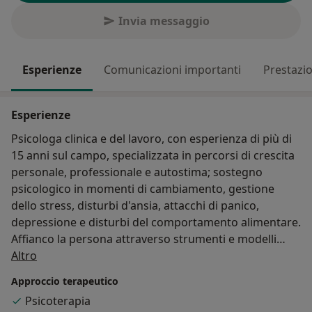
Invia messaggio
Esperienze
Comunicazioni importanti
Prestazio
Esperienze
Psicologa clinica e del lavoro, con esperienza di più di
15 anni sul campo, specializzata in percorsi di crescita
personale, professionale e autostima; sostegno
psicologico in momenti di cambiamento, gestione
dello stress, disturbi d'ansia, attacchi di panico,
depressione e disturbi del comportamento alimentare.
Affianco la persona attraverso strumenti e modelli
Su di me
integrati che includono momenti di dialogo e
Altro
confronto ma anche tecniche espressive e
Approccio terapeutico
psicocorporee in grado di recuperare in breve tempo il
Psicoterapia
benessere perduto.