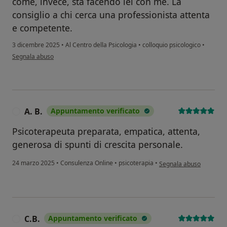
come, invece, sta facendo lei con me. La
consiglio a chi cerca una professionista attenta
e competente.
3 dicembre 2025
•
Al Centro della Psicologia
•
colloquio psicologico
•
secondo l'opinione dell'utente M.A.
Segnala abuso
A. B.
Appuntamento verificato
A
Psicoterapeuta preparata, empatica, attenta,
generosa di spunti di crescita personale.
secondo l'opinione dell'u
24 marzo 2025
•
Consulenza Online
•
psicoterapia
•
Segnala abuso
C.B.
Appuntamento verificato
C