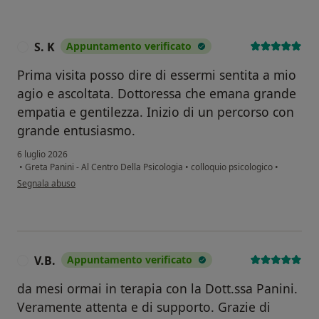
S. K
Appuntamento verificato
S
Prima visita posso dire di essermi sentita a mio
agio e ascoltata. Dottoressa che emana grande
empatia e gentilezza. Inizio di un percorso con
grande entusiasmo.
6 luglio 2026
•
Greta Panini - Al Centro Della Psicologia
•
colloquio psicologico
•
secondo l'opinione dell'utente S. K
Segnala abuso
V.B.
Appuntamento verificato
V
da mesi ormai in terapia con la Dott.ssa Panini.
Veramente attenta e di supporto. Grazie di