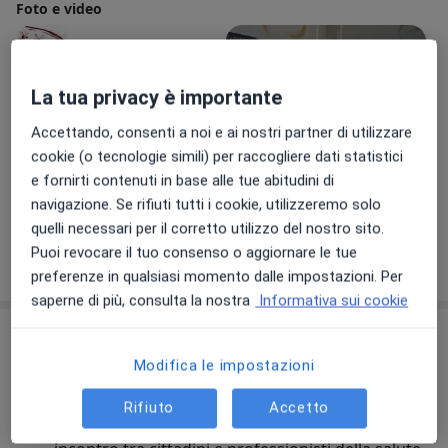
Foto e video
La tua privacy è importante
Accettando, consenti a noi e ai nostri partner di utilizzare
cookie (o tecnologie simili) per raccogliere dati statistici
e fornirti contenuti in base alle tue abitudini di
Visualizza galleria (5)
navigazione. Se rifiuti tutti i cookie, utilizzeremo solo
quelli necessari per il corretto utilizzo del nostro sito.
Puoi revocare il tuo consenso o aggiornare le tue
Mostra dettagli
sull'esperienza
preferenze in qualsiasi momento dalle impostazioni. Per
saperne di più, consulta la nostra
Informativa sui cookie
Comunicazioni importanti
Modifica le impostazioni
Dott.ssa Greta Panini
Via Marcantonio Parenti, 47, Modena 41122
Rifiuto
Accetto
Al Centro della Psicologia nasce come punto di