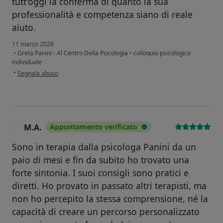
tutt'oggi la conferma di quanto la sua
professionalità e competenza siano di reale
aiuto.
11 marzo 2026
•
Greta Panini - Al Centro Della Psicologia
•
colloquio psicologico
individuale
secondo l'opinione dell'utente R. B.
•
Segnala abuso
M.A.
Appuntamento verificato
M
Sono in terapia dalla psicologa Panini da un
paio di mesi e fin da subito ho trovato una
forte sintonia. I suoi consigli sono pratici e
diretti. Ho provato in passato altri terapisti, ma
non ho percepito la stessa comprensione, né la
capacità di creare un percorso personalizzato