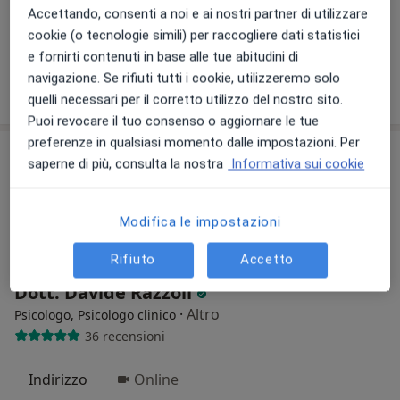
Accettando, consenti a noi e ai nostri partner di utilizzare
Psicoterapia
70 €
cookie (o tecnologie simili) per raccogliere dati statistici
Questo dottore non ha ancora attivato le prenotazioni online presso questo indirizzo.
e fornirti contenuti in base alle tue abitudini di
navigazione. Se rifiuti tutti i cookie, utilizzeremo solo
Chiedi di attivare le prenotazioni online
quelli necessari per il corretto utilizzo del nostro sito.
Puoi revocare il tuo consenso o aggiornare le tue
preferenze in qualsiasi momento dalle impostazioni. Per
saperne di più, consulta la nostra
Informativa sui cookie
Modifica le impostazioni
Rifiuto
Accetto
Dott. Davide Razzoli
·
Altro
Psicologo, Psicologo clinico
36 recensioni
Indirizzo
Online