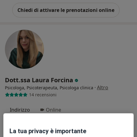
Chiedi di attivare le prenotazioni online
Dott.ssa Laura Forcina
·
Altro
Psicologa, Psicoterapeuta, Psicologa clinica
14 recensioni
Indirizzo
Online
Viale Lodovico Antonio Muratori 225, Modena
•
Mappa
La tua privacy è importante
Studio Privato Dott.ssa Laura Forcina