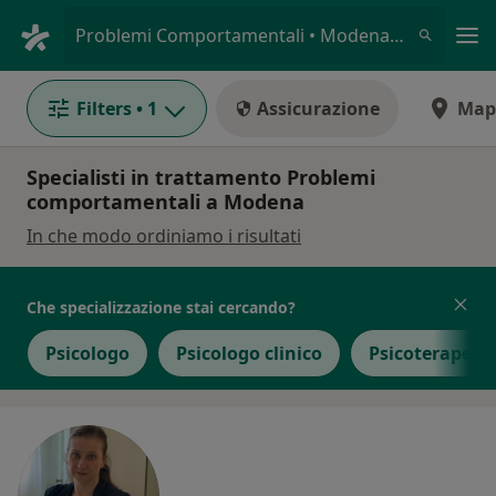
Men
Problemi Comportamentali • Modena, MO
Filters
• 1
Assicurazione
Map
Specialisti in trattamento Problemi
comportamentali a Modena
In che modo ordiniamo i risultati
Che specializzazione stai cercando?
Psicologo
Psicologo clinico
Psicoterapeut