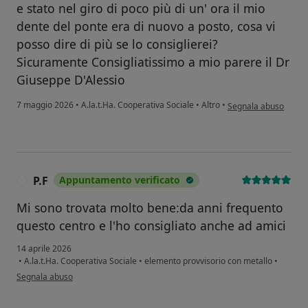
e stato nel giro di poco più di un' ora il mio
dente del ponte era di nuovo a posto, cosa vi
posso dire di più se lo consiglierei?
Sicuramente Consigliatissimo a mio parere il Dr
Giuseppe D'Alessio
secondo l'opinione d
7 maggio 2026
•
A.la.t.Ha. Cooperativa Sociale
•
Altro
•
Segnala abuso
P.F
Appuntamento verificato
P
Mi sono trovata molto bene:da anni frequento
questo centro e l'ho consigliato anche ad amici
14 aprile 2026
•
A.la.t.Ha. Cooperativa Sociale
•
elemento provvisorio con metallo
•
secondo l'opinione dell'utente P.F
Segnala abuso