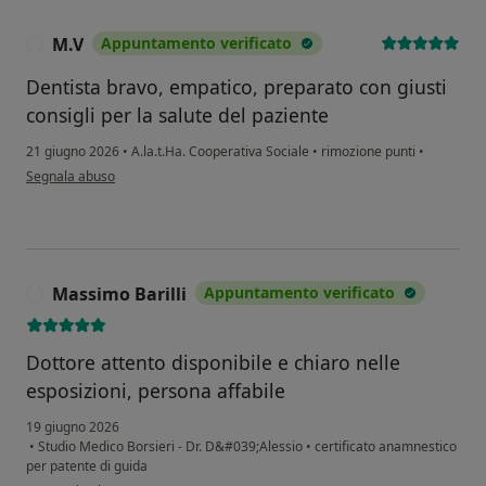
M.V
Appuntamento verificato
M
Dentista bravo, empatico, preparato con giusti
consigli per la salute del paziente
21 giugno 2026
•
A.la.t.Ha. Cooperativa Sociale
•
rimozione punti
•
secondo l'opinione dell'utente M.V
Segnala abuso
Massimo Barilli
Appuntamento verificato
M
Dottore attento disponibile e chiaro nelle
esposizioni, persona affabile
19 giugno 2026
•
Studio Medico Borsieri - Dr. D&#039;Alessio
•
certificato anamnestico
per patente di guida
secondo l'opinione dell'utente Massimo Barilli