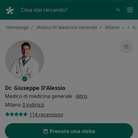
Men
Cosa stai cercando?
Homepage
Medico Di Medicina Generale
Milano
Gi
Cambia 
Dr.
Giuseppe D'Alessio
sulle specializzazioni
Medico di medicina generale
·
Altro
Milano
3 indirizzi
114 recensioni
Prenota una visita