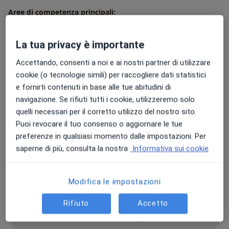
Aree di competenza principali:
Implantologia dentale
Odontoiatria
La tua privacy è importante
Chirurgia orale
Accettando, consenti a noi e ai nostri partner di utilizzare
Principali patologie trattate
cookie (o tecnologie simili) per raccogliere dati statistici
Ipertensione
Dolore
Asma
Bruciore
e fornirti contenuti in base alle tue abitudini di
a11y_sr_more_diseases
Sciatalgia
+5
navigazione. Se rifiuti tutti i cookie, utilizzeremo solo
quelli necessari per il corretto utilizzo del nostro sito.
Presso questo indirizzo visito
Puoi revocare il tuo consenso o aggiornare le tue
preferenze in qualsiasi momento dalle impostazioni. Per
Adulti
saperne di più, consulta la nostra
Informativa sui cookie
Bambini a partire da 12 anni (Solo in alcuni indirizzi)
Tipologia di visite
Modifica le impostazioni
In studio
Visualizza gli indirizzi (3)
Rifiuto
Accetto
Mostra dettagli
sull'esperienza