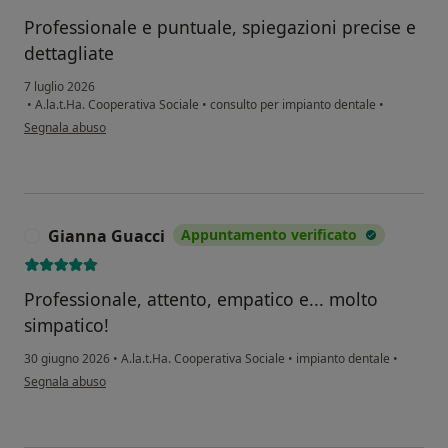
Professionale e puntuale, spiegazioni precise e
dettagliate
7 luglio 2026
•
A.la.t.Ha. Cooperativa Sociale
•
consulto per impianto dentale
•
secondo l'opinione dell'utente Demis Crudeli
Segnala abuso
Gianna Guacci
Appuntamento verificato
G
Professionale, attento, empatico e... molto
simpatico!
30 giugno 2026
•
A.la.t.Ha. Cooperativa Sociale
•
impianto dentale
•
secondo l'opinione dell'utente Gianna Guacci
Segnala abuso