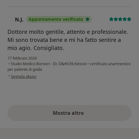
N.J.
Appuntamento verificato
N
Dottore molto gentile, attento e professionale.
Mi sono trovata bene e mi ha fatto sentire a
mio agio. Consigliato.
17 febbraio 2026
•
Studio Medico Borsieri - Dr. D&#039;Alessio
•
certificato anamnestico
per patente di guida
secondo l'opinione dell'utente N.J.
•
Segnala abuso
Mostra altro
opinioni di cui sopra