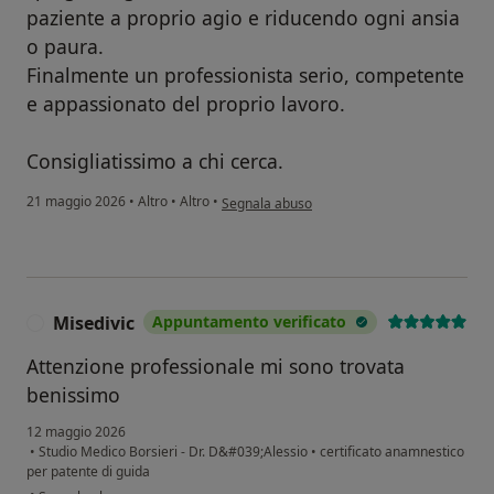
paziente a proprio agio e riducendo ogni ansia
o paura.
Finalmente un professionista serio, competente
e appassionato del proprio lavoro.
Consigliatissimo a chi cerca.
secondo l'opinione dell'utente Rolla
21 maggio 2026
•
Altro
•
Altro
•
Segnala abuso
Misedivic
Appuntamento verificato
M
Attenzione professionale mi sono trovata
benissimo
12 maggio 2026
•
Studio Medico Borsieri - Dr. D&#039;Alessio
•
certificato anamnestico
per patente di guida
secondo l'opinione dell'utente Misedivic