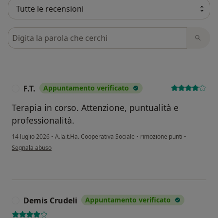
Cerca nelle recensioni
F.T.
Appuntamento verificato
F
Terapia in corso. Attenzione, puntualità e
professionalità.
14 luglio 2026
•
A.la.t.Ha. Cooperativa Sociale
•
rimozione punti
•
secondo l'opinione dell'utente F.T.
Segnala abuso
Demis Crudeli
Appuntamento verificato
D