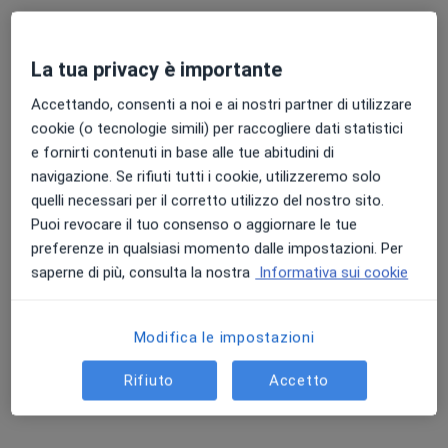
Neri e Campana
Visita di controllo
50 €
La tua privacy è importante
Questo dottore non ha ancora attivato le prenotazioni online presso questo indirizzo.
Accettando, consenti a noi e ai nostri partner di utilizzare
Chiedi di attivare le prenotazioni online
cookie (o tecnologie simili) per raccogliere dati statistici
e fornirti contenuti in base alle tue abitudini di
navigazione. Se rifiuti tutti i cookie, utilizzeremo solo
quelli necessari per il corretto utilizzo del nostro sito.
Puoi revocare il tuo consenso o aggiornare le tue
preferenze in qualsiasi momento dalle impostazioni. Per
saperne di più, consulta la nostra
Informativa sui cookie
Modifica le impostazioni
Dott.ssa Alicia Bondi
Dietista, Nutrizionista
Rifiuto
Accetto
137 recensioni
Indirizzo 1
Indirizzo 2