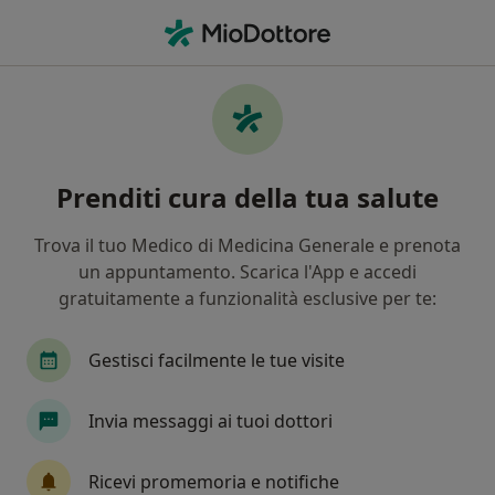
Men
Dietista • Savignano sul Rubicone, FC
Filters
Assicurazione
Mappa
Dietisti a Savignano sul Rubicone. Prenota
Prenditi cura della tua salute
online la tua visita
In che modo ordiniamo i risultati
Trova il tuo Medico di Medicina Generale e prenota
un appuntamento. Scarica l'App e accedi
gratuitamente a funzionalità esclusive per te:
Gestisci facilmente le tue visite
Invia messaggi ai tuoi dottori
Dott. Pietro Reali
Ricevi promemoria e notifiche
Dietista, Nutrizionista