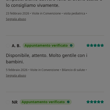
lo consigliamo vivamente.
23 febbraio 2026
•
Visite in Convenzione
•
visita pediatrica
•
secondo l'opinione dell'utente Arsene Claudia
Segnala abuso
A. B.
Appuntamento verificato
A
Disponibile, attento. Molto gentile con i
bambini.
5 febbraio 2026
•
Visite in Convenzione
•
Bilancio di salute
•
secondo l'opinione dell'utente A. B.
Segnala abuso
NR
Appuntamento verificato
N