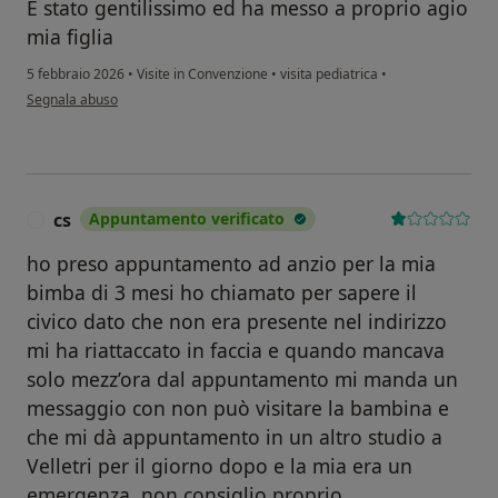
E stato gentilissimo ed ha messo a proprio agio
mia figlia
5 febbraio 2026
•
Visite in Convenzione
•
visita pediatrica
•
secondo l'opinione dell'utente NR
Segnala abuso
cs
Appuntamento verificato
C
ho preso appuntamento ad anzio per la mia
bimba di 3 mesi ho chiamato per sapere il
civico dato che non era presente nel indirizzo
mi ha riattaccato in faccia e quando mancava
solo mezz’ora dal appuntamento mi manda un
messaggio con non può visitare la bambina e
che mi dà appuntamento in un altro studio a
Velletri per il giorno dopo e la mia era un
emergenza. non consiglio proprio