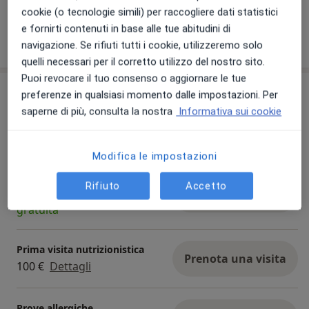
cookie (o tecnologie simili) per raccogliere dati statistici
e fornirti contenuti in base alle tue abitudini di
Mostra dettagli
sull'esperienza
navigazione. Se rifiuti tutti i cookie, utilizzeremo solo
quelli necessari per il corretto utilizzo del nostro sito.
Puoi revocare il tuo consenso o aggiornare le tue
Prestazioni e prezzi
preferenze in qualsiasi momento dalle impostazioni. Per
saperne di più, consulta la nostra
Informativa sui cookie
Visita pediatrica
Prenota una visita
0 € - 100 €
Dettagli
Modifica le impostazioni
Bilancio di salute
Rifiuto
Accetto
Prestazione
Dettagli
Prenota una visita
gratuita
Prima visita nutrizionistica
Prenota una visita
100 €
Dettagli
Prove allergiche