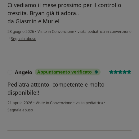
Ci vediamo il mese prossimo per il controllo
crescita. Bryan già ti adora..
da Giasmin e Muriel
23 giugno 2026
•
Visite in Convenzione
•
visita pediatrica in convenzione
secondo l'opinione dell'utente Giasmin Izzi mamma di Bryan Menestrina Do
•
Segnala abuso
Angelo
Appuntamento verificato
A
Pediatra attento, competente e molto
disponibile!!
21 aprile 2026
•
Visite in Convenzione
•
visita pediatrica
•
secondo l'opinione dell'utente Angelo
Segnala abuso