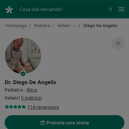
Men
Cosa stai cercando?
Homepage
Pediatra
Velletri
Diego De Angelis
Cambia città
Dr.
Diego De Angelis
sulle specializzazioni
Pediatra
·
Altro
Velletri
5 indirizzi
114 recensioni
Prenota una visita