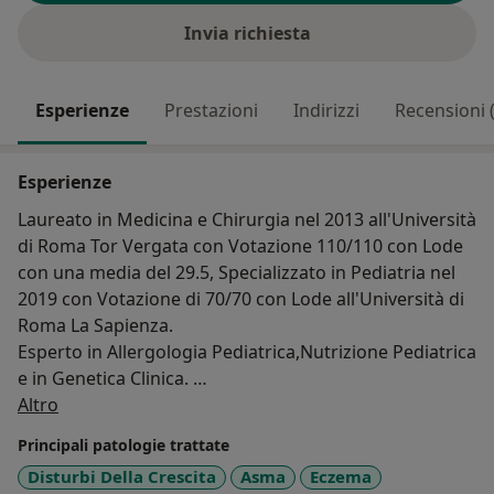
Invia richiesta
Esperienze
Prestazioni
Indirizzi
Recensioni 
Esperienze
Laureato in Medicina e Chirurgia nel 2013 all'Università
di Roma Tor Vergata con Votazione 110/110 con Lode
con una media del 29.5, Specializzato in Pediatria nel
2019 con Votazione di 70/70 con Lode all'Università di
Roma La Sapienza.
Esperto in Allergologia Pediatrica,Nutrizione Pediatrica
e in Genetica Clinica.
Su di me
Ho conseguito nel 2022 un ulteriore Master in
Altro
Management delle Aziende Sanitarie presso la Luiss.
Principali patologie trattate
Sono titolare di uno studio di cure primarie
Disturbi Della Crescita
Asma
Eczema
pediatriche a Velletri, consulente ospedaliero,