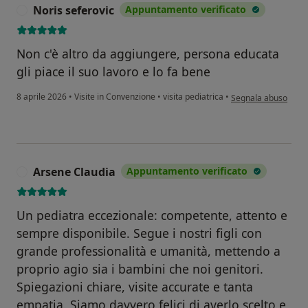
Noris seferovic
Appuntamento verificato
N
Non c'è altro da aggiungere, persona educata
gli piace il suo lavoro e lo fa bene
secondo l'opinione d
8 aprile 2026
•
Visite in Convenzione
•
visita pediatrica
•
Segnala abuso
Arsene Claudia
Appuntamento verificato
A
Un pediatra eccezionale: competente, attento e
sempre disponibile. Segue i nostri figli con
grande professionalità e umanità, mettendo a
proprio agio sia i bambini che noi genitori.
Spiegazioni chiare, visite accurate e tanta
empatia. Siamo davvero felici di averlo scelto e