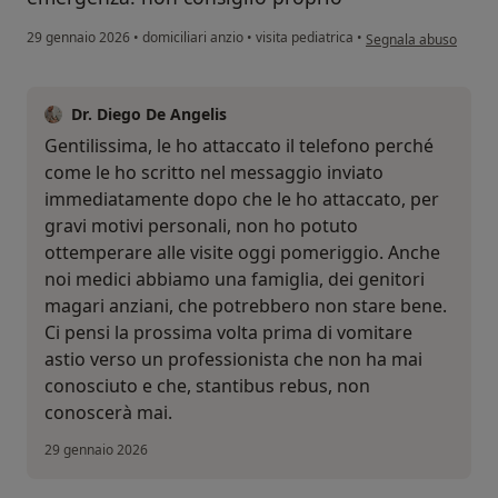
secondo l'opinione del
29 gennaio 2026
•
domiciliari anzio
•
visita pediatrica
•
Segnala abuso
Dr. Diego De Angelis
Gentilissima, le ho attaccato il telefono perché
come le ho scritto nel messaggio inviato
immediatamente dopo che le ho attaccato, per
gravi motivi personali, non ho potuto
ottemperare alle visite oggi pomeriggio. Anche
noi medici abbiamo una famiglia, dei genitori
magari anziani, che potrebbero non stare bene.
Ci pensi la prossima volta prima di vomitare
astio verso un professionista che non ha mai
conosciuto e che, stantibus rebus, non
conoscerà mai.
29 gennaio 2026