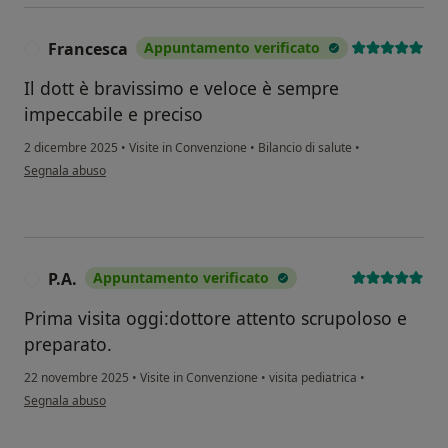
Francesca
Appuntamento verificato
F
Il dott è bravissimo e veloce è sempre
impeccabile e preciso
2 dicembre 2025
•
Visite in Convenzione
•
Bilancio di salute
•
secondo l'opinione dell'utente Francesca
Segnala abuso
P.A.
Appuntamento verificato
P
Prima visita oggi:dottore attento scrupoloso e
preparato.
22 novembre 2025
•
Visite in Convenzione
•
visita pediatrica
•
secondo l'opinione dell'utente P.A.
Segnala abuso