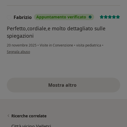
Fabrizio
Appuntamento verificato
F
Perfetto,cordiale,e molto dettagliato sulle
spiegazioni
20 novembre 2025
•
Visite in Convenzione
•
visita pediatrica
•
secondo l'opinione dell'utente Fabrizio
Segnala abuso
Mostra altro
opinioni di cui sopra
Ricerche correlate
Città vicino Velletri