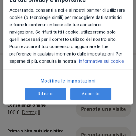
Accettando, consenti a noi e ai nostri partner di utilizzare
cookie (o tecnologie simili) per raccogliere dati statistici
Visualizza galleria (4)
e fornirti contenuti in base alle tue abitudini di
navigazione. Se rifiuti tutti i cookie, utilizzeremo solo
quelli necessari per il corretto utilizzo del nostro sito.
Mostra dettagli
sull'esperienza
Puoi revocare il tuo consenso o aggiornare le tue
preferenze in qualsiasi momento dalle impostazioni. Per
saperne di più, consulta la nostra
Informativa sui cookie
Prestazioni e prezzi
Analisi della composizione
corporea
Modifica le impostazioni
Prenota una visita
25 €
Dettagli
Rifiuto
Accetto
Consulenza online
Prenota una visita
100 €
Dettagli
Prima visita nutrizionistica
Prenota una visita