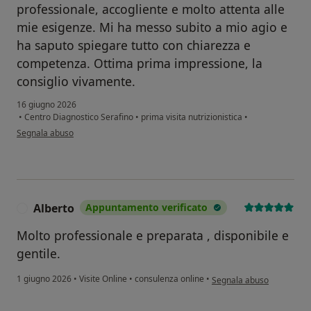
professionale, accogliente e molto attenta alle
mie esigenze. Mi ha messo subito a mio agio e
ha saputo spiegare tutto con chiarezza e
competenza. Ottima prima impressione, la
consiglio vivamente.
16 giugno 2026
•
Centro Diagnostico Serafino
•
prima visita nutrizionistica
•
secondo l'opinione dell'utente S.Nicole
Segnala abuso
Alberto
Appuntamento verificato
A
Molto professionale e preparata , disponibile e
gentile.
secondo l'opinione dell'ut
1 giugno 2026
•
Visite Online
•
consulenza online
•
Segnala abuso