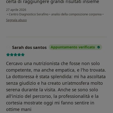
certa di raggiungere grandi risultati insieme
27 aprile 2026
•
Centro Diagnostico Serafino
•
analisi della composizione corporea
•
secondo l'opinione dell'utente A.T.
Segnala abuso
Sarah dos santos
Appuntamento verificato
S
Cercavo una nutrizionista che fosse non solo
competente, ma anche empatica, e l'ho trovata.
La dottoressa è stata splendida: mi ha ascoltata
senza giudizio e ha creato un’atmosfera molto
serena durante la visita. Anche se sono solo
all'inizio del percorso, la professionalità e la
cortesia mostrate oggi mi fanno sentire in
ottime mani