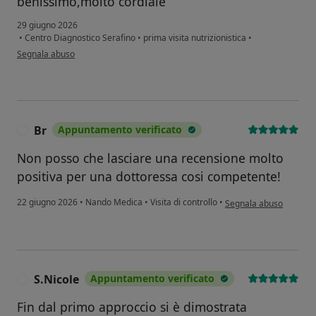
benissimo,molto cordiale
29 giugno 2026
•
Centro Diagnostico Serafino
•
prima visita nutrizionistica
•
secondo l'opinione dell'utente Miriam
Segnala abuso
Br
Appuntamento verificato
B
Non posso che lasciare una recensione molto
positiva per una dottoressa cosi competente!
secondo l'opinione dell
22 giugno 2026
•
Nando Medica
•
Visita di controllo
•
Segnala abuso
S.Nicole
Appuntamento verificato
S
Fin dal primo approccio si è dimostrata