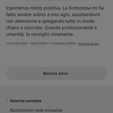
Esperienza molto positiva. La dottoressa mi ha
fatto sentire subito a mio agio, ascoltandomi
con attenzione e spiegando tutto in modo
chiaro e concreto. Grande professionalità e
umanità, la consiglio vivamente.
secondo l'opinione dell'u
23 marzo 2026
•
Visite Online
•
consulenza online
•
Segnala abuso
Mostra altro
opinioni di cui sopra
Ricerche correlate
Nutrizionisti nelle vicinanze