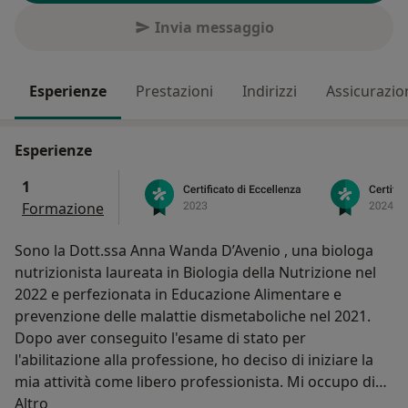
Invia messaggio
Esperienze
Prestazioni
Indirizzi
Assicurazio
Esperienze
1
Formazione
Sono la Dott.ssa Anna Wanda D’Avenio , una biologa
nutrizionista laureata in Biologia della Nutrizione nel
2022 e perfezionata in Educazione Alimentare e
prevenzione delle malattie dismetaboliche nel 2021.
Dopo aver conseguito l'esame di stato per
l'abilitazione alla professione, ho deciso di iniziare la
mia attività come libero professionista. Mi occupo di
Su di me
svolgere consulenze nutrizionali al termine delle quali
Altro