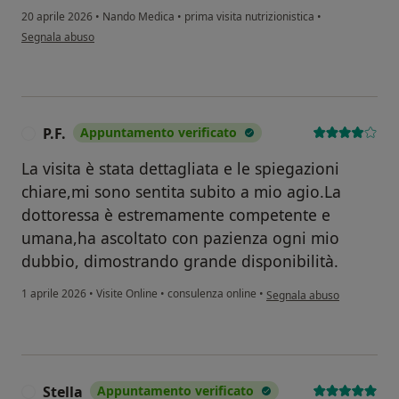
20 aprile 2026
•
Nando Medica
•
prima visita nutrizionistica
•
secondo l'opinione dell'utente Sarah dos santos
Segnala abuso
P.F.
Appuntamento verificato
P
La visita è stata dettagliata e le spiegazioni
chiare,mi sono sentita subito a mio agio.La
dottoressa è estremamente competente e
umana,ha ascoltato con pazienza ogni mio
dubbio, dimostrando grande disponibilità.
secondo l'opinione dell'uten
1 aprile 2026
•
Visite Online
•
consulenza online
•
Segnala abuso
Stella
Appuntamento verificato
S