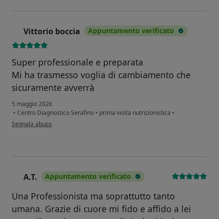
Vittorio boccia
Appuntamento verificato
V
Super professionale e preparata
Mi ha trasmesso voglia di cambiamento che
sicuramente avverrà
5 maggio 2026
•
Centro Diagnostico Serafino
•
prima visita nutrizionistica
•
secondo l'opinione dell'utente Vittorio boccia
Segnala abuso
A.T.
Appuntamento verificato
A
Una Professionista ma soprattutto tanto
umana. Grazie di cuore mi fido e affido a lei