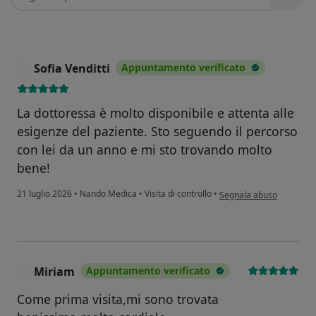
Sofia Venditti
Appuntamento verificato
S
La dottoressa è molto disponibile e attenta alle
esigenze del paziente. Sto seguendo il percorso
con lei da un anno e mi sto trovando molto
bene!
secondo l'opinione dell'u
21 luglio 2026
•
Nando Medica
•
Visita di controllo
•
Segnala abuso
Miriam
Appuntamento verificato
M
Come prima visita,mi sono trovata