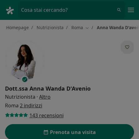
Men
Cosa stai cercando?
Homepage
Nutrizionista
Roma
Anna Wanda D'aven
Cambia città
Dott.ssa
Anna Wanda D'Avenio
sulle specializzazioni
Nutrizionista
·
Altro
Roma
2 indirizzi
143 recensioni
Prenota una visita