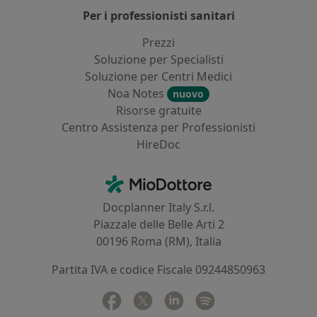
Per i professionisti sanitari
Prezzi
Soluzione per Specialisti
Soluzione per Centri Medici
Noa Notes
nuovo
Risorse gratuite
Centro Assistenza per Professionisti
HireDoc
Contatti
MioDottore - Homepage
Docplanner Italy S.r.l.
Piazzale delle Belle Arti 2
00196 Roma (RM), Italia
Partita IVA e codice Fiscale 09244850963
Facebook
si apre in una nuova scheda
Twitter
si apre in una nuova scheda
Linkedin
si apre in una nuova sc
Spotify
si apre in una nuo