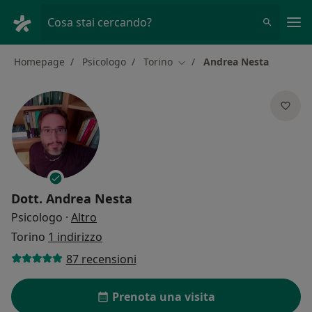
Men
Cosa stai cercando?
Homepage
Psicologo
Torino
Andrea Nesta
Cambia città
Dott.
Andrea Nesta
sulle specializzazioni
Psicologo
·
Altro
Torino
1 indirizzo
87 recensioni
Prenota una visita