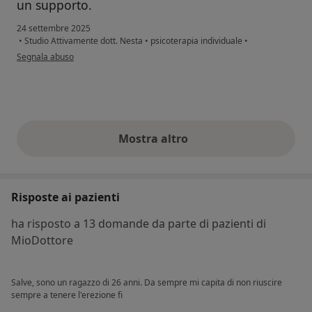
un supporto.
24 settembre 2025
•
Studio Attivamente dott. Nesta
•
psicoterapia individuale
•
secondo l'opinione dell'utente Marco S.
Segnala abuso
Mostra altro
opinioni di cui sopra
Risposte ai pazienti
ha risposto a 13 domande da parte di pazienti di
MioDottore
Salve, sono un ragazzo di 26 anni. Da sempre mi capita di non riuscire
sempre a tenere l'erezione fi