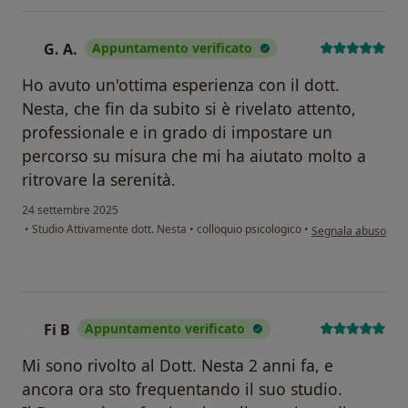
G. A.
Appuntamento verificato
G
Ho avuto un'ottima esperienza con il dott.
Nesta, che fin da subito si è rivelato attento,
professionale e in grado di impostare un
percorso su misura che mi ha aiutato molto a
ritrovare la serenità.
24 settembre 2025
secondo l'opinione 
•
Studio Attivamente dott. Nesta
•
colloquio psicologico
•
Segnala abuso
Fi B
Appuntamento verificato
F
Mi sono rivolto al Dott. Nesta 2 anni fa, e
ancora ora sto frequentando il suo studio.