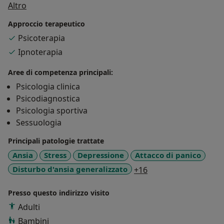
Su di me
Altro
su se stessi in cui raggiungere un rinnovato e ritrovato
stato di benessere
. Ciò che sottolineo è come il
Approccio terapeutico
percorso terapeutico
sia
unico e speciale
per ogni
Psicoterapia
singolo individuo e mai un qualcosa di calato dall'alto e
Ipnoterapia
standardizzato senza rispetto dell'unicità di ognuno di
noi.
Aree di competenza principali:
Psicologia clinica
Psicodiagnostica
Psicologia sportiva
Sessuologia
Principali patologie trattate
Ansia
Stress
Depressione
Attacco di panico
a11y_sr_more_disea
Disturbo d'ansia generalizzato
+16
Presso questo indirizzo visito
Adulti
Bambini