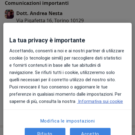
Comunicazioni importanti
Dott. Andrea Nesta
Via Pigafetta 16, Torino 10129
Per ulteriori info e prenotazioni, sono reperibile
su WhatsApp: +39 346 2121 787
La tua privacy è importante
Accettando, consenti a noi e ai nostri partner di utilizzare
20/10/2025
cookie (o tecnologie simili) per raccogliere dati statistici
e fornirti contenuti in base alle tue abitudini di
navigazione. Se rifiuti tutti i cookie, utilizzeremo solo
quelli necessari per il corretto utilizzo del nostro sito.
Puoi revocare il tuo consenso o aggiornare le tue
preferenze in qualsiasi momento dalle impostazioni. Per
saperne di più, consulta la nostra
Informativa sui cookie
Modifica le impostazioni
Rifiuto
Accetto