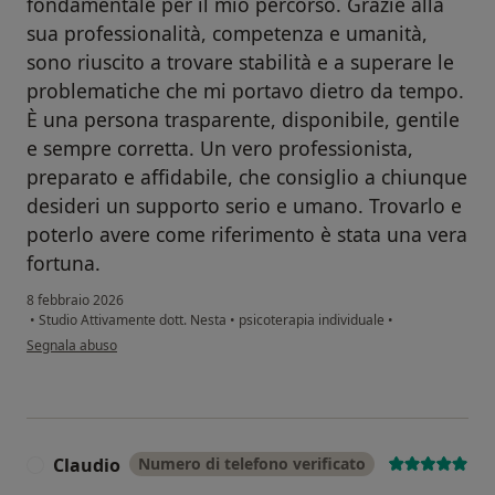
fondamentale per il mio percorso. Grazie alla
sua professionalità, competenza e umanità,
sono riuscito a trovare stabilità e a superare le
problematiche che mi portavo dietro da tempo.
È una persona trasparente, disponibile, gentile
e sempre corretta. Un vero professionista,
preparato e affidabile, che consiglio a chiunque
desideri un supporto serio e umano. Trovarlo e
poterlo avere come riferimento è stata una vera
fortuna.
8 febbraio 2026
•
Studio Attivamente dott. Nesta
•
psicoterapia individuale
•
secondo l'opinione dell'utente T.C.
Segnala abuso
Claudio
Numero di telefono verificato
C