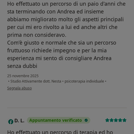
Ho effettuato un percorso di un paio d'anni che
sta terminando con Andrea ed insieme
abbiamo migliorato molto gli aspetti principali
per cui mi ero rivolto a lui ed anche altri che
prima non consideravo.
Com'è giusto e normale che sia un percorso
fruttuoso richiede impegno e per la mia
esperienza mi sento di consigliare Andrea
senza dubbi
25 novembre 2025
•
Studio Attivamente dott. Nesta
•
psicoterapia individuale
•
secondo l'opinione dell'utente Claudio
Segnala abuso
D. L.
Appuntamento verificato
D
Ho effettuato un percorso di terapia ed ho