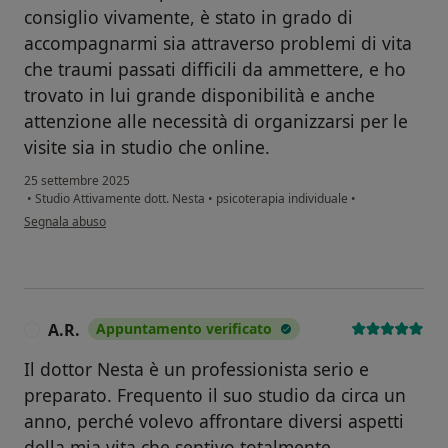
consiglio vivamente, è stato in grado di
accompagnarmi sia attraverso problemi di vita
che traumi passati difficili da ammettere, e ho
trovato in lui grande disponibilità e anche
attenzione alle necessità di organizzarsi per le
visite sia in studio che online.
25 settembre 2025
•
Studio Attivamente dott. Nesta
•
psicoterapia individuale
•
secondo l'opinione dell'utente IB
Segnala abuso
A.R.
Appuntamento verificato
A
Il dottor Nesta è un professionista serio e
preparato. Frequento il suo studio da circa un
anno, perché volevo affrontare diversi aspetti
della mia vita che sentivo totalmente