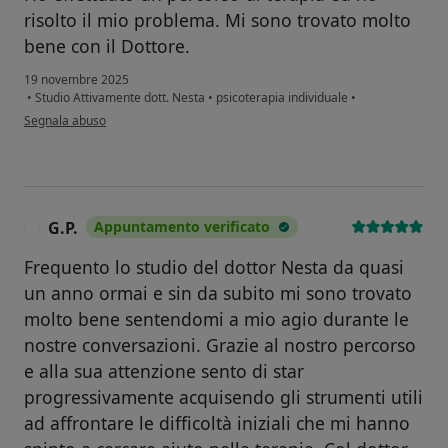
risolto il mio problema. Mi sono trovato molto
bene con il Dottore.
19 novembre 2025
•
Studio Attivamente dott. Nesta
•
psicoterapia individuale
•
secondo l'opinione dell'utente D. L.
Segnala abuso
G.P.
Appuntamento verificato
G
Frequento lo studio del dottor Nesta da quasi
un anno ormai e sin da subito mi sono trovato
molto bene sentendomi a mio agio durante le
nostre conversazioni. Grazie al nostro percorso
e alla sua attenzione sento di star
progressivamente acquisendo gli strumenti utili
ad affrontare le difficoltà iniziali che mi hanno