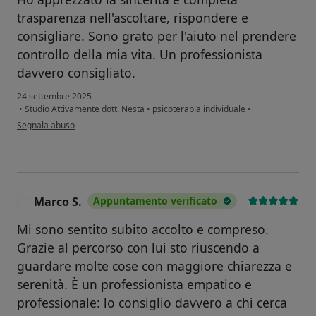
trasparenza nell'ascoltare, rispondere e
consigliare. Sono grato per l'aiuto nel prendere
controllo della mia vita. Un professionista
davvero consigliato.
24 settembre 2025
•
Studio Attivamente dott. Nesta
•
psicoterapia individuale
•
secondo l'opinione dell'utente Fi B
Segnala abuso
Marco S.
Appuntamento verificato
M
Mi sono sentito subito accolto e compreso.
Grazie al percorso con lui sto riuscendo a
guardare molte cose con maggiore chiarezza e
serenità. È un professionista empatico e
professionale: lo consiglio davvero a chi cerca