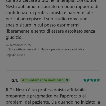
spinto a cercare aiuto nella terapia. Col dottor
Nesta abbiamo instaurato un buon rapporto di
confidenza tra professionista e paziente tale
per cui percepisco il suo studio come uno
spazio sicuro in cui posso esprimermi
liberamente e sento di essere ascoltato senza
giudizio.
26 settembre 2025
•
Studio Attivamente dott. Nesta
•
psicoterapia individuale
•
secondo l'opinione dell'utente G.P.
Segnala abuso
G.T.
Appuntamento verificato
G
Il Dr. Nesta è un professionista affidabile,
preparato e pragmatico nell'approccio ai
problemi del paziente. Da quando ho iniziato la