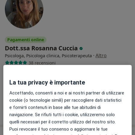
Pagamenti online
Dott.ssa Rosanna Cuccia
·
Altro
Psicologa, Psicologa clinica, Psicoterapeuta
38 recensioni
Piazza Enrico Toti 15, Torino
•
Mappa
Studio Rosanna Cuccia Torino presso MM STUDIO
La tua privacy è importante
Colloquio psicologico
da 65 €
Accettando, consenti a noi e ai nostri partner di utilizzare
Questo dottore non ha ancora attivato le prenotazioni online presso questo indirizzo.
cookie (o tecnologie simili) per raccogliere dati statistici
e fornirti contenuti in base alle tue abitudini di
Chiedi di attivare le prenotazioni online
navigazione. Se rifiuti tutti i cookie, utilizzeremo solo
quelli necessari per il corretto utilizzo del nostro sito.
Puoi revocare il tuo consenso o aggiornare le tue