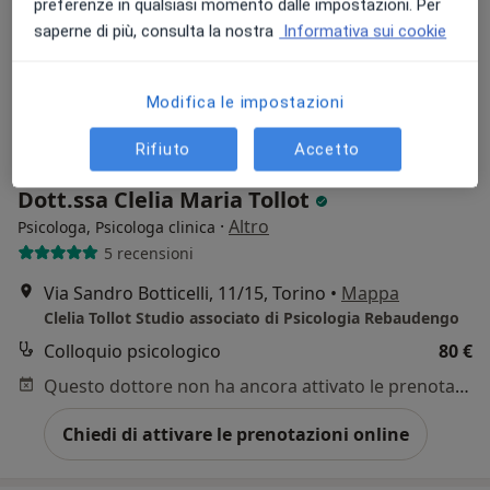
preferenze in qualsiasi momento dalle impostazioni. Per
saperne di più, consulta la nostra
Informativa sui cookie
Modifica le impostazioni
Rifiuto
Accetto
Pagamenti online
Dott.ssa Clelia Maria Tollot
·
Altro
Psicologa, Psicologa clinica
5 recensioni
Via Sandro Botticelli, 11/15, Torino
•
Mappa
Clelia Tollot Studio associato di Psicologia Rebaudengo
Colloquio psicologico
80 €
Questo dottore non ha ancora attivato le prenotazioni online presso questo indirizzo.
Chiedi di attivare le prenotazioni online