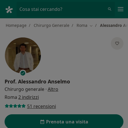
Men
Cosa stai cercando?
Homepage
Chirurgo Generale
Roma
Alessandro A
Cambia città
Prof.
Alessandro Anselmo
sulle specializzazioni
Chirurgo generale
·
Altro
Roma
2 indirizzi
51 recensioni
Prenota una visita