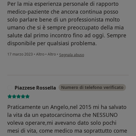
Per la mia esperienza personale di rapporto
medico-paziente che ancora continua posso
solo parlare bene di un professionista molto
umano che si è sempre preoccupato della mia
salute dal primo incontro fino ad oggi. Sempre
disponibile per qualsiasi problema.
secondo l'opinione dell'utente Francesco M
17 marzo 2023
•
Altro
•
Altro
•
Segnala abuso
Piazzese Rossella
Numero di telefono verificato
P
Praticamente un Angelo,nel 2015 mi ha salvato
la vita da un epatocarcinoma che NESSUNO
voleva operare,mi avevano dato solo pochi
mesi di vita, come medico ma soprattutto come