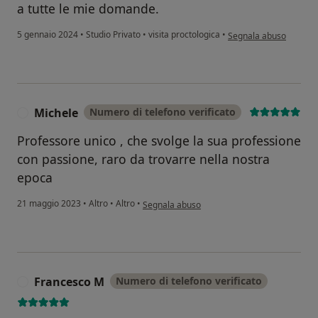
a tutte le mie domande.
secondo l'opinione dell
5 gennaio 2024
•
Studio Privato
•
visita proctologica
•
Segnala abuso
Michele
Numero di telefono verificato
M
Professore unico , che svolge la sua professione
con passione, raro da trovarre nella nostra
epoca
secondo l'opinione dell'utente Michele
21 maggio 2023
•
Altro
•
Altro
•
Segnala abuso
Francesco M
Numero di telefono verificato
F