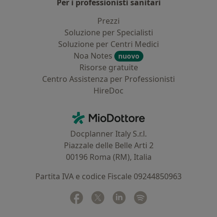
Per i professionisti sanitari
Prezzi
Soluzione per Specialisti
Soluzione per Centri Medici
Noa Notes
nuovo
Risorse gratuite
Centro Assistenza per Professionisti
HireDoc
Contatti
MioDottore - Homepage
Docplanner Italy S.r.l.
Piazzale delle Belle Arti 2
00196 Roma (RM), Italia
Partita IVA e codice Fiscale 09244850963
Facebook
si apre in una nuova scheda
Twitter
si apre in una nuova scheda
Linkedin
si apre in una nuova sc
Spotify
si apre in una nuo