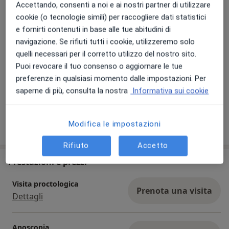
docente e relatore. Ho al mio attivo oltre 2.500
Accettando, consenti a noi e ai nostri partner di utilizzare
interventi tra chirurgia generale, trapianti di fegato, di
cookie (o tecnologie simili) per raccogliere dati statistici
rene e resezioni epatiche.
e fornirti contenuti in base alle tue abitudini di
navigazione. Se rifiuti tutti i cookie, utilizzeremo solo
quelli necessari per il corretto utilizzo del nostro sito.
Puoi revocare il tuo consenso o aggiornare le tue
preferenze in qualsiasi momento dalle impostazioni. Per
Visualizza galleria (3)
saperne di più, consulta la nostra
Informativa sui cookie
Mostra dettagli
Modifica le impostazioni
sull'esperienza
Rifiuto
Accetto
Prestazioni e prezzi
Visita proctologica
Prenota una visita
Dettagli
Anoscopia