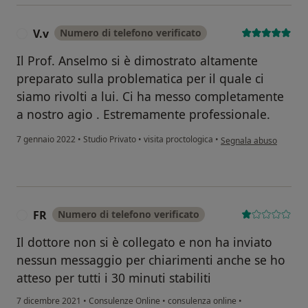
V.v
Numero di telefono verificato
V
Il Prof. Anselmo si è dimostrato altamente
preparato sulla problematica per il quale ci
siamo rivolti a lui. Ci ha messo completamente
a nostro agio . Estremamente professionale.
secondo l'opinione dell
7 gennaio 2022
•
Studio Privato
•
visita proctologica
•
Segnala abuso
FR
Numero di telefono verificato
F
Il dottore non si è collegato e non ha inviato
nessun messaggio per chiarimenti anche se ho
atteso per tutti i 30 minuti stabiliti
7 dicembre 2021
•
Consulenze Online
•
consulenza online
•