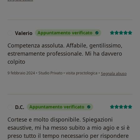
Valerio
Appuntamento verificato
V
Competenza assoluta. Affabile, gentilissimo,
estremamente professionale. Mi ha davvero
colpito
secondo l'opinione dell
9 febbraio 2024
•
Studio Privato
•
visita proctologica
•
Segnala abuso
D.C.
Appuntamento verificato
D
Cortese e molto disponibile. Spiegazioni
esaustive, mi ha messo subito a mio agio e si è
preso tutto il tempo necessario per rispondere