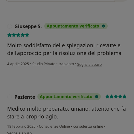
Giuseppe S.
Appuntamento verificato
G
Molto soddisfatto delle spiegazioni ricevute e
dell’approccio per la risoluzione del problema
secondo l'opinione dell'utente Giu
4 aprile 2025
•
Studio Privato
•
trapianto
•
Segnala abuso
Paziente
Appuntamento verificato
P
Medico molto preparato, umano, attento che fa
stare a proprio agio.
18 febbraio 2025
•
Consulenze Online
•
consulenza online
•
secondo l'opinione dell'utente Paziente
Segnala abuso