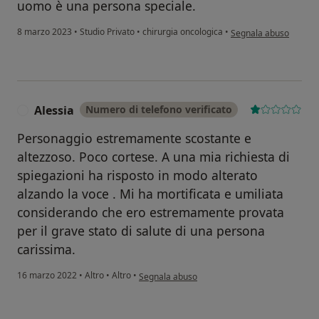
uomo è una persona speciale.
secondo l'opinione del
8 marzo 2023
•
Studio Privato
•
chirurgia oncologica
•
Segnala abuso
Alessia
Numero di telefono verificato
A
Personaggio estremamente scostante e
altezzoso. Poco cortese. A una mia richiesta di
spiegazioni ha risposto in modo alterato
alzando la voce . Mi ha mortificata e umiliata
considerando che ero estremamente provata
per il grave stato di salute di una persona
carissima.
secondo l'opinione dell'utente Alessia
16 marzo 2022
•
Altro
•
Altro
•
Segnala abuso