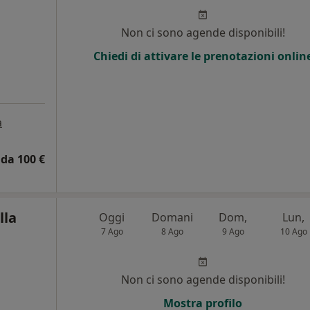
i
Non ci sono agende disponibili!
Chiedi di attivare le prenotazioni onlin
a
da 100 €
lla
Oggi
Domani
Dom,
Lun,
7 Ago
8 Ago
9 Ago
10 Ago
Non ci sono agende disponibili!
Mostra profilo
i