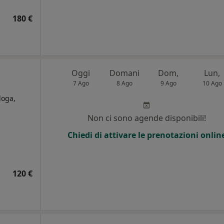
180 €
Oggi
Domani
Dom,
Lun,
7 Ago
8 Ago
9 Ago
10 Ago
loga,
Non ci sono agende disponibili!
i
Chiedi di attivare le prenotazioni onlin
120 €