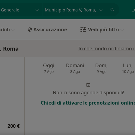
azione, medico, struttura
es: Roma
L
ibili
Assicurazione
Vedi più filtri
V, Roma
In che modo ordiniamo i r
Oggi
Domani
Dom,
Lun,
7 Ago
8 Ago
9 Ago
10 Ago
Non ci sono agende disponibili!
Chiedi di attivare le prenotazioni onlin
200 €