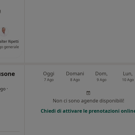
a
alter Ripetti
go generale
usone
Oggi
Domani
Dom,
Lun,
7 Ago
8 Ago
9 Ago
10 Ago
·
ogo
Non ci sono agende disponibili!
i
Chiedi di attivare le prenotazioni onlin