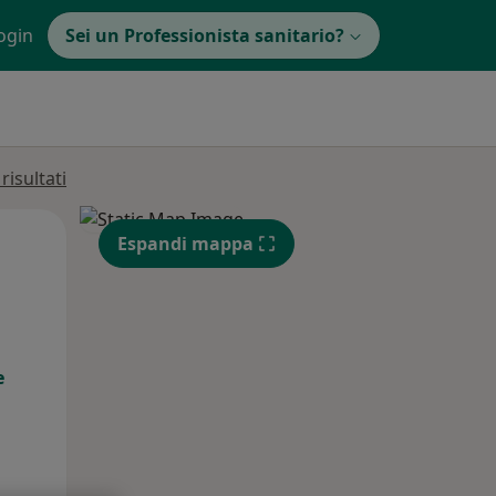
ogin
Sei un Professionista sanitario?
isultati
Mar,
Mer,
Gio,
Espandi mappa
11 Ago
12 Ago
13 Ago
e