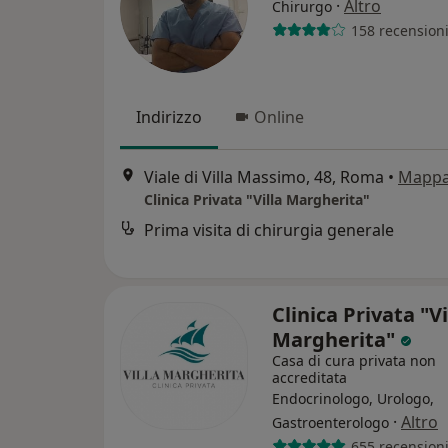
·
Altro
Chirurgo
158 recension
Indirizzo
Online
Viale di Villa Massimo, 48, Roma
•
Mapp
Clinica Privata "Villa Margherita"
Prima visita di chirurgia generale
Clinica Privata "Vi
Margherita"
Casa di cura privata non
accreditata
Endocrinologo, Urologo,
·
Altro
Gastroenterologo
655 recension