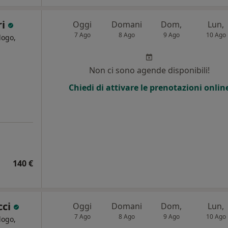
ri
Oggi
Domani
Dom,
Lun,
7 Ago
8 Ago
9 Ago
10 Ago
logo,
Non ci sono agende disponibili!
Chiedi di attivare le prenotazioni onlin
140 €
cci
Oggi
Domani
Dom,
Lun,
7 Ago
8 Ago
9 Ago
10 Ago
logo,