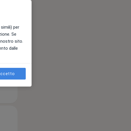
Mar,
Mer,
Gio,
simili) per
11 Ago
12 Ago
13 Ago
azione. Se
l nostro sito.
ento dalle
e
ccetto
Mar,
Mer,
Gio,
11 Ago
12 Ago
13 Ago