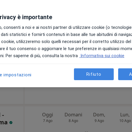
privacy è importante
orenzo
Oggi
Domani
Dom,
Lun,
 consenti a noi e ai nostri partner di utilizzare cookie (o tecnologie 
7 Ago
8 Ago
9 Ago
10 Ago
dati statistici e fornirti contenuti in base alle tue abitudini di navig
i i cookie, utilizzeremo solo quelli necessari per il corretto utilizzo de
re il tuo consenso o aggiornare le tue preferenze in qualsiasi mom
Non ci sono agende disponibili!
i. Per saperne di più, consulta la nostra
Informativa sui cookie
Chiedi di attivare le prenotazioni onlin
Rifiuto
A
le impostazioni
200 €
 -
Oggi
Domani
Dom,
Lun,
oma
7 Ago
8 Ago
9 Ago
10 Ago