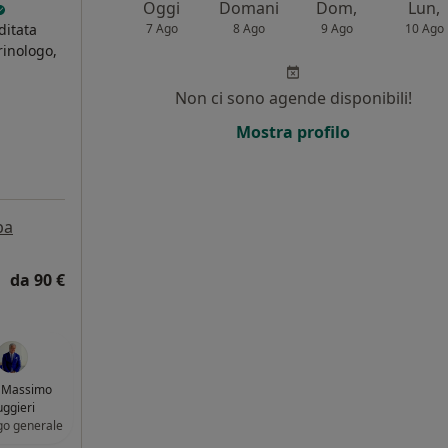
Oggi
Domani
Dom,
Lun,
ditata
7 Ago
8 Ago
9 Ago
10 Ago
rinologo,
Non ci sono agende disponibili!
Mostra profilo
pa
da 90 €
. Massimo
ggieri
go generale