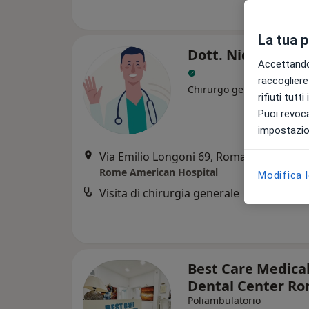
La tua 
Dott. Nicola Di L
Accettando,
raccogliere 
Chirurgo generale
rifiuti tutt
Puoi revoca
impostazion
Via Emilio Longoni 69, Roma
•
Mappa
Rome American Hospital
Modifica 
Visita di chirurgia generale
Best Care Medical
Dental Center R
Poliambulatorio