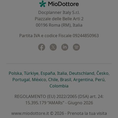
MioDottore - Homepage
Docplanner Italy S.r.l.
Piazzale delle Belle Arti 2
00196 Roma (RM), Italia
Partita IVA e codice Fiscale 09244850963
Facebook
si apre in una nuova scheda
Twitter
si apre in una nuova scheda
Linkedin
si apre in una nuova sc
Spotify
si apre in una nuo
si apre in una nuova scheda
si apre in una nuova scheda
si apre in una nuova scheda
si apre in una nuova sche
si apre in 
si a
Polska
,
Türkiye
,
España
,
Italia
,
Deutschland
,
Česko
,
si apre in una nuova scheda
si apre in una nuova scheda
si apre in una nuova scheda
si apre in una nuova s
si apre in u
si apr
Portugal
,
México
,
Chile
,
Brasil
,
Argentina
,
Perú
,
si apre in una nuova sch
Colombia
REGOLAMENTO (EU) 2022/2065 (DSA) art. 24:
15.395.179 “AMARs” - Giugno 2026
www.miodottore.it © 2026 - Prenota la tua visita