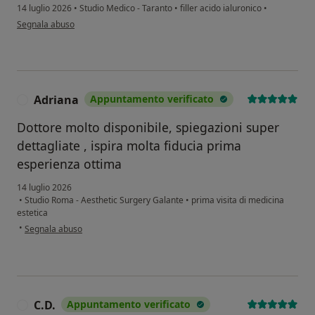
14 luglio 2026
•
Studio Medico - Taranto
•
filler acido ialuronico
•
secondo l'opinione dell'utente Annamaria Ricchetti
Segnala abuso
Adriana
Appuntamento verificato
A
Dottore molto disponibile, spiegazioni super
dettagliate , ispira molta fiducia prima
esperienza ottima
14 luglio 2026
•
Studio Roma - Aesthetic Surgery Galante
•
prima visita di medicina
estetica
secondo l'opinione dell'utente Adriana
•
Segnala abuso
C.D.
Appuntamento verificato
C