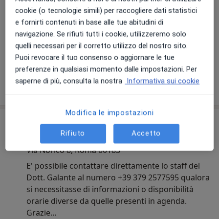
cookie (o tecnologie simili) per raccogliere dati statistici
e fornirti contenuti in base alle tue abitudini di
navigazione. Se rifiuti tutti i cookie, utilizzeremo solo
quelli necessari per il corretto utilizzo del nostro sito.
Visualizza galleria (18)
Puoi revocare il tuo consenso o aggiornare le tue
preferenze in qualsiasi momento dalle impostazioni. Per
saperne di più, consulta la nostra
Informativa sui cookie
Mostra dettagli
sull'esperienza
Modifica le impostazioni
Comunicazioni importanti
Rifiuto
Accetto
Dott. Vincenzo Galante
Via Norico 8, Roma 00183
E' possibile contattare direttamente lo staff del
Dott. Galante al numero +39 379 2577595 qualora
si necessitasse di informazioni o disponibilità
orarie diverse da quelle presenti in agenda.
Grazie