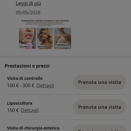
Per visualizzare ulteriori casi clinici è possibile
Leggi di più
consultare il sito
05/05/2026
https://www.vincenzogalante.it/casi-clinici
Prestazioni e prezzi
Visita di controllo
Prenota una visita
100 € - 300 €
Dettagli
Liposcultura
Prenota una visita
150 €
Dettagli
Visita di chirurgia estetica