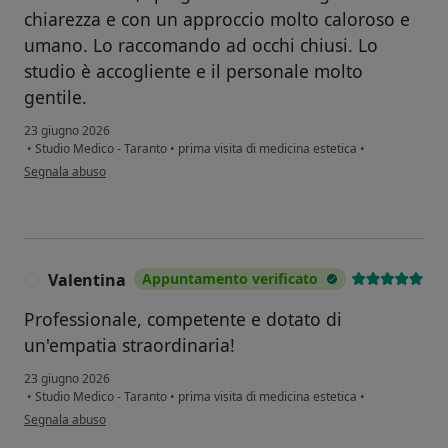
chiarezza e con un approccio molto caloroso e
umano. Lo raccomando ad occhi chiusi. Lo
studio è accogliente e il personale molto
gentile.
23 giugno 2026
•
Studio Medico - Taranto
•
prima visita di medicina estetica
•
secondo l'opinione dell'utente P. D.
Segnala abuso
Valentina
Appuntamento verificato
V
Professionale, competente e dotato di
un'empatia straordinaria!
23 giugno 2026
•
Studio Medico - Taranto
•
prima visita di medicina estetica
•
secondo l'opinione dell'utente Valentina
Segnala abuso