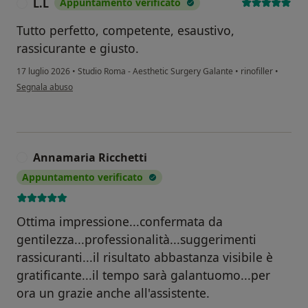
L.L
Appuntamento verificato
L
Tutto perfetto, competente, esaustivo,
rassicurante e giusto.
17 luglio 2026
•
Studio Roma - Aesthetic Surgery Galante
•
rinofiller
•
secondo l'opinione dell'utente L.L
Segnala abuso
Annamaria Ricchetti
A
Appuntamento verificato
Ottima impressione...confermata da
gentilezza...professionalità...suggerimenti
rassicuranti...il risultato abbastanza visibile è
gratificante...il tempo sarà galantuomo...per
ora un grazie anche all'assistente.