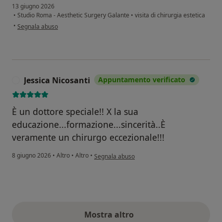
13 giugno 2026
•
Studio Roma - Aesthetic Surgery Galante
•
visita di chirurgia estetica
secondo l'opinione dell'utente Emanuela
•
Segnala abuso
Jessica Nicosanti
Appuntamento verificato
J
È un dottore speciale!! X la sua
educazione...formazione...sincerità..È
veramente un chirurgo eccezionale!!!
secondo l'opinione dell'utente Jessica Nicosant
8 giugno 2026
•
Altro
•
Altro
•
Segnala abuso
Mostra altro
opinioni di cui sopra