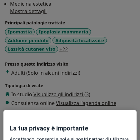
Medicina estetica
Mostra dettagli
Principali patologie trattate
Ipomastia
Ipoplasia mammaria
Addome pendulo
Adiposità localizzate
a11y_sr_more_diseases
Lassità cutanea viso
+22
Presso questo indirizzo visito
Adulti (Solo in alcuni indirizzi)
Tipologia di visite
In studio
Visualizza gli indirizzi (3)
Consulenza online
Visualizza l'agenda online
Foto e video
La tua privacy è importante
Accettando, consenti a noi e ai nostri partner di utilizzare