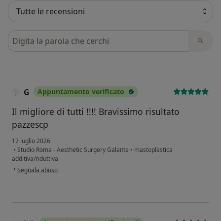
Cerca nelle recensioni
G
Appuntamento verificato
Il migliore di tutti !!!! Bravissimo risultato
pazzescp
17 luglio 2026
•
Studio Roma - Aesthetic Surgery Galante
•
mastoplastica
additiva/riduttiva
secondo l'opinione dell'utente G
•
Segnala abuso