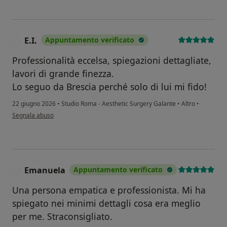
E.I.
Appuntamento verificato
E
Professionalità eccelsa, spiegazioni dettagliate,
lavori di grande finezza.
Lo seguo da Brescia perché solo di lui mi fido!
22 giugno 2026
•
Studio Roma - Aesthetic Surgery Galante
•
Altro
•
secondo l'opinione dell'utente E.I.
Segnala abuso
Emanuela
Appuntamento verificato
E
Una persona empatica e professionista. Mi ha
spiegato nei minimi dettagli cosa era meglio
per me. Straconsigliato.