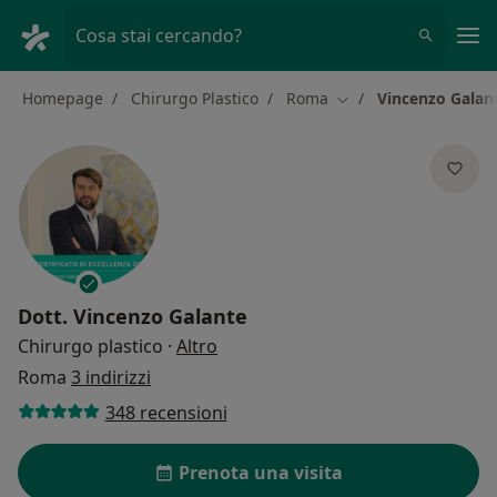
Men
Cosa stai cercando?
Homepage
Chirurgo Plastico
Roma
Vincenzo Galan
Cambia città
Dott.
Vincenzo Galante
sulle specializzazioni
Chirurgo plastico
·
Altro
Roma
3 indirizzi
348 recensioni
Prenota una visita