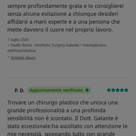
sempre profondamente grata e lo consiglierei
senza alcuna esitazione a chiunque desideri
affidarsi a mani esperte e a una persona che
mette davvero il cuore nel proprio lavoro.
1 luglio 2026
•
Studio Roma - Aesthetic Surgery Galante
•
mastoplastica
additiva/riduttiva
secondo l'opinione dell'utente C.D.
•
Segnala abuso
P. D.
Appuntamento verificato
P
Trovare un chirurgo plastico che unisca una
grande professionalità a una profonda
sensibilità non è scontato. Il Dott. Galante è
stato eccezionale:ha ascoltato con attenzione le
mie necessità, spiegando tutto con grande