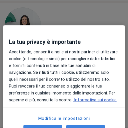
La tua privacy è importante
Accettando, consenti a noi e ai nostri partner di utilizzare
Dott.ssa Martina Dari
cookie (o tecnologie simili) per raccogliere dati statistici
·
Altro
Dentista, Medico estetico
e fornirti contenuti in base alle tue abitudini di
40 recensioni
navigazione. Se rifiuti tutti i cookie, utilizzeremo solo
Via Teodosio Macrobio 2, Roma
•
Mappa
quelli necessari per il corretto utilizzo del nostro sito.
Dottoressa Martina Dari | Dentista & Medico Estetico
Puoi revocare il tuo consenso o aggiornare le tue
preferenze in qualsiasi momento dalle impostazioni. Per
Prima visita odontoiatrica
Prestazione gratuita
saperne di più, consulta la nostra
Informativa sui cookie
Questo dottore non ha ancora attivato le prenotazioni online presso questo indirizzo.
Chiedi di attivare le prenotazioni online
Modifica le impostazioni