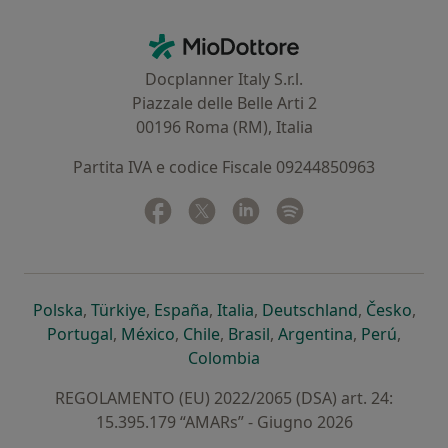
Contatti
MioDottore - Homepage
Docplanner Italy S.r.l.
Piazzale delle Belle Arti 2
00196 Roma (RM), Italia
Partita IVA e codice Fiscale 09244850963
Facebook
si apre in una nuova scheda
Twitter
si apre in una nuova scheda
Linkedin
si apre in una nuova sc
Spotify
si apre in una nuo
si apre in una nuova scheda
si apre in una nuova scheda
si apre in una nuova scheda
si apre in una nuova sche
si apre in 
si a
Polska
,
Türkiye
,
España
,
Italia
,
Deutschland
,
Česko
,
si apre in una nuova scheda
si apre in una nuova scheda
si apre in una nuova scheda
si apre in una nuova s
si apre in u
si apr
Portugal
,
México
,
Chile
,
Brasil
,
Argentina
,
Perú
,
si apre in una nuova sch
Colombia
REGOLAMENTO (EU) 2022/2065 (DSA) art. 24:
15.395.179 “AMARs” - Giugno 2026