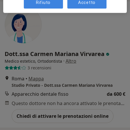
Rifiuto
Accetto
Dott.ssa Carmen Mariana Virvarea
·
Altro
Medico estetico, Ortodontista
3 recensioni
Roma
•
Mappa
Studio Privato - Dott.ssa Carmen Mariana Virvarea
Apparecchio dentale fisso
da 600 €
Questo dottore non ha ancora attivato le prenotazioni online presso questo indirizzo.
Chiedi di attivare le prenotazioni online