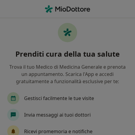
Men
Chirurgo Plastico • Municipio Roma Ii, Roma, RM
Filters
Assicurazione
Mappa
Chirurghi plastici a Municipio Roma Ii, Roma
Prenditi cura della tua salute
In che modo ordiniamo i risultati
Trova il tuo Medico di Medicina Generale e prenota
un appuntamento. Scarica l'App e accedi
gratuitamente a funzionalità esclusive per te:
Gestisci facilmente le tue visite
Invia messaggi ai tuoi dottori
In evidenza
Prof. Andrea Garelli
Ricevi promemoria e notifiche