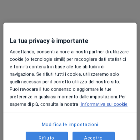
La tua privacy è importante
Nuovo profilo su MioDottore
Accettando, consenti a noi e ai nostri partner di utilizzare
Dott. Mauro Barbera
cookie (o tecnologie simili) per raccogliere dati statistici
e fornirti contenuti in base alle tue abitudini di
·
Altro
Chirurgo plastico, Medico estetico, Chirurgo estetico
navigazione. Se rifiuti tutti i cookie, utilizzeremo solo
5 recensioni
quelli necessari per il corretto utilizzo del nostro sito.
Puoi revocare il tuo consenso o aggiornare le tue
Indirizzo 1
Indirizzo 2
preferenze in qualsiasi momento dalle impostazioni. Per
saperne di più, consulta la nostra
Informativa sui cookie
Via Flaminia, km 24,275, Roma
•
Mappa
Harmonia Medical
Modifica le impostazioni
Bioristrutturazione
300 €
Questo dottore non ha ancora attivato le prenotazioni online presso questo indirizzo.
Rifiuto
Accetto