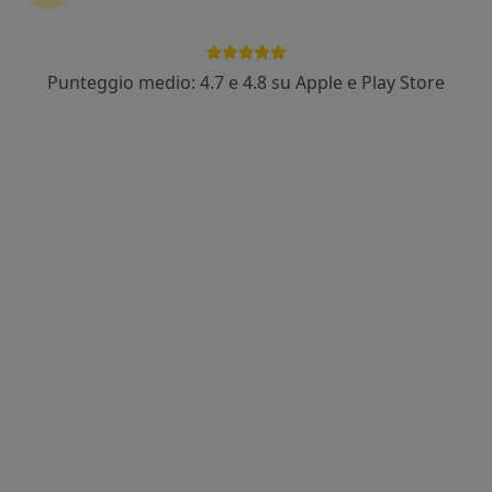
·
Altro
Chirurgo plastico, Medico estetico
348 recensioni
Via Marche 54, scala B interno 1, Roma
•
Mappa
Punteggio medio: 4.7 e 4.8 su Apple e Play Store
studio specialistico dott. Andrea GARELLI chirurgia plastica ricostruttiva ed estetica
Visita di chirurgia plastica
da 150 €
Questo dottore non ha ancora attivato le prenotazioni online presso questo indirizzo.
Chiedi di attivare le prenotazioni online
In evidenza
Pagamenti online