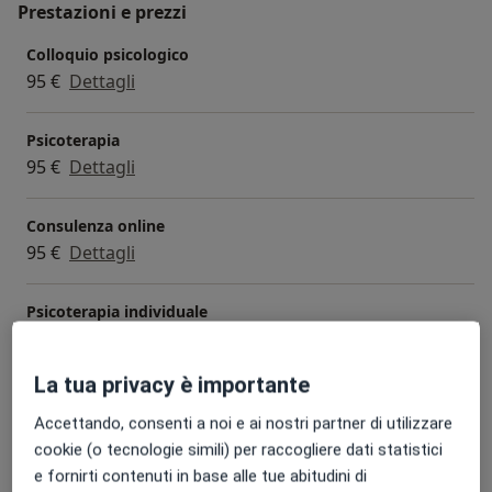
Prestazioni e prezzi
Colloquio psicologico
95 €
Dettagli
Psicoterapia
95 €
Dettagli
Consulenza online
95 €
Dettagli
Psicoterapia individuale
95 €
Dettagli
La tua privacy è importante
Colloquio psicologico clinico
95 €
Dettagli
Accettando, consenti a noi e ai nostri partner di utilizzare
cookie (o tecnologie simili) per raccogliere dati statistici
e fornirti contenuti in base alle tue abitudini di
+ 9 prestazioni