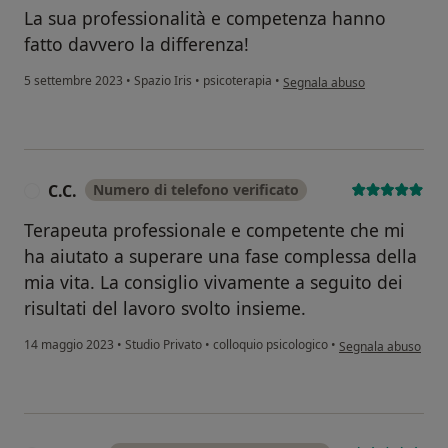
La sua professionalità e competenza hanno
fatto davvero la differenza!
secondo l'opinione dell'utent
5 settembre 2023
•
Spazio Iris
•
psicoterapia
•
Segnala abuso
C.C.
Numero di telefono verificato
C
Terapeuta professionale e competente che mi
ha aiutato a superare una fase complessa della
mia vita. La consiglio vivamente a seguito dei
risultati del lavoro svolto insieme.
secondo l'opinione d
14 maggio 2023
•
Studio Privato
•
colloquio psicologico
•
Segnala abuso