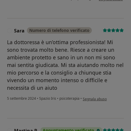
Sara
Numero di telefono verificato
S
La dottoressa è un’ottima professionista! Mi
sono trovata molto bene. Riesce a creare un
ambiente protetto e sano in un non mi sono
mai sentita giudicata. Mi sta aiutando molto nel
mio percorso e la consiglio a chiunque stia
vivendo un momento intenso o difficile e
necessita di un aiuto
secondo l'opinione dell'utent
5 settembre 2024
•
Spazio Iris
•
psicoterapia
•
Segnala abuso
Martina P.
Appuntamento verificato
M