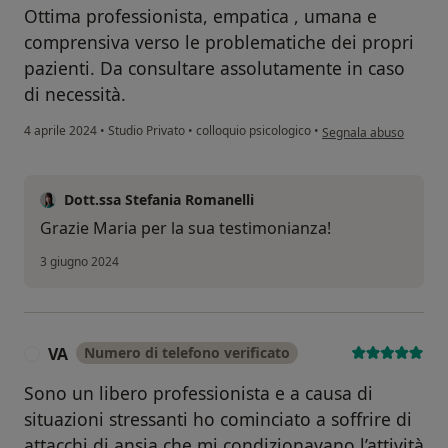
Ottima professionista, empatica , umana e
comprensiva verso le problematiche dei propri
pazienti. Da consultare assolutamente in caso
di necessità.
secondo l'opinione del
4 aprile 2024
•
Studio Privato
•
colloquio psicologico
•
Segnala abuso
Dott.ssa Stefania Romanelli
Grazie Maria per la sua testimonianza!
3 giugno 2024
VA
Numero di telefono verificato
V
Sono un libero professionista e a causa di
situazioni stressanti ho cominciato a soffrire di
attacchi di ansia che mi condizionavano l’attività