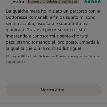
Jessica
Numero di telefono verificato
J
Da qualche mese ho iniziato un percorso con la
Dottoressa Romanelli e fin da subito mi sono
sentita accolta, ascoltata e soprattutto mai
giudicata. Grazie al percorso con Lei sto
imparando a conoscermi e sento che tutti i
pezzi stanno tornando al loro posto. Empatia è
la qualità che più la contraddistingue!
12 maggio 2023
•
Studio Beltramino - Pinerolo
•
colloquio psicologico
•
secondo l'opinione dell'utente Jessica
Segnala abuso
Mostra altro
opinioni di cui sopra