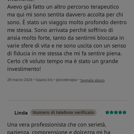
Avevo già fatto un altro percorso terapeutico
ma qui mi sono sentita davvero accolta per chi
sono. È stato un viaggio molto profondo dentro
me stessa. Sono arrivata perché soffrivo di
ansia molto forte, tanto da sentirmi bloccata in
varie sfere di vita e ne sono uscita con un senso
di fiducia in me stessa che mi fa sentire piena.
Certo c’è voluto tempo ma è stato un grande
investimento!
secondo l'opinione dell'utente Gi
28 marzo 2024
•
Spazio Iris
•
psicoterapia
•
Segnala abuso
Linda
Numero di telefono verificato
L
Una vera professionista che con serietà,
pazienza, comprensione e dolcezza mi ha