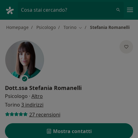
Men
Cosa stai cercando?
Homepage
Psicologo
Torino
Stefania Romanelli
Cambia città
Dott.ssa
Stefania Romanelli
sulle specializzazioni
Psicologo
·
Altro
Torino
3 indirizzi
27 recensioni
Mostra contatti