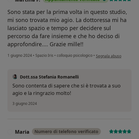
Sono stata per la prima volta in questo studio,
mi sono trovata mio agio. La dottoressa mi ha
lasciato spazio e tempo per decidere sul
percorso da fare insieme e che ho deciso di
approfondire.... Grazie mille!!
secondo l'opinione dell'u
1 giugno 2024
•
Spazio Iris
•
colloquio psicologico
•
Segnala abuso
Dott.ssa Stefania Romanelli
Sono contenta di sapere che si è trovata a suo
agio e la ringrazio molto!
3 giugno 2024
Maria
Numero di telefono verificato
M