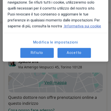
navigazione. Se rifiuti tutti i cookie, utilizzeremo solo
quelli necessari per il corretto utilizzo del nostro sito.
Come funzionano i prezzi?
Puoi revocare il tuo consenso o aggiornare le tue
preferenze in qualsiasi momento dalle impostazioni. Per
saperne di più, consulta la nostra
Informativa sui cookie
Indirizzi (4)
Indirizzo 1
Indirizzo 2
Indirizzo 3
Online
Modifica le impostazioni
Rifiuto
Accetto
Spazio Iris
Via Amerigo Vespucci 45,
Torino
10128
Vedi mappa
si apre in una nuova scheda
Disponibilità
Questo dottore non offre prenotazioni online a
questo indirizzo
Cosa posso fare adesso?