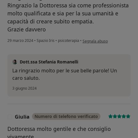
Ringrazio la Dottoressa sia come professionista
molto qualificata e sia per la sua umanità e
capacità di creare subito empatia.
Grazie davvero
secondo l'opinione dell'utente V
29 marzo 2024
•
Spazio Iris
•
psicoterapia
•
Segnala abuso
Dott.ssa Stefania Romanelli
La ringrazio molto per le sue belle parole! Un
caro saluto.
3 giugno 2024
Giulia
Numero di telefono verificato
G
Dottoressa molto gentile e che consiglio
vivamente.