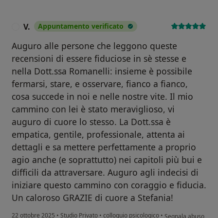
V.
Appuntamento verificato
V
Auguro alle persone che leggono queste
recensioni di essere fiduciose in sè stesse e
nella Dott.ssa Romanelli: insieme è possibile
fermarsi, stare, e osservare, fianco a fianco,
cosa succede in noi e nelle nostre vite. Il mio
cammino con lei è stato meraviglioso, vi
auguro di cuore lo stesso. La Dott.ssa è
empatica, gentile, professionale, attenta ai
dettagli e sa mettere perfettamente a proprio
agio anche (e soprattutto) nei capitoli più bui e
difficili da attraversare. Auguro agli indecisi di
iniziare questo cammino con coraggio e fiducia.
Un caloroso GRAZIE di cuore a Stefania!
secondo l'opinione d
22 ottobre 2025
•
Studio Privato
•
colloquio psicologico
•
Segnala abuso