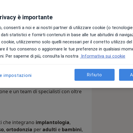
privacy è importante
o specializzato in Odontostomatologia e
ienza” di Roma. Con oltre 30 anni di
 consenti a noi e ai nostri partner di utilizzare cookie (o tecnologie 
ni il ruolo di Direttore Medico dello
dati statistici e fornirti contenuti in base alle tue abitudini di navig
 della Presidenza della Repubblica,
i i cookie, utilizzeremo solo quelli necessari per il corretto utilizzo de
sima fiducia e competenza.
re il tuo consenso o aggiornare le tue preferenze in qualsiasi mom
i. Per saperne di più, consulta la nostra
Informativa sui cookie
ona Via Veneto, progettato per offrire
Rifiuto
A
le impostazioni
appuntamenti esclusivi senza
a
come
TAC CONE BEAM 3D
e
scanner
zione e un team di specialisti con oltre
ati che integrano
implantologia
,
so
,
ortodonzia
per
adulti
e
bambini
,