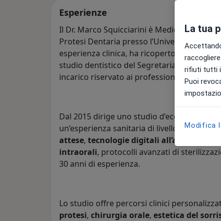
Esperienze
La tua 
Il Dr. Marco Squicciarini è Medico Chirurg
Protesi Dentaria presso l’Università “La Sap
Accettando,
esperienza clinica, ha ricoperto per dieci an
raccogliere 
studio dentistico del Segretariato Generale
rifiuti tutt
incarico riservato ai professionisti di mas
Puoi revoca
impostazion
Dal 2015 dirige uno studio d’eccellenza in z
Modifica 
un’esperienza sanitaria di livello superiore:
attese
,
tecnologie digitali all’avanguardi
intraorali
, protocolli avanzati di sterilizza
30 anni di esperienza.
Lo studio offre percorsi clinici personalizz
protesi
,
chirurgia orale
,
estetica del sorri