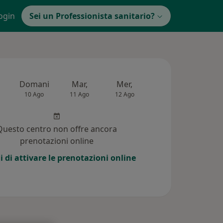
ogin
Sei un Professionista sanitario?
Domani
Mar,
Mer,
Gio,
Ven
10 Ago
11 Ago
12 Ago
13 Ago
14 Ag
Questo centro non offre ancora
prenotazioni online
i di attivare le prenotazioni online