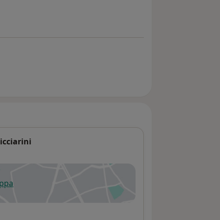
icciarini
appa
 apre in una nuova scheda