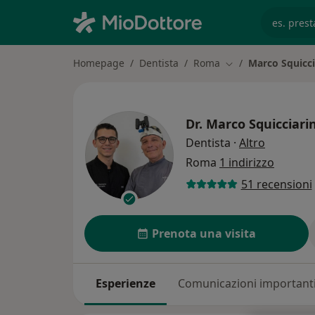
es. prest
Homepage
Dentista
Roma
Marco Squicci
Cambia città
Dr.
Marco Squicciarin
sulle spec
Dentista
·
Altro
Roma
1 indirizzo
51 recensioni
Prenota una visita
Esperienze
Comunicazioni important