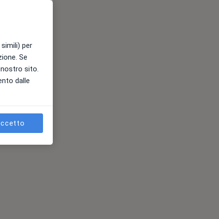
simili) per
azione. Se
l nostro sito.
ento dalle
ccetto