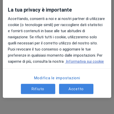
Sostegno psicologico
70 €
La tua privacy è importante
Questo dottore non ha ancora attivato le prenotazioni online presso questo indirizzo.
Accettando, consenti a noi e ai nostri partner di utilizzare
Chiedi di attivare le prenotazioni online
cookie (o tecnologie simili) per raccogliere dati statistici
e fornirti contenuti in base alle tue abitudini di
navigazione. Se rifiuti tutti i cookie, utilizzeremo solo
quelli necessari per il corretto utilizzo del nostro sito.
Puoi revocare il tuo consenso o aggiornare le tue
preferenze in qualsiasi momento dalle impostazioni. Per
saperne di più, consulta la nostra
Informativa sui cookie
Modifica le impostazioni
Dott. Andrea Boggero
Rifiuto
Accetto
·
Altro
Psicologo, Psicologo clinico
130 recensioni
Indirizzo
Online