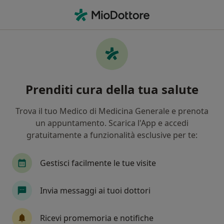
Men
Sostegno Psicologico • Seriate, BG
Filters
• 1
Mappa
Sostegno psicologico a Seriate: cliniche e
Prenditi cura della tua salute
specialisti
In che modo ordiniamo i risultati
Trova il tuo Medico di Medicina Generale e prenota
un appuntamento. Scarica l'App e accedi
gratuitamente a funzionalità esclusive per te:
Che specializzazione stai cercando?
Psicologo
Psicologo clinico
Psicoterapeut
Gestisci facilmente le tue visite
Invia messaggi ai tuoi dottori
Ricevi promemoria e notifiche