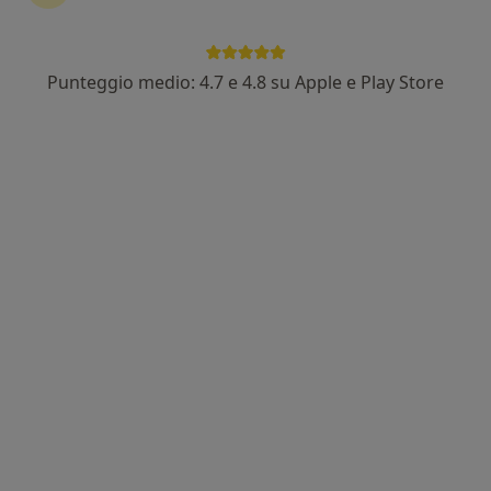
Punteggio medio: 4.7 e 4.8 su Apple e Play Store
Nuovo profilo su MioDottore
Dott.ssa Cinzia Iurato
·
Altro
Psicologa, Psicoterapeuta
16 recensioni
Indirizzo
Online
Via Torquato Taramelli, 50, Bergamo
•
Mappa
Studio Privato Dr.ssa Cinzia Iurato - Bergamo
Sostegno psicologico
80 €
Questo dottore non ha ancora attivato le prenotazioni online presso questo indirizzo.
Chiedi di attivare le prenotazioni online