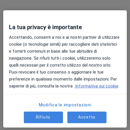
La tua privacy è importante
Accettando, consenti a noi e ai nostri partner di utilizzare
cookie (o tecnologie simili) per raccogliere dati statistici
e fornirti contenuti in base alle tue abitudini di
Pagamenti online
navigazione. Se rifiuti tutti i cookie, utilizzeremo solo
Dr. Antonio Taranto
quelli necessari per il corretto utilizzo del nostro sito.
Nutrizionista
Puoi revocare il tuo consenso o aggiornare le tue
20 recensioni
preferenze in qualsiasi momento dalle impostazioni. Per
saperne di più, consulta la nostra
Informativa sui cookie
Indirizzo
Online
Modifica le impostazioni
Via Assarotti 37/2, Genova
•
Mappa
Studio Medico Associato
Rifiuto
Accetto
Dieta chetogenica
70 €