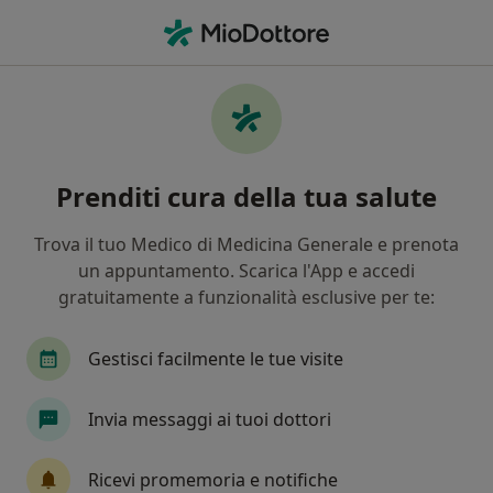
Men
Dieta Chetogenica • Genova, GE
Filters
• 1
Assicurazione
Map
Dieta chetogenica a Genova: cliniche e
Prenditi cura della tua salute
specialisti
In che modo ordiniamo i risultati
Trova il tuo Medico di Medicina Generale e prenota
un appuntamento. Scarica l'App e accedi
gratuitamente a funzionalità esclusive per te:
Che tipo di visita vuoi prenotare?
Dieta chetogenica
Gestisci facilmente le tue visite
Invia messaggi ai tuoi dottori
Ricevi promemoria e notifiche