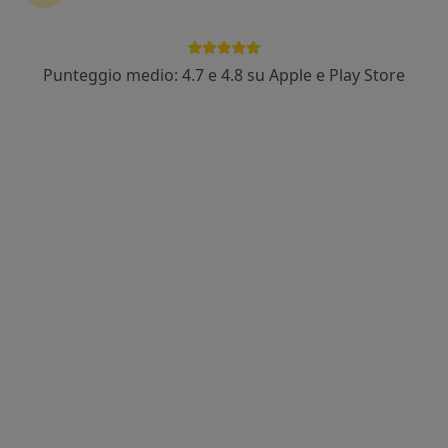
Punteggio medio: 4.7 e 4.8 su Apple e Play Store
Pagamenti online
Dott.ssa Federica Candido
Nutrizionista
284 recensioni
Via San Martino 67M, Genova
•
Mappa
Fisiocare Genova
Dieta chetogenica
da 90 €
Questo dottore non ha ancora attivato le prenotazioni online presso questo indirizzo.
Chiedi di attivare le prenotazioni online