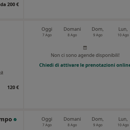
da 200 €
Oggi
Domani
Dom,
Lun,
7 Ago
8 Ago
9 Ago
10 Ago
Non ci sono agende disponibili!
Chiedi di attivare le prenotazioni onlin
pa
120 €
Campo
Oggi
Domani
Dom,
Lun,
7 Ago
8 Ago
9 Ago
10 Ago