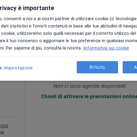
privacy è importante
Mostra telefono
•
Mappa
 consenti a noi e ai nostri partner di utilizzare cookie (o tecnologie 
dati statistici e fornirti contenuti in base alle tue abitudini di navig
100 €
i i cookie, utilizzeremo solo quelli necessari per il corretto utilizzo de
re il tuo consenso o aggiornare le tue preferenze in qualsiasi mom
i. Per saperne di più, consulta la nostra
Informativa sui cookie
i
Oggi
Domani
Dom,
Lun,
7 Ago
8 Ago
9 Ago
10 Ago
essuologo
Rifiuto
A
le impostazioni
Non ci sono agende disponibili!
Chiedi di attivare le prenotazioni onlin
ppa
co