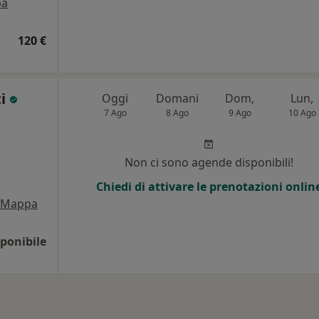
pa
120 €
ti
Oggi
Domani
Dom,
Lun,
7 Ago
8 Ago
9 Ago
10 Ago
Non ci sono agende disponibili!
Chiedi di attivare le prenotazioni onlin
Mappa
ponibile