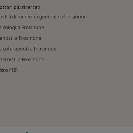
ottori più ricercati
edici di medicina generale a Frosinone
sicologi a Frosinone
entisti a Frosinone
sicoterapeuti a Frosinone
nternisti a Frosinone
ltro (15)
inone
Altro nella categoria: Dottori più ricercati