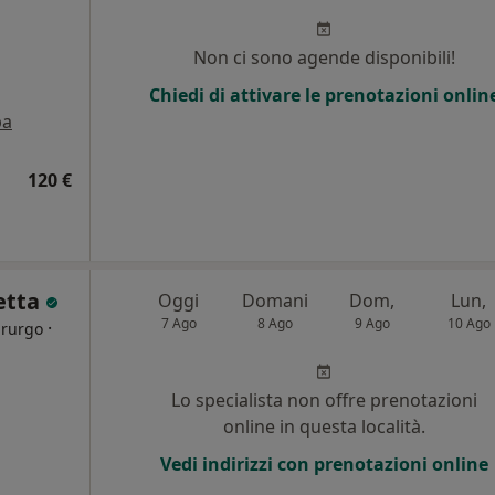
Non ci sono agende disponibili!
Chiedi di attivare le prenotazioni onlin
pa
120 €
etta
Oggi
Domani
Dom,
Lun,
7 Ago
8 Ago
9 Ago
10 Ago
·
irurgo
i
Lo specialista non offre prenotazioni
online in questa località.
Vedi indirizzi con prenotazioni online