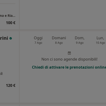
Poliambulatorio “Fisioterapia Cavoni Medicina e Riabilitazione”
100 €
rini
Oggi
Domani
Dom,
Lun,
7 Ago
8 Ago
9 Ago
10 Ago
Non ci sono agende disponibili!
Chiedi di attivare le prenotazioni onlin
pa
120 €