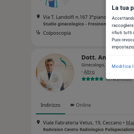
La tua 
Via T. Landolfi n.167 3°piano, Frosinone
Accettando,
Studio ginecologico - Frosinone
raccogliere 
Colposcopia
rifiuti tutt
Puoi revoca
impostazion
Dott. Angelo Tocc
Ginecologo, Andrologo, S
Modifica 
·
Altro
16 recensioni
Indirizzo
Online
Viale Fabrateria Vetus, 19, Ceccano
•
Ma
Radvision Centro Radiologico Polispecialisti