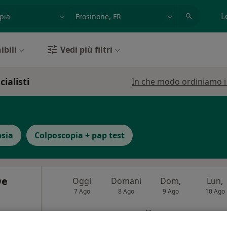
azione, medico, struttura
es: Roma
L
ibili
Vedi più filtri
ialisti
In che modo ordiniamo i r
psia
Colposcopia + pap test
De
Oggi
Domani
Dom,
Lun,
7 Ago
8 Ago
9 Ago
10 Ago
i
Non ci sono agende disponibili!