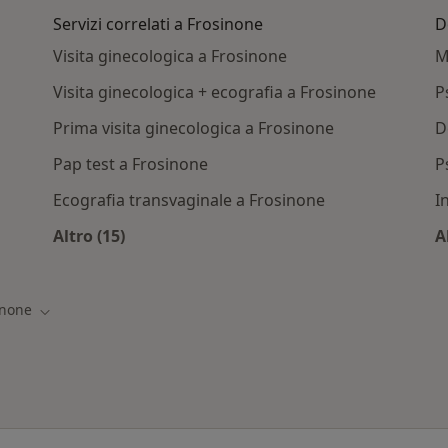
Servizi correlati a Frosinone
D
Visita ginecologica a Frosinone
M
Visita ginecologica + ecografia a Frosinone
P
Prima visita ginecologica a Frosinone
D
Pap test a Frosinone
P
Ecografia transvaginale a Frosinone
I
Altro (15)
A
/Convenzioni a Frosinone
Altro nella categoria: Servizi correlati a Fros
inone
ttà
Cambia città