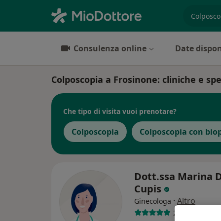
es. prest
Consulenza online
Date dispon
Colposcopia a Frosinone: cliniche e spec
Che tipo di visita vuoi prenotare?
Colposcopia
Colposcopia con bio
Dott.ssa Marina 
Cupis
·
Altro
Ginecologa
209 recension