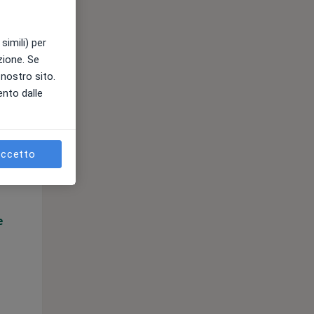
simili) per
azione. Se
l nostro sito.
ento dalle
Mar,
Mer,
Gio,
11 Ago
12 Ago
13 Ago
ccetto
e