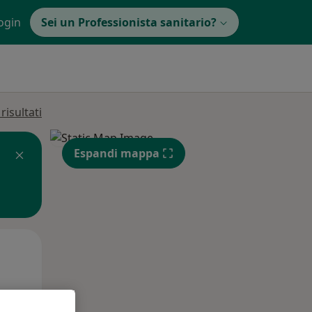
ogin
Sei un Professionista sanitario?
isultati
Espandi mappa
Mar,
Mer,
Gio,
11 Ago
12 Ago
13 Ago