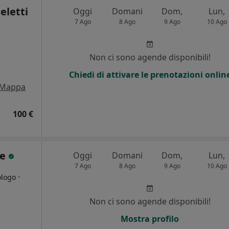
eletti
Oggi
Domani
Dom,
Lun,
7 Ago
8 Ago
9 Ago
10 Ago
Non ci sono agende disponibili!
Chiedi di attivare le prenotazioni onlin
Mappa
100 €
fe
Oggi
Domani
Dom,
Lun,
7 Ago
8 Ago
9 Ago
10 Ago
·
ologo
Non ci sono agende disponibili!
i
Mostra profilo