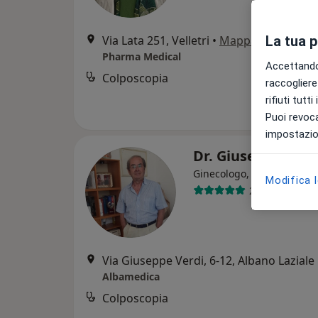
Via Lata 251, Velletri
•
Mappa
La tua 
Pharma Medical
Accettando,
Colposcopia
raccogliere 
rifiuti tutt
Puoi revoca
impostazion
Dr. Giuseppe Tar
Ginecologo, Chirurgo
Modifica 
217 recension
Via Giuseppe Verdi, 6-12, Albano Laziale
Albamedica
Colposcopia