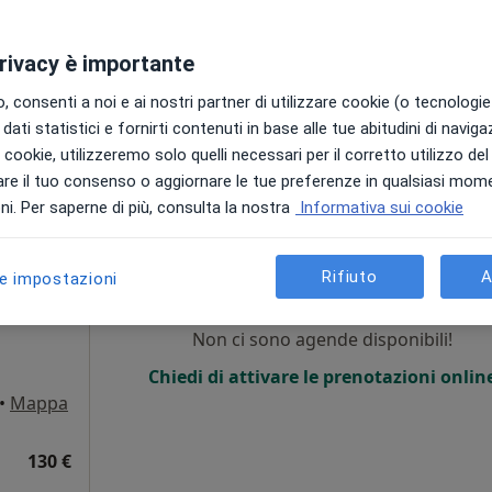
Chiedi di attivare le prenotazioni onlin
privacy è importante
 consenti a noi e ai nostri partner di utilizzare cookie (o tecnologie 
100 €
dati statistici e fornirti contenuti in base alle tue abitudini di navig
i i cookie, utilizzeremo solo quelli necessari per il corretto utilizzo de
re il tuo consenso o aggiornare le tue preferenze in qualsiasi mom
i. Per saperne di più, consulta la nostra
Informativa sui cookie
quini
Oggi
Domani
Sab,
Dom,
6 Ago
7 Ago
8 Ago
9 Ago
Rifiuto
A
le impostazioni
i
Non ci sono agende disponibili!
Chiedi di attivare le prenotazioni onlin
•
Mappa
130 €