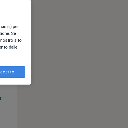
e
simili) per
azione. Se
l nostro sito.
ento dalle
Lun,
Mar,
Mer,
10 Ago
11 Ago
12 Ago
ccetto
e