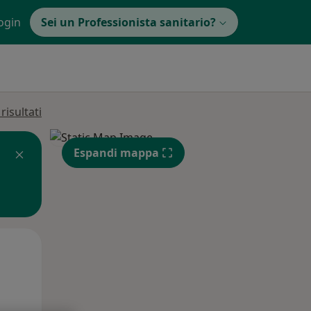
ogin
Sei un Professionista sanitario?
isultati
Espandi mappa
Lun,
Mar,
Mer,
10 Ago
11 Ago
12 Ago