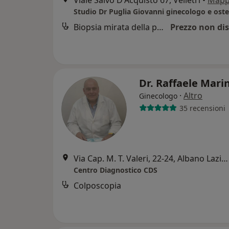
Viale Salvo D'Acquisto 67, Velletri
•
Map
Biopsia mirata della portio a guida colposcopica
Prezzo non dis
Dr. Raffaele Mari
·
Altro
Ginecologo
35 recensioni
Via Cap. M. T. Valeri, 22-24, Albano Laziale
Centro Diagnostico CDS
Colposcopia