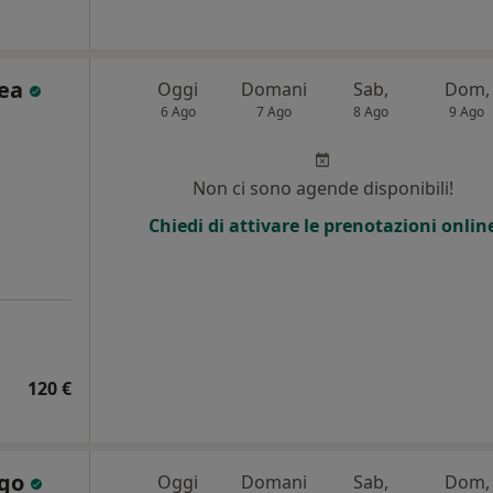
rea
Oggi
Domani
Sab,
Dom,
6 Ago
7 Ago
8 Ago
9 Ago
Non ci sono agende disponibili!
Chiedi di attivare le prenotazioni onlin
120 €
ugo
Oggi
Domani
Sab,
Dom,