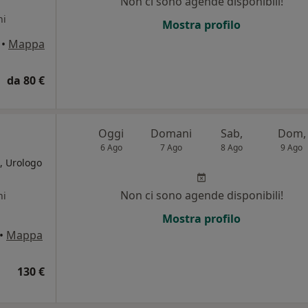
Non ci sono agende disponibili!
ni
Mostra profilo
•
Mappa
da 80 €
Oggi
Domani
Sab,
Dom,
6 Ago
7 Ago
8 Ago
9 Ago
, Urologo
Non ci sono agende disponibili!
ni
Mostra profilo
•
Mappa
130 €