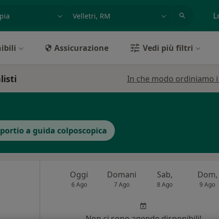
azione, medico, struttura
es: Roma
L
ibili
Assicurazione
Vedi più filtri
listi
In che modo ordiniamo i r
 portio a guida colposcopica
Oggi
Domani
Sab,
Dom,
6 Ago
7 Ago
8 Ago
9 Ago
i
Non ci sono agende disponibili!