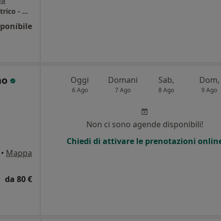
pa
Studio Dr Puglia Giovanni ginecologo e ostetrico - Velletri
ponibile
no
Oggi
Domani
Sab,
Dom,
6 Ago
7 Ago
8 Ago
9 Ago
Non ci sono agende disponibili!
Chiedi di attivare le prenotazioni onlin
•
Mappa
da 80 €