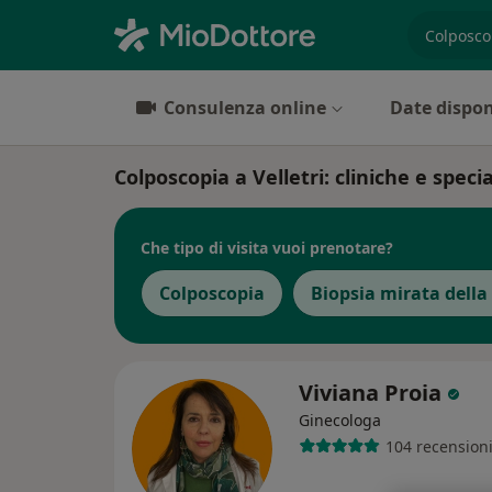
es. prest
Consulenza online
Date dispon
Colposcopia a Velletri: cliniche e specia
Che tipo di visita vuoi prenotare?
Colposcopia
Biopsia mirata della
Viviana Proia
Ginecologa
104 recension