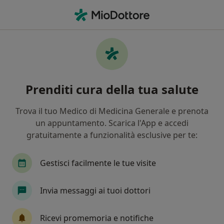
Men
Colloquio Psicologico Clinico • Santa Maria Capua Vetere, CE
Filters
• 1
Mappa
Colloquio psicologico clinico a Santa Maria
Prenditi cura della tua salute
Capua Vetere: cliniche e specialisti
In che modo ordiniamo i risultati
Trova il tuo Medico di Medicina Generale e prenota
un appuntamento. Scarica l'App e accedi
gratuitamente a funzionalità esclusive per te:
Che specializzazione stai cercando?
Psicologo
Psicoterapeuta
Psicologo clinic
Gestisci facilmente le tue visite
Invia messaggi ai tuoi dottori
Ricevi promemoria e notifiche