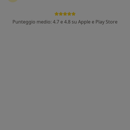
Punteggio medio: 4.7 e 4.8 su Apple e Play Store
Dott.ssa Luisa Merola
·
Altro
Psicologa, Psicoterapeuta
8 recensioni
Indirizzo
Online
Via Tifatina 16, Santa Maria Capua Vetere
•
Mappa
Studio Dott.ssa Luisa Merola
Colloquio psicologico clinico
50 €
Questo dottore non ha ancora attivato le prenotazioni online presso questo indirizzo.
Chiedi di attivare le prenotazioni online