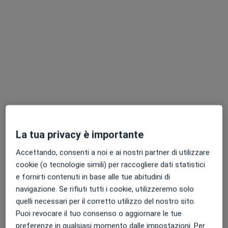
Chiedi di attivare le prenotazioni online
Pagamenti online
Dott.ssa Simona Lancia
La tua privacy è importante
·
Altro
Psicologa
Accettando, consenti a noi e ai nostri partner di utilizzare
2 recensioni
cookie (o tecnologie simili) per raccogliere dati statistici
e fornirti contenuti in base alle tue abitudini di
Indirizzo
Online
navigazione. Se rifiuti tutti i cookie, utilizzeremo solo
quelli necessari per il corretto utilizzo del nostro sito.
Via A. P. Pasquariello 13, San Prisco
•
Mappa
Puoi revocare il tuo consenso o aggiornare le tue
Studio Privato Dott.ssa Simona Lancia
preferenze in qualsiasi momento dalle impostazioni. Per