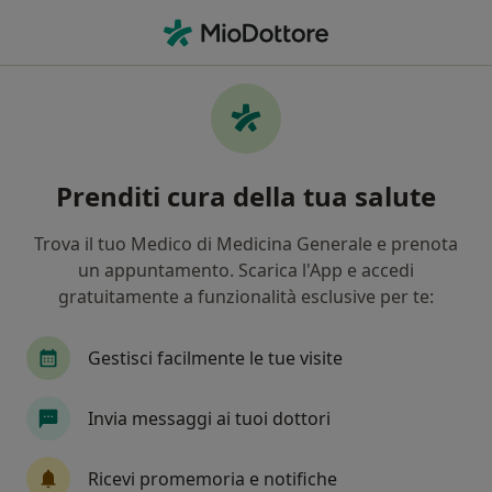
Men
Psicoterapia • Santa Maria Capua Vetere, CE
Filters
• 1
Assicurazione
Map
Psicoterapia a Santa Maria Capua Vetere:
Prenditi cura della tua salute
cliniche e specialisti
In che modo ordiniamo i risultati
Trova il tuo Medico di Medicina Generale e prenota
un appuntamento. Scarica l'App e accedi
gratuitamente a funzionalità esclusive per te:
Che specializzazione stai cercando?
Psicoterapeuta
Psicologo
Psicologo clinic
Gestisci facilmente le tue visite
Invia messaggi ai tuoi dottori
Ricevi promemoria e notifiche