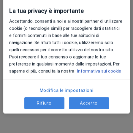
Psicoterapia
60 €
La tua privacy è importante
Questo dottore non ha ancora attivato le prenotazioni online presso questo indirizzo.
Accettando, consenti a noi e ai nostri partner di utilizzare
cookie (o tecnologie simili) per raccogliere dati statistici
Chiedi di attivare le prenotazioni online
e fornirti contenuti in base alle tue abitudini di
navigazione. Se rifiuti tutti i cookie, utilizzeremo solo
quelli necessari per il corretto utilizzo del nostro sito.
Puoi revocare il tuo consenso o aggiornare le tue
preferenze in qualsiasi momento dalle impostazioni. Per
saperne di più, consulta la nostra
Informativa sui cookie
Modifica le impostazioni
Dott.ssa Noemi Maccariello
Rifiuto
Accetto
·
Altro
Psicoterapeuta, Psicologa
20 recensioni
Indirizzo
Online