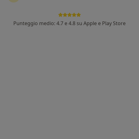
Punteggio medio: 4.7 e 4.8 su Apple e Play Store
Dott.ssa Luisa Merola
·
Altro
Psicologa, Psicoterapeuta
8 recensioni
Indirizzo
Online
Via Tifatina 16, Santa Maria Capua Vetere
•
Mappa
Studio Dott.ssa Luisa Merola
Psicoterapia
50 €
Questo dottore non ha ancora attivato le prenotazioni online presso questo indirizzo.
Chiedi di attivare le prenotazioni online