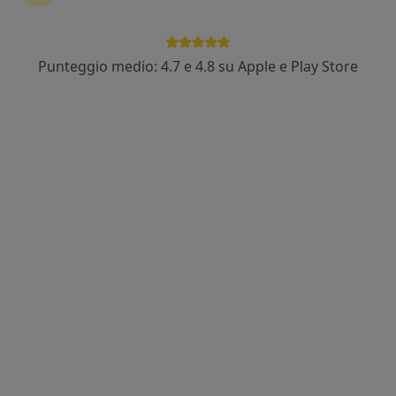
Punteggio medio: 4.7 e 4.8 su Apple e Play Store
Pagamenti online
Dott. Gino Albino Aldi
·
Altro
Psicoterapeuta
10 recensioni
Indirizzo
Online
Via Clanio, 8, Caserta
•
Mappa
Centro Habitat
Colloquio psicologico individuale
80 €
Questo dottore non ha ancora attivato le prenotazioni online presso questo indirizzo.
Chiedi di attivare le prenotazioni online