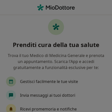
Men
Colloquio Psicologico Individuale • Santa Maria Capua Vetere, CE
Filters
• 1
Mappa
Colloquio psicologico individuale a Santa
Prenditi cura della tua salute
Maria Capua Vetere: cliniche e specialisti
In che modo ordiniamo i risultati
Trova il tuo Medico di Medicina Generale e prenota
un appuntamento. Scarica l'App e accedi
gratuitamente a funzionalità esclusive per te:
Che specializzazione stai cercando?
Psicologo
Psicoterapeuta
Psicologo clinic
Gestisci facilmente le tue visite
Invia messaggi ai tuoi dottori
Ricevi promemoria e notifiche