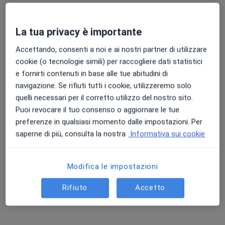
Centro EOS
Colloquio psicologico individuale
50 €
La tua privacy è importante
Questo dottore non ha ancora attivato le prenotazioni online presso questo indirizzo.
Accettando, consenti a noi e ai nostri partner di utilizzare
cookie (o tecnologie simili) per raccogliere dati statistici
Chiedi di attivare le prenotazioni online
e fornirti contenuti in base alle tue abitudini di
navigazione. Se rifiuti tutti i cookie, utilizzeremo solo
quelli necessari per il corretto utilizzo del nostro sito.
Puoi revocare il tuo consenso o aggiornare le tue
preferenze in qualsiasi momento dalle impostazioni. Per
saperne di più, consulta la nostra
Informativa sui cookie
Modifica le impostazioni
Dott.ssa Giovanna D'Apolito
Rifiuto
Accetto
·
Altro
Psicoterapeuta, Psicologa, Psicologa clinica
6 recensioni