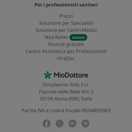
Per i professionisti sanitari
Prezzi
Soluzione per Specialisti
Soluzione per Centri Medici
Noa Notes
nuovo
Risorse gratuite
Centro Assistenza per Professionisti
HireDoc
Contatti
MioDottore - Homepage
Docplanner Italy S.r.l.
Piazzale delle Belle Arti 2
00196 Roma (RM), Italia
Partita IVA e codice Fiscale 09244850963
Facebook
si apre in una nuova scheda
Twitter
si apre in una nuova scheda
Linkedin
si apre in una nuova sc
Spotify
si apre in una nuo