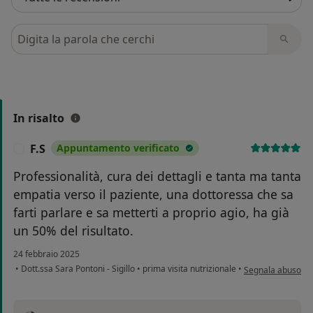
Cerca nelle recensioni
In risalto
F.S
Appuntamento verificato
F
Professionalità, cura dei dettagli e tanta ma tanta
empatia verso il paziente, una dottoressa che sa
farti parlare e sa metterti a proprio agio, ha già
un 50% del risultato.
24 febbraio 2025
secondo l'opinione
•
Dott.ssa Sara Pontoni - Sigillo
•
prima visita nutrizionale
•
Segnala abuso