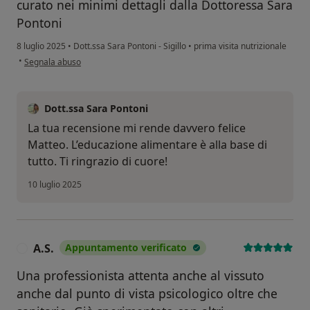
curato nei minimi dettagli dalla Dottoressa Sara
Pontoni
8 luglio 2025
•
Dott.ssa Sara Pontoni - Sigillo
•
prima visita nutrizionale
secondo l'opinione dell'utente Matteo Bellucci
•
Segnala abuso
Dott.ssa Sara Pontoni
La tua recensione mi rende davvero felice
Matteo. L’educazione alimentare è alla base di
tutto. Ti ringrazio di cuore!
10 luglio 2025
A.S.
Appuntamento verificato
A
Una professionista attenta anche al vissuto
anche dal punto di vista psicologico oltre che