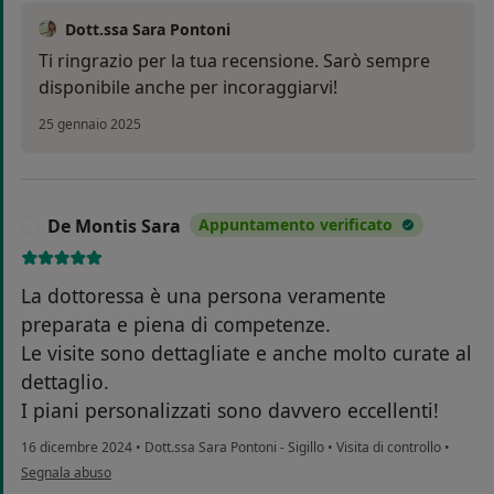
Dott.ssa Sara Pontoni
Ti ringrazio per la tua recensione. Sarò sempre
disponibile anche per incoraggiarvi!
25 gennaio 2025
De Montis Sara
Appuntamento verificato
D
La dottoressa è una persona veramente
preparata e piena di competenze.
Le visite sono dettagliate e anche molto curate al
dettaglio.
I piani personalizzati sono davvero eccellenti!
16 dicembre 2024
•
Dott.ssa Sara Pontoni - Sigillo
•
Visita di controllo
•
secondo l'opinione dell'utente De Montis Sara
Segnala abuso