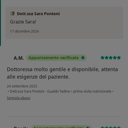
Dott.ssa Sara Pontoni
Grazie Sara!
17 dicembre 2024
A.M.
Appuntamento verificato
A
Dottoressa molto gentile e disponibile, attenta
alle esigenze del paziente.
24 settembre 2025
•
Dott.ssa Sara Pontoni - Gualdo Tadino
•
prima visita nutrizionale
•
secondo l'opinione dell'utente A.M.
Segnala abuso