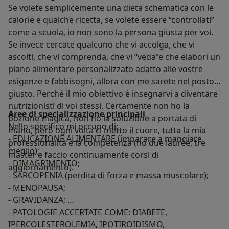
Se volete semplicemente una dieta schematica con le
calorie e qualche ricetta, se volete essere “controllati”
come a scuola, io non sono la persona giusta per voi.
Se invece cercate qualcuno che vi accolga, che vi
ascolti, che vi comprenda, che vi “veda”e che elabori un
piano alimentare personalizzato adatto alle vostre
esigenze e fabbisogni, allora con me sarete nel posto
giusto. Perché il mio obiettivo è insegnarvi a diventare
nutrizionisti di voi stessi. Certamente non ho la
Aree di specializzazione principali
pozione magica, non ho la soluzione a portata di
Nello specifico mi occupo di:
mano, però ogni volta ci metto il cuore, tutta la mia
- EDUCAZIONE ALIMENTARE (imparare a mangiare
professionalità e la competenza (ho due lauree, tre
meglio);
master e faccio continuamente corsi di
- DIMAGRIMENTO;
aggiornamento).
- SARCOPENIA (perdita di forza e massa muscolare);
- MENOPAUSA;
- GRAVIDANZA;
- PATOLOGIE ACCERTATE COME: DIABETE,
IPERCOLESTEROLEMIA, IPOTIROIDISMO,