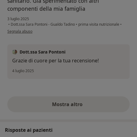
sanitario. Già sperimentato con altri
componenti della mia famiglia
3 luglio 2025
•
Dott.ssa Sara Pontoni - Gualdo Tadino
•
prima visita nutrizionale
•
secondo l'opinione dell'utente A.S.
Segnala abuso
Dott.ssa Sara Pontoni
Grazie di cuore per la tua recensione!
4 luglio 2025
Mostra altro
opinioni di cui sopra
Risposte ai pazienti