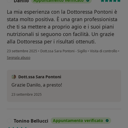
Danilo
Appuntamento verificato
D
La mia esperienza con la Dottoressa Pontoni è
stata molto positiva. È una gran professionista
che ti sa mettere a proprio agio e i suoi piani
nutrizionali si seguono con facilità. Un grazie
alla Dottoressa per i risultati ottenuti.
23 settembre 2025
•
Dott.ssa Sara Pontoni - Sigillo
•
Visita di controllo
•
secondo l'opinione dell'utente Danilo
Segnala abuso
Dott.ssa Sara Pontoni
Grazie Danilo, a presto!
23 settembre 2025
Tonino Bellucci
Appuntamento verificato
T