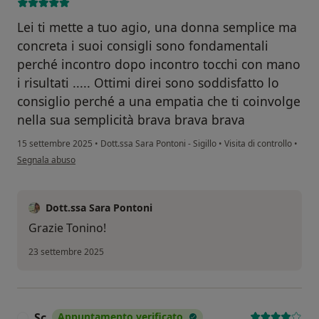
Lei ti mette a tuo agio, una donna semplice ma
concreta i suoi consigli sono fondamentali
perché incontro dopo incontro tocchi con mano
i risultati ..... Ottimi direi sono soddisfatto lo
consiglio perché a una empatia che ti coinvolge
nella sua semplicità brava brava brava
15 settembre 2025
•
Dott.ssa Sara Pontoni - Sigillo
•
Visita di controllo
•
secondo l'opinione dell'utente Tonino Bellucci
Segnala abuso
Dott.ssa Sara Pontoni
Grazie Tonino!
23 settembre 2025
Sc
Appuntamento verificato
S