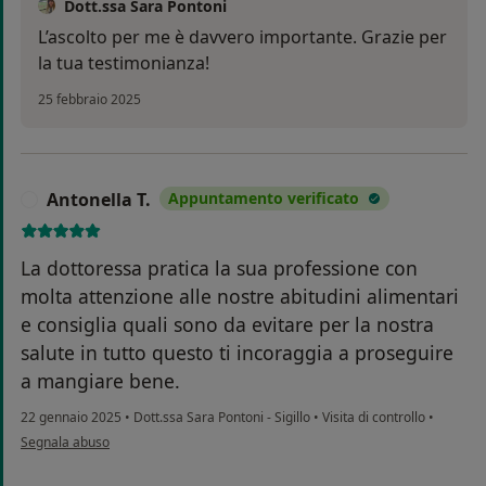
Dott.ssa Sara Pontoni
L’ascolto per me è davvero importante. Grazie per
la tua testimonianza!
25 febbraio 2025
Antonella T.
Appuntamento verificato
A
La dottoressa pratica la sua professione con
molta attenzione alle nostre abitudini alimentari
e consiglia quali sono da evitare per la nostra
salute in tutto questo ti incoraggia a proseguire
a mangiare bene.
22 gennaio 2025
•
Dott.ssa Sara Pontoni - Sigillo
•
Visita di controllo
•
secondo l'opinione dell'utente Antonella T.
Segnala abuso