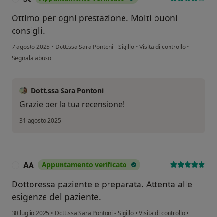
Ottimo per ogni prestazione. Molti buoni
consigli.
7 agosto 2025
•
Dott.ssa Sara Pontoni - Sigillo
•
Visita di controllo
•
secondo l'opinione dell'utente Sc
Segnala abuso
Dott.ssa Sara Pontoni
Grazie per la tua recensione!
31 agosto 2025
AA
Appuntamento verificato
A
Dottoressa paziente e preparata. Attenta alle
esigenze del paziente.
30 luglio 2025
•
Dott.ssa Sara Pontoni - Sigillo
•
Visita di controllo
•