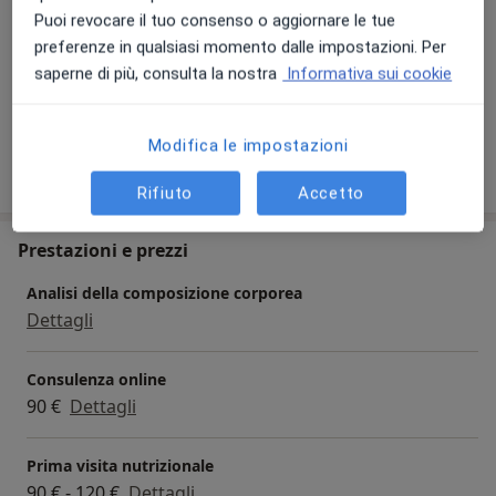
Puoi revocare il tuo consenso o aggiornare le tue
Presso questo indirizzo visito
preferenze in qualsiasi momento dalle impostazioni. Per
Adulti
saperne di più, consulta la nostra
Informativa sui cookie
Bambini
Modifica le impostazioni
Mostra dettagli
sull'esperienza
Rifiuto
Accetto
Prestazioni e prezzi
Analisi della composizione corporea
Dettagli
Consulenza online
90 €
Dettagli
Prima visita nutrizionale
90 € - 120 €
Dettagli