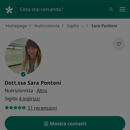
Men
Cosa stai cercando?
Homepage
Nutrizionista
Sigillo
Sara Pontoni
Cambia città
Dott.ssa
Sara Pontoni
sulle specializzazioni
Nutrizionista
·
Altro
Sigillo
4 indirizzi
51 recensioni
Mostra contatti