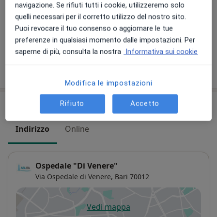
navigazione. Se rifiuti tutti i cookie, utilizzeremo solo
quelli necessari per il corretto utilizzo del nostro sito.
Consulenza online
Puoi revocare il tuo consenso o aggiornare le tue
Dettagli
preferenze in qualsiasi momento dalle impostazioni. Per
saperne di più, consulta la nostra
Informativa sui cookie
Come funzionano i prezzi?
Modifica le impostazioni
Rifiuto
Accetto
Indirizzi (2)
Indirizzo
Online
Ospedale "Di Venere"
Via Ospedale di Venere,
Bari
70012
Vedi mappa
si apre in una nuova scheda