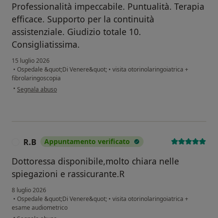
Professionalità impeccabile. Puntualità. Terapia
efficace. Supporto per la continuità
assistenziale. Giudizio totale 10.
Consigliatissima.
15 luglio 2026
•
Ospedale &quot;Di Venere&quot;
•
visita otorinolaringoiatrica +
fibrolaringoscopia
secondo l'opinione dell'utente M.P.
•
Segnala abuso
R.B
Appuntamento verificato
R
Dottoressa disponibile,molto chiara nelle
spiegazioni e rassicurante.R
8 luglio 2026
•
Ospedale &quot;Di Venere&quot;
•
visita otorinolaringoiatrica +
esame audiometrico
secondo l'opinione dell'utente R.B
•