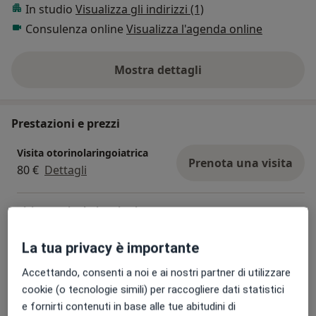
In studio
Visualizza gli indirizzi (1)
Consulenza online
Visualizza l'agenda online
Mostra dettagli
sull'esperienza
Prestazioni e prezzi
Visita otorinolaringoiatrica
Prenota una visita
80 €
Dettagli
Visita otorinolaringoiatrica +
esame audiometrico
Prenota una visita
120 €
Dettagli
La tua privacy è importante
Accettando, consenti a noi e ai nostri partner di utilizzare
Visita otorinolaringoiatrica +
fibrolaringoscopia
cookie (o tecnologie simili) per raccogliere dati statistici
Prenota una visita
120 €
Dettagli
e fornirti contenuti in base alle tue abitudini di