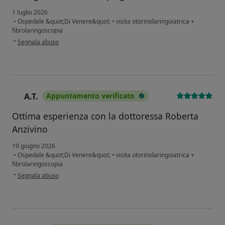
1 luglio 2026
•
Ospedale &quot;Di Venere&quot;
•
visita otorinolaringoiatrica +
fibrolaringoscopia
secondo l'opinione dell'utente Mario Ventura
•
Segnala abuso
A.T.
Appuntamento verificato
A
Ottima esperienza con la dottoressa Roberta
Anzivino
19 giugno 2026
•
Ospedale &quot;Di Venere&quot;
•
visita otorinolaringoiatrica +
fibrolaringoscopia
secondo l'opinione dell'utente A.T.
•
Segnala abuso