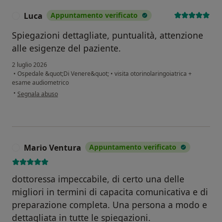
Luca
Appuntamento verificato
L
Spiegazioni dettagliate, puntualità, attenzione
alle esigenze del paziente.
2 luglio 2026
•
Ospedale &quot;Di Venere&quot;
•
visita otorinolaringoiatrica +
esame audiometrico
secondo l'opinione dell'utente Luca
•
Segnala abuso
Mario Ventura
Appuntamento verificato
M
dottoressa impeccabile, di certo una delle
migliori in termini di capacita comunicativa e di
preparazione completa. Una persona a modo e
dettagliata in tutte le spiegazioni.