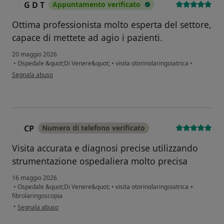
G D T
Appuntamento verificato
G
Ottima professionista molto esperta del settore,
capace di mettete ad agio i pazienti.
20 maggio 2026
•
Ospedale &quot;Di Venere&quot;
•
visita otorinolaringoiatrica
•
secondo l'opinione dell'utente G D T
Segnala abuso
CP
Numero di telefono verificato
C
Visita accurata e diagnosi precise utilizzando
strumentazione ospedaliera molto precisa
16 maggio 2026
•
Ospedale &quot;Di Venere&quot;
•
visita otorinolaringoiatrica +
fibrolaringoscopia
secondo l'opinione dell'utente CP
•
Segnala abuso