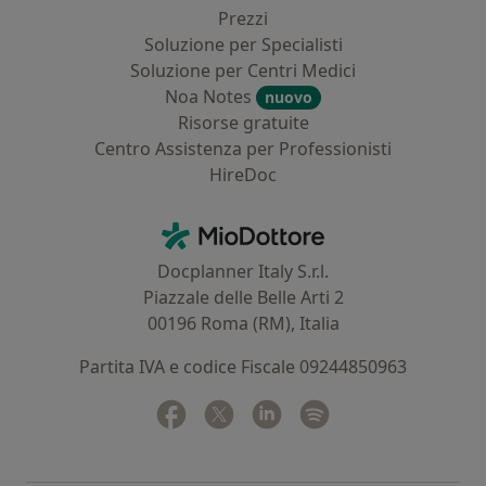
Prezzi
Soluzione per Specialisti
Soluzione per Centri Medici
Noa Notes
nuovo
Risorse gratuite
Centro Assistenza per Professionisti
HireDoc
Contatti
MioDottore - Homepage
Docplanner Italy S.r.l.
Piazzale delle Belle Arti 2
00196 Roma (RM), Italia
Partita IVA e codice Fiscale 09244850963
Facebook
si apre in una nuova scheda
Twitter
si apre in una nuova scheda
Linkedin
si apre in una nuova sc
Spotify
si apre in una nuo