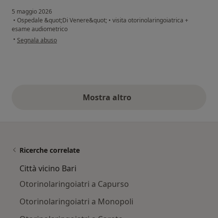
5 maggio 2026
•
Ospedale &quot;Di Venere&quot;
•
visita otorinolaringoiatrica +
esame audiometrico
secondo l'opinione dell'utente Daniele
•
Segnala abuso
Mostra altro
opinioni di cui sopra
Ricerche correlate
Città vicino Bari
Otorinolaringoiatri a Capurso
Otorinolaringoiatri a Monopoli