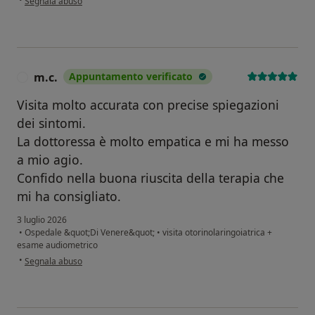
Segnala abuso
m.c.
Appuntamento verificato
M
Visita molto accurata con precise spiegazioni
dei sintomi.
La dottoressa è molto empatica e mi ha messo
a mio agio.
Confido nella buona riuscita della terapia che
mi ha consigliato.
3 luglio 2026
•
Ospedale &quot;Di Venere&quot;
•
visita otorinolaringoiatrica +
esame audiometrico
secondo l'opinione dell'utente m.c.
•
Segnala abuso