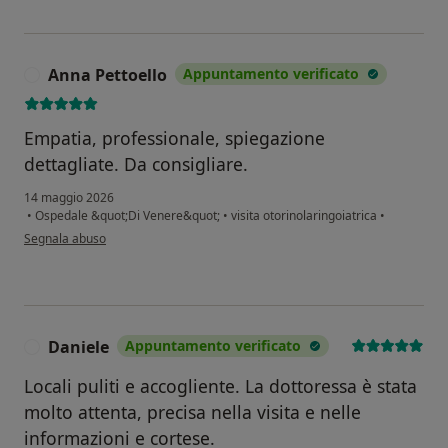
Anna Pettoello
Appuntamento verificato
A
Empatia, professionale, spiegazione
dettagliate. Da consigliare.
14 maggio 2026
•
Ospedale &quot;Di Venere&quot;
•
visita otorinolaringoiatrica
•
secondo l'opinione dell'utente Anna Pettoello
Segnala abuso
Daniele
Appuntamento verificato
D
Locali puliti e accogliente. La dottoressa è stata
molto attenta, precisa nella visita e nelle
informazioni e cortese.