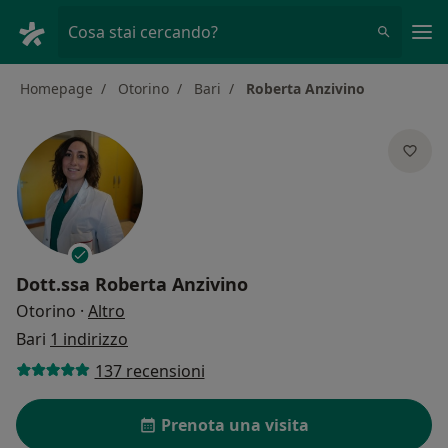
Men
Cosa stai cercando?
Homepage
Otorino
Bari
Roberta Anzivino
Dott.ssa
Roberta Anzivino
sulle specializzazioni
Otorino
·
Altro
Bari
1 indirizzo
137 recensioni
Prenota una visita