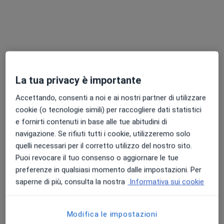
Pagamenti online
Dott. Francesco Mininni
La tua privacy è importante
·
Altro
Otorino
212 recensioni
Accettando, consenti a noi e ai nostri partner di utilizzare
cookie (o tecnologie simili) per raccogliere dati statistici
Indirizzo
Online
e fornirti contenuti in base alle tue abitudini di
navigazione. Se rifiuti tutti i cookie, utilizzeremo solo
quelli necessari per il corretto utilizzo del nostro sito.
Piazza Aldo Moro 31, Bari
•
Mappa
Puoi revocare il tuo consenso o aggiornare le tue
Studio Mininni
preferenze in qualsiasi momento dalle impostazioni. Per
Visita otorinolaringoiatrica
100 €
saperne di più, consulta la nostra
Informativa sui cookie
Questo dottore non ha ancora attivato le prenotazioni online presso questo indirizzo.
Chiedi di attivare le prenotazioni online
Modifica le impostazioni