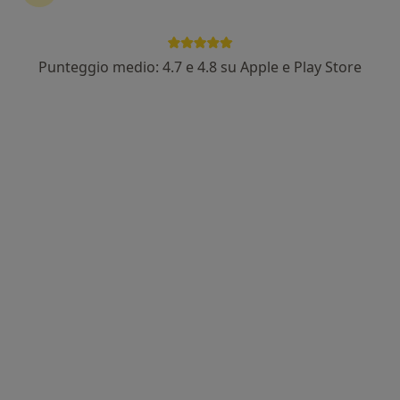
Punteggio medio: 4.7 e 4.8 su Apple e Play Store
Dott. Paolo Petrone
·
Altro
Otorino, Foniatra
947 recensioni
Indirizzo 1
Indirizzo 2
Indirizzo 3
Online
Bari
•
Mappa
Visite a casa del paziente
Questo dottore non ha ancora attivato le prenotazioni online presso questo indirizzo.
Chiedi di attivare le prenotazioni online