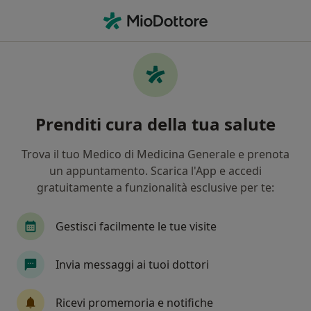
Men
Rinite • Bari, BA
Filters
• 1
Assicurazione
Map
Specialisti in trattamento Rinite a Bari
Prenditi cura della tua salute
In che modo ordiniamo i risultati
Trova il tuo Medico di Medicina Generale e prenota
un appuntamento. Scarica l'App e accedi
Che specializzazione stai cercando?
gratuitamente a funzionalità esclusive per te:
Allergologo
Otorino
Pediatra
Pneum
Gestisci facilmente le tue visite
Invia messaggi ai tuoi dottori
Ricevi promemoria e notifiche