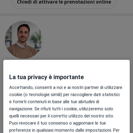
Chiedi di attivare le prenotazioni online
Pagamenti online
La tua privacy è importante
Dott. Alberto Baldotto
·
Altro
Psicoterapeuta, Psicologo, Psicologo clinico
Accettando, consenti a noi e ai nostri partner di utilizzare
5 recensioni
cookie (o tecnologie simili) per raccogliere dati statistici
e fornirti contenuti in base alle tue abitudini di
Indirizzo
Online
navigazione. Se rifiuti tutti i cookie, utilizzeremo solo
quelli necessari per il corretto utilizzo del nostro sito.
Puoi revocare il tuo consenso o aggiornare le tue
Via Polesine, 19, Roma
•
Mappa
preferenze in qualsiasi momento dalle impostazioni. Per
Studio Medico Roma (solo online)