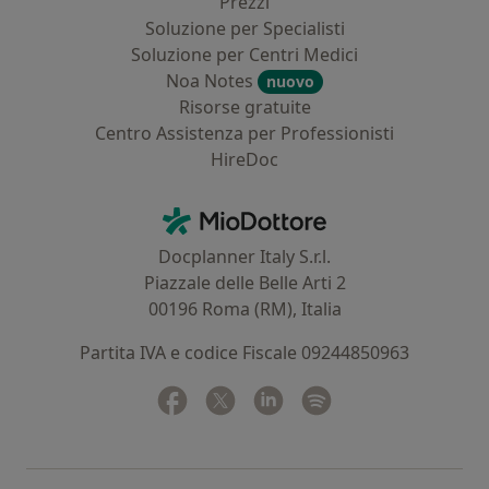
Prezzi
Soluzione per Specialisti
Soluzione per Centri Medici
Noa Notes
nuovo
Risorse gratuite
Centro Assistenza per Professionisti
HireDoc
Contatti
MioDottore - Homepage
Docplanner Italy S.r.l.
Piazzale delle Belle Arti 2
00196 Roma (RM), Italia
Partita IVA e codice Fiscale 09244850963
Facebook
si apre in una nuova scheda
Twitter
si apre in una nuova scheda
Linkedin
si apre in una nuova sc
Spotify
si apre in una nuo