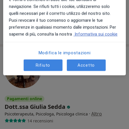
Zarfati
Psicoterapeuta
navigazione. Se rifiuti tutti i cookie, utilizzeremo solo
Psicoterapeuta
quelli necessari per il corretto utilizzo del nostro sito.
Questo centro non ha nessun professionista con date disponibili
Puoi revocare il tuo consenso o aggiornare le tue
preferenze in qualsiasi momento dalle impostazioni. Per
Mostra profilo
saperne di più, consulta la nostra
Informativa sui cookie
Modifica le impostazioni
Rifiuto
Accetto
Pagamenti online
Dott.ssa Giulia Sedda
·
Altro
Psicoterapeuta, Psicologa, Psicologa clinica
14 recensioni