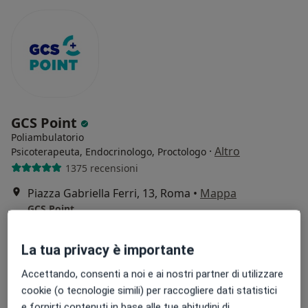
GCS Point
Poliambulatorio
·
Altro
Psicoterapeuta, Endocrinologo, Proctologo
1375 recensioni
Piazza Gabriella Ferri, 13, Roma
•
Mappa
GCS Point
Seduta di psicoterapia
80 €
Mostra tutte le prestazioni
La tua privacy è importante
Accettando, consenti a noi e ai nostri partner di utilizzare
cookie (o tecnologie simili) per raccogliere dati statistici
Dott. Alessandro
Dott. Alberto Torresi
e fornirti contenuti in base alle tue abitudini di