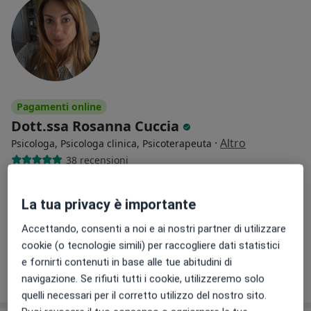
Pagamenti online
Dott.ssa Rosanna Cuccia
·
Altro
Psicologa, Psicologa clinica, Psicoterapeuta
38 recensioni
Piazza Enrico Toti 15, Torino
•
Mappa
Studio Rosanna Cuccia Torino presso MM STUDIO
La tua privacy è importante
Colloquio psicologico
da 65 €
Accettando, consenti a noi e ai nostri partner di utilizzare
Questo dottore non ha ancora attivato le prenotazioni online presso questo indirizzo.
cookie (o tecnologie simili) per raccogliere dati statistici
e fornirti contenuti in base alle tue abitudini di
Chiedi di attivare le prenotazioni online
navigazione. Se rifiuti tutti i cookie, utilizzeremo solo
quelli necessari per il corretto utilizzo del nostro sito.