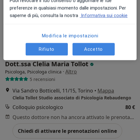
Puoi revocare il tuo consenso o aggiornare le tue
preferenze in qualsiasi momento dalle impostazioni. Per
saperne di più, consulta la nostra
Informativa sui cookie
Modifica le impostazioni
Rifiuto
Accetto
Pagamenti online
Dott.ssa Clelia Maria Tollot
·
Altro
Psicologa, Psicologa clinica
5 recensioni
Via Sandro Botticelli, 11/15, Torino
•
Mappa
Clelia Tollot Studio associato di Psicologia Rebaudengo
Colloquio psicologico
80 €
Questo dottore non ha ancora attivato le prenotazioni online presso questo indirizzo.
Chiedi di attivare le prenotazioni online