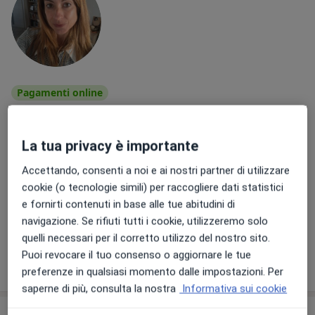
Pagamenti online
Dott.ssa Rosanna Cuccia
·
Altro
Psicologa, Psicologa clinica, Psicoterapeuta
La tua privacy è importante
38 recensioni
Accettando, consenti a noi e ai nostri partner di utilizzare
Piazza Enrico Toti 15, Torino
•
Mappa
cookie (o tecnologie simili) per raccogliere dati statistici
Studio Rosanna Cuccia Torino presso MM STUDIO
e fornirti contenuti in base alle tue abitudini di
Colloquio psicologico
da 65 €
navigazione. Se rifiuti tutti i cookie, utilizzeremo solo
Questo dottore non ha ancora attivato le prenotazioni online presso questo indirizzo.
quelli necessari per il corretto utilizzo del nostro sito.
Puoi revocare il tuo consenso o aggiornare le tue
Chiedi di attivare le prenotazioni online
preferenze in qualsiasi momento dalle impostazioni. Per
saperne di più, consulta la nostra
Informativa sui cookie