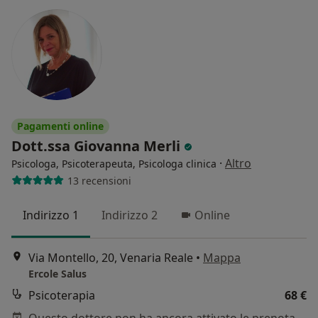
Pagamenti online
Dott.ssa Giovanna Merli
·
Altro
Psicologa, Psicoterapeuta, Psicologa clinica
13 recensioni
Indirizzo 1
Indirizzo 2
Online
Via Montello, 20, Venaria Reale
•
Mappa
Ercole Salus
Psicoterapia
68 €
Questo dottore non ha ancora attivato le prenotazioni online presso questo indirizzo.