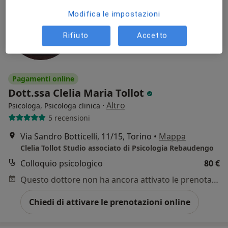
Modifica le impostazioni
Rifiuto
Accetto
Pagamenti online
Dott.ssa Clelia Maria Tollot
·
Altro
Psicologa, Psicologa clinica
5 recensioni
Via Sandro Botticelli, 11/15, Torino
•
Mappa
Clelia Tollot Studio associato di Psicologia Rebaudengo
Colloquio psicologico
80 €
Questo dottore non ha ancora attivato le prenotazioni online presso questo indirizzo.
Chiedi di attivare le prenotazioni online