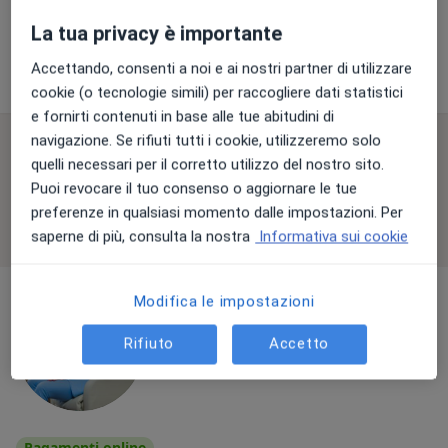
Questo dottore non ha ancora attivato le prenotazioni online presso questo indirizzo.
La tua privacy è importante
Accettando, consenti a noi e ai nostri partner di utilizzare
Chiedi di attivare le prenotazioni online
cookie (o tecnologie simili) per raccogliere dati statistici
e fornirti contenuti in base alle tue abitudini di
navigazione. Se rifiuti tutti i cookie, utilizzeremo solo
Consulenze online disponibili
quelli necessari per il corretto utilizzo del nostro sito.
Puoi revocare il tuo consenso o aggiornare le tue
I professionisti in quest'area non sono disponibili
preferenze in qualsiasi momento dalle impostazioni. Per
per visite di persona. Prova invece le consulenze
saperne di più, consulta la nostra
Informativa sui cookie
online.
Modifica le impostazioni
Rifiuto
Accetto
Pagamenti online