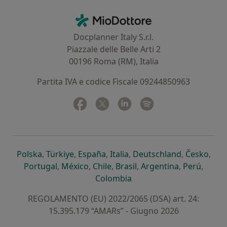
Contatti
MioDottore - Homepage
Docplanner Italy S.r.l.
Piazzale delle Belle Arti 2
00196 Roma (RM), Italia
Partita IVA e codice Fiscale 09244850963
Facebook
si apre in una nuova scheda
Twitter
si apre in una nuova scheda
Linkedin
si apre in una nuova sc
Spotify
si apre in una nuo
si apre in una nuova scheda
si apre in una nuova scheda
si apre in una nuova scheda
si apre in una nuova sche
si apre in 
si a
Polska
,
Türkiye
,
España
,
Italia
,
Deutschland
,
Česko
,
si apre in una nuova scheda
si apre in una nuova scheda
si apre in una nuova scheda
si apre in una nuova s
si apre in u
si apr
Portugal
,
México
,
Chile
,
Brasil
,
Argentina
,
Perú
,
si apre in una nuova sch
Colombia
REGOLAMENTO (EU) 2022/2065 (DSA) art. 24:
15.395.179 “AMARs” - Giugno 2026