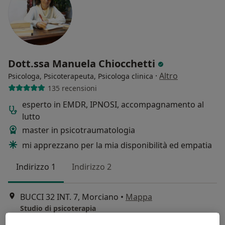
Dott.ssa Manuela Chiocchetti
·
Altro
Psicologa, Psicoterapeuta, Psicologa clinica
135 recensioni
esperto in EMDR, IPNOSI, accompagnamento al
lutto
master in psicotraumatologia
mi apprezzano per la mia disponibilità ed empatia
Indirizzo 1
Indirizzo 2
BUCCI 32 INT. 7, Morciano
•
Mappa
Studio di psicoterapia
Colloquio psicologico
Prestazione gratuita