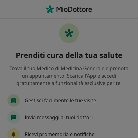
Men
Psicologo Clinico • Moncalieri, TO
Filters
Assicurazione
Mappa
Psicologi clinici a Moncalieri. Prenota online
Prenditi cura della tua salute
la tua visita
In che modo ordiniamo i risultati
Trova il tuo Medico di Medicina Generale e prenota
un appuntamento. Scarica l'App e accedi
gratuitamente a funzionalità esclusive per te:
Gestisci facilmente le tue visite
Invia messaggi ai tuoi dottori
Dott. Daniele Iaccarino
Ricevi promemoria e notifiche
·
Altro
Psicologo clinico, Psicologo, Psicoterapeuta