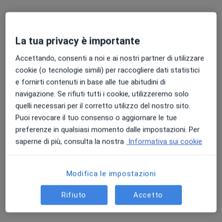
Chiedi di attivare le prenotazioni online
La tua privacy è importante
Accettando, consenti a noi e ai nostri partner di utilizzare
cookie (o tecnologie simili) per raccogliere dati statistici
e fornirti contenuti in base alle tue abitudini di
navigazione. Se rifiuti tutti i cookie, utilizzeremo solo
quelli necessari per il corretto utilizzo del nostro sito.
Dott.ssa Cornelia Teodora Moscal
Puoi revocare il tuo consenso o aggiornare le tue
·
Altro
Psicologa clinica, Psicologa, Psicoterapeuta
preferenze in qualsiasi momento dalle impostazioni. Per
83 recensioni
saperne di più, consulta la nostra
Informativa sui cookie
Indirizzo
Online
Modifica le impostazioni
Via Torino 114, Trofarello
•
Mappa
Rifiuto
Accetto
CORNELIA TEODORA MOSCAL -Studio psicoterapia
Colloquio psicologico clinico
da 75 €