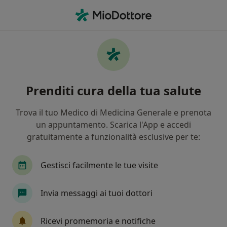
Men
Stress • Frascati, RM
Filters
• 1
Assicurazione
Map
Specialisti in trattamento Stress a Frascati
Prenditi cura della tua salute
In che modo ordiniamo i risultati
Trova il tuo Medico di Medicina Generale e prenota
un appuntamento. Scarica l'App e accedi
Che specializzazione stai cercando?
gratuitamente a funzionalità esclusive per te:
Psicologo
Psicoterapeuta
Psicologo clinic
Gestisci facilmente le tue visite
Invia messaggi ai tuoi dottori
Ricevi promemoria e notifiche