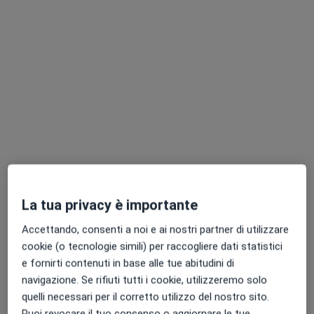
Chiedi di attivare le prenotazioni online
Pagamenti online
Dott. Andrea Moro
La tua privacy è importante
·
Altro
Psicologo, Psicologo clinico
39 recensioni
Accettando, consenti a noi e ai nostri partner di utilizzare
cookie (o tecnologie simili) per raccogliere dati statistici
Indirizzo
Online
e fornirti contenuti in base alle tue abitudini di
navigazione. Se rifiuti tutti i cookie, utilizzeremo solo
Corso San Giuseppe Calasanzio 15, Frascati
•
Mappa
quelli necessari per il corretto utilizzo del nostro sito.
Frascati- Consulenze online
Puoi revocare il tuo consenso o aggiornare le tue