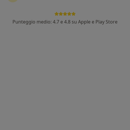
Punteggio medio: 4.7 e 4.8 su Apple e Play Store
Pagamenti online
Dott. Francesco Ricci
·
Altro
Psicoterapeuta, Psicologo
8 recensioni
Indirizzo 1
Indirizzo 2
Online
Borgo Garibaldi 80, Albano Laziale
•
Mappa
Centro Olistico
Psicoterapia
60 €
Questo dottore non ha ancora attivato le prenotazioni online presso questo indirizzo.
Chiedi di attivare le prenotazioni online