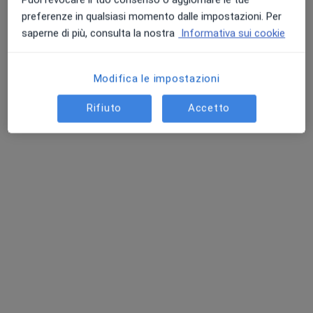
preferenze in qualsiasi momento dalle impostazioni. Per
Colloquio psicologico
60 €
saperne di più, consulta la nostra
Informativa sui cookie
Questo dottore non ha ancora attivato le prenotazioni online presso questo indirizzo.
Chiedi di attivare le prenotazioni online
Modifica le impostazioni
Rifiuto
Accetto
Nuovo profilo su MioDottore
Dott. Christian Rambaldo
·
Altro
Osteopata
7 recensioni
Osteopatia Muscolo-Scheletrica e Sportiva