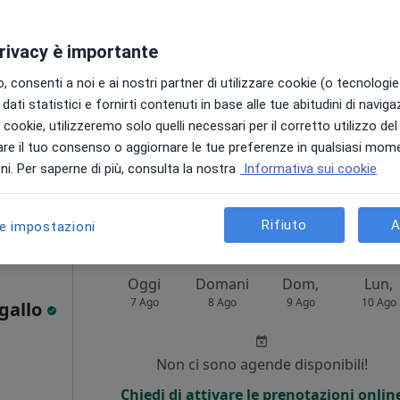
ca
Non ci sono agende disponibili!
privacy è importante
Chiedi di attivare le prenotazioni onlin
 consenti a noi e ai nostri partner di utilizzare cookie (o tecnologie 
dati statistici e fornirti contenuti in base alle tue abitudini di navig
i i cookie, utilizzeremo solo quelli necessari per il corretto utilizzo de
re il tuo consenso o aggiornare le tue preferenze in qualsiasi mom
i. Per saperne di più, consulta la nostra
Informativa sui cookie
61 €
Rifiuto
A
le impostazioni
Oggi
Domani
Dom,
Lun,
7 Ago
8 Ago
9 Ago
10 Ago
agallo
Non ci sono agende disponibili!
Chiedi di attivare le prenotazioni onlin