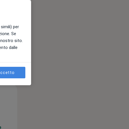
e
simili) per
azione. Se
l nostro sito.
ento dalle
ccetto
Mar,
Mer,
Gio,
11 Ago
12 Ago
13 Ago
e