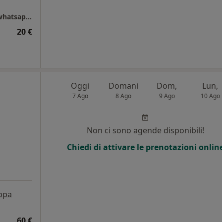
Studio Tutta Salute a Empoli (prenotazioni whatsapp 3926248457)
20 €
Oggi
Domani
Dom,
Lun,
7 Ago
8 Ago
9 Ago
10 Ago
Non ci sono agende disponibili!
i
Chiedi di attivare le prenotazioni onlin
ppa
60 €