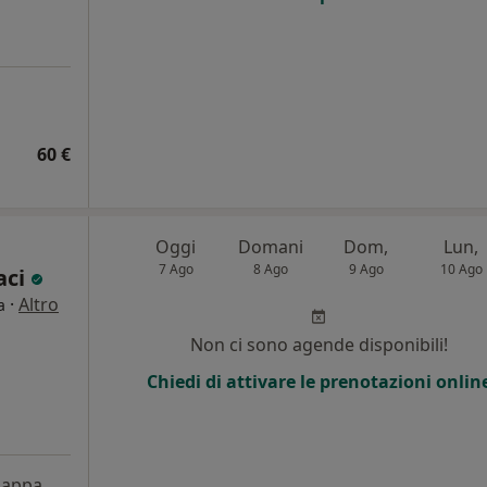
60 €
Oggi
Domani
Dom,
Lun,
7 Ago
8 Ago
9 Ago
10 Ago
aci
·
Altro
a
Non ci sono agende disponibili!
Chiedi di attivare le prenotazioni onlin
appa