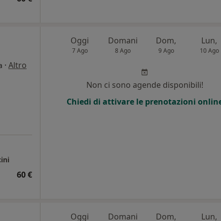
Oggi
Domani
Dom,
Lun,
7 Ago
8 Ago
9 Ago
10 Ago
·
Altro
a
Non ci sono agende disponibili!
Chiedi di attivare le prenotazioni onlin
ini
60 €
Oggi
Domani
Dom,
Lun,