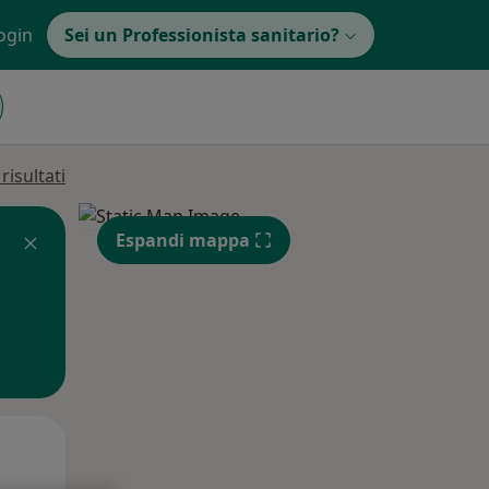
ogin
Sei un Professionista sanitario?
isultati
Espandi mappa
Mar,
Mer,
Gio,
11 Ago
12 Ago
13 Ago