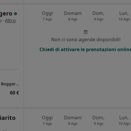
ggero
Oggi
Domani
Dom,
Lun,
7 Ago
8 Ago
9 Ago
10 Ago
·
Altro
o
i
Non ci sono agende disponibili!
Chiedi di attivare le prenotazioni onlin
Studio di Psicologia Online del Dott. Andrea Boggero ad Empoli
60 €
iarito
Oggi
Domani
Dom,
Lun,
7 Ago
8 Ago
9 Ago
10 Ago