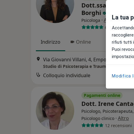
Dott.ssa Frances
Borghi
La tua 
·
Altro
Psicologa
6 recensioni
Accettando,
raccogliere 
Indirizzo
Online
rifiuti tutt
Puoi revoca
impostazion
Via Giovanni Villani, 4, Empoli
•
Mappa
Studio di Psicoterapia e Traumatologia
Colloquio individuale
Modifica 
Pagamenti online
Dott. Irene Cant
Psicologo, Psicoterapeuta,
·
Altro
Psicologo clinico
12 recensioni