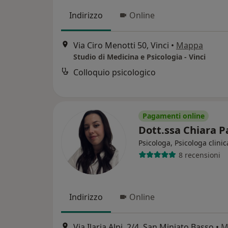
Indirizzo
Online
Via Ciro Menotti 50, Vinci
•
Mappa
Studio di Medicina e Psicologia - Vinci
Colloquio psicologico
Pagamenti online
Dott.ssa Chiara P
Psicologa, Psicologa clinic
8 recensioni
Indirizzo
Online
Via Ilaria Alpi, 2/4, San Miniato Basso
•
M