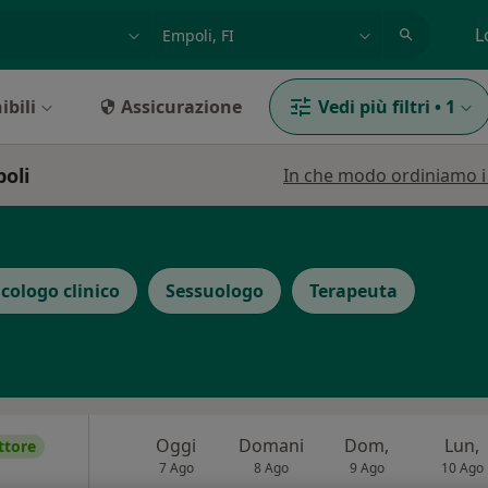
azione, medico, struttura
es: Roma
L
ibili
Assicurazione
Vedi più filtri
•
1
poli
In che modo ordiniamo i r
icologo clinico
Sessuologo
Terapeuta
Oggi
Domani
Dom,
Lun,
ttore
7 Ago
8 Ago
9 Ago
10 Ago