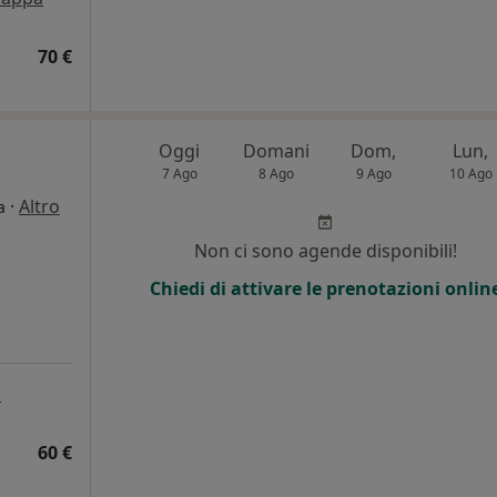
70 €
Oggi
Domani
Dom,
Lun,
7 Ago
8 Ago
9 Ago
10 Ago
·
Altro
a
Non ci sono agende disponibili!
Chiedi di attivare le prenotazioni onlin
a
60 €