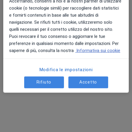
Accettando, consenti a noi e ai nostri partner di utilizzare
cookie (o tecnologie simili) per raccogliere dati statistici
e fornirti contenuti in base alle tue abitudini di
navigazione. Se rifiuti tutti i cookie, utilizzeremo solo
quelli necessari per il corretto utilizzo del nostro sito.
Puoi revocare il tuo consenso o aggiornare le tue
preferenze in qualsiasi momento dalle impostazioni. Per
saperne di più, consulta la nostra
Informativa sui cookie
Dr. Giuseppe Iacono
Modifica le impostazioni
·
Altro
Pediatra, Gastroenterologo
45 recensioni
Rifiuto
Accetto
Indirizzo
Online
Via Bernardo Mattarella 30, Bagheria
•
Mappa
Studio Medico
Prima visita pediatrica
120 €