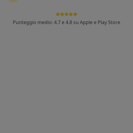
Punteggio medio: 4.7 e 4.8 su Apple e Play Store
Dott. Paolo Giuffrè
·
Altro
Medico di medicina generale, Medico certificatore
191 recensioni
Via Papa Giovanni XXIII 116/B, Bagheria
•
Mappa
Dott. Paolo Giuffrè
Visita medica generica in CONVENZIONE
Prestazione gratuita
Questo dottore non ha ancora attivato le prenotazioni online presso questo indirizzo.
Chiedi di attivare le prenotazioni online