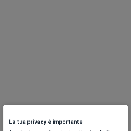
Dr. Gaspare Sanfilippo
·
Altro
Osteopata, Posturologo, Chinesiologo
321 recensioni
Indirizzo
Online
Via Monsignor Domenico Buttitta, 22 90011 Bagheria (PA), Bagheria
•
Mappa
Studio di Osteopatia e Postura - BAGHERIA
Prima visita osteopatica
70 €
Questo dottore non ha ancora attivato le prenotazioni online presso questo indirizzo.
La tua privacy è importante
Chiedi di attivare le prenotazioni online