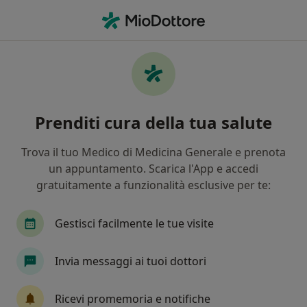
Men
Stitichezza • Bagheria, PA
Filters
• 1
Mappa
Specialisti in trattamento Stitichezza a
Prenditi cura della tua salute
Bagheria
In che modo ordiniamo i risultati
Trova il tuo Medico di Medicina Generale e prenota
un appuntamento. Scarica l'App e accedi
gratuitamente a funzionalità esclusive per te:
Che specializzazione stai cercando?
Gastroenterologo
Nutrizionista
Dietista
Gestisci facilmente le tue visite
Invia messaggi ai tuoi dottori
Ricevi promemoria e notifiche