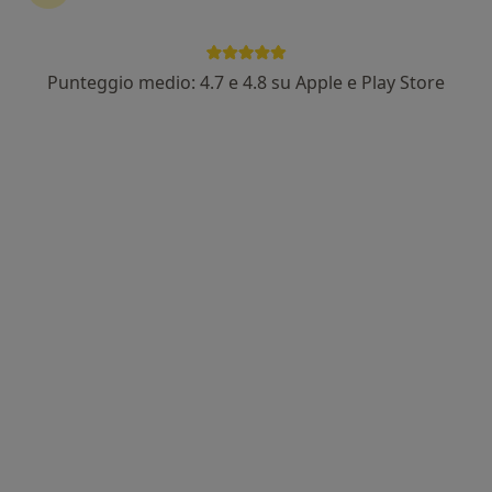
Punteggio medio: 4.7 e 4.8 su Apple e Play Store
Dott. Paolo Giuffrè
·
Altro
Medico di medicina generale, Medico certificatore
191 recensioni
Via Papa Giovanni XXIII 116/B, Bagheria
•
Mappa
Dott. Paolo Giuffrè
Visita medica generica in CONVENZIONE
Prestazione gratuita
Questo dottore non ha ancora attivato le prenotazioni online presso questo indirizzo.
Chiedi di attivare le prenotazioni online