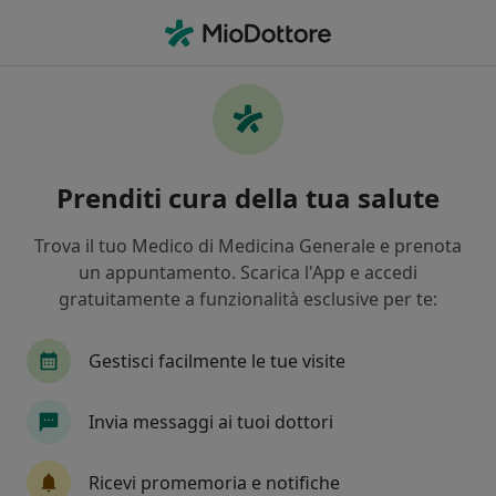
Men
Ipertensione • Bagheria, PA
Filters
• 1
Mappa
Specialisti in trattamento Ipertensione a
Prenditi cura della tua salute
Bagheria
In che modo ordiniamo i risultati
Trova il tuo Medico di Medicina Generale e prenota
un appuntamento. Scarica l'App e accedi
gratuitamente a funzionalità esclusive per te:
Che specializzazione stai cercando?
Cardiologo
Nutrizionista
Dietista
Me
Gestisci facilmente le tue visite
Invia messaggi ai tuoi dottori
Ricevi promemoria e notifiche