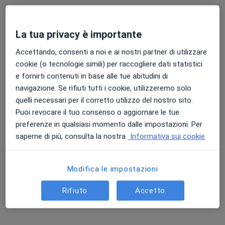
La tua privacy è importante
Accettando, consenti a noi e ai nostri partner di utilizzare
Dott.ssa Amalia Canale
cookie (o tecnologie simili) per raccogliere dati statistici
e fornirti contenuti in base alle tue abitudini di
Nutrizionista
navigazione. Se rifiuti tutti i cookie, utilizzeremo solo
166 recensioni
quelli necessari per il corretto utilizzo del nostro sito.
Puoi revocare il tuo consenso o aggiornare le tue
Indirizzo
Online
preferenze in qualsiasi momento dalle impostazioni. Per
saperne di più, consulta la nostra
Informativa sui cookie
Via Orifici 1, Casteldaccia
•
Mappa
DOTT.SSA AMALIA CANALE BIOLOGA NUTRIZIONISTA
Modifica le impostazioni
Analisi bioimpedenziometrica
30 €
Questo dottore non ha ancora attivato le prenotazioni online presso questo indirizzo.
Rifiuto
Accetto
Chiedi di attivare le prenotazioni online