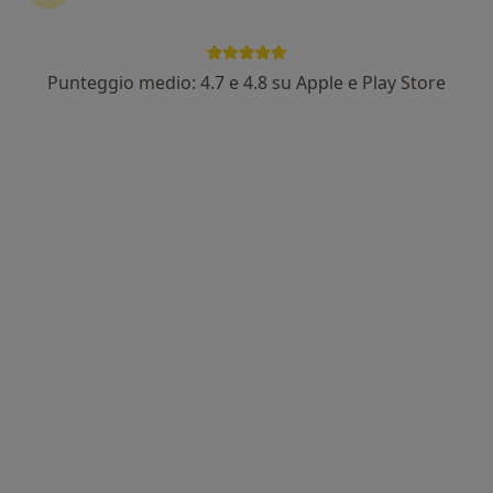
Punteggio medio: 4.7 e 4.8 su Apple e Play Store
Pagamenti online
Dott.ssa Anna Periz
·
Altro
Psicoterapeuta, Psicologa clinica, Psicologa
35 recensioni
Indirizzo
Online
Via XI Febbraio 4, Verona
•
Mappa
Studio Anna Periz - Verona
Colloquio psicologico
83 €
Questo dottore non ha ancora attivato le prenotazioni online presso questo indirizzo.
Chiedi di attivare le prenotazioni online