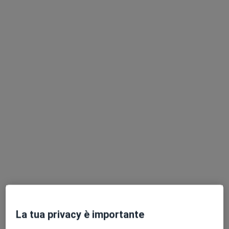
Chiedi di attivare le prenotazioni online
Pagamenti online
Dott.ssa Beatrice Di Somma
·
Altro
Psicologa, Psicoterapeuta, Psicologa clinica
57 recensioni
Indirizzo
Online
La tua privacy è importante