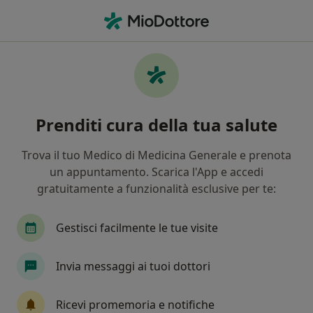
Men
Psoriasi • Verona, VR
Filters
• 1
Assicurazione
Map
Specialisti in trattamento Psoriasi a Verona
Prenditi cura della tua salute
In che modo ordiniamo i risultati
Trova il tuo Medico di Medicina Generale e prenota
un appuntamento. Scarica l'App e accedi
Che specializzazione stai cercando?
gratuitamente a funzionalità esclusive per te:
Dermatologo
Psicologo
Psicoterapeuta
Gestisci facilmente le tue visite
Invia messaggi ai tuoi dottori
Ricevi promemoria e notifiche