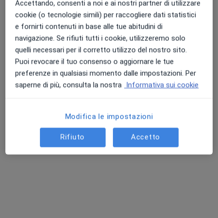
Via del Risorgimento 30, Verona
•
Mappa
Accettando, consenti a noi e ai nostri partner di utilizzare
Studio Privato Dott.ssa Di Somma Beatrice (Verona)
cookie (o tecnologie simili) per raccogliere dati statistici
e fornirti contenuti in base alle tue abitudini di
Psicoterapia individuale
80 €
navigazione. Se rifiuti tutti i cookie, utilizzeremo solo
Questo dottore non ha ancora attivato le prenotazioni online presso questo indirizzo.
quelli necessari per il corretto utilizzo del nostro sito.
Puoi revocare il tuo consenso o aggiornare le tue
Chiedi di attivare le prenotazioni online
preferenze in qualsiasi momento dalle impostazioni. Per
saperne di più, consulta la nostra
Informativa sui cookie
Modifica le impostazioni
Rifiuto
Accetto
Pagamenti online
Dott.ssa Martina Faccio
·
Altro
Psicologa, Psicologa clinica
20 recensioni