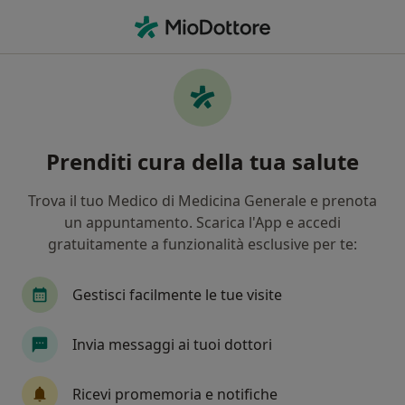
Men
Malattie Gastrointestinali • Ferrara, FE
Filters
• 1
Assicurazione
Map
Specialisti in trattamento malattie
Prenditi cura della tua salute
gastrointestinali a Ferrara
In che modo ordiniamo i risultati
Trova il tuo Medico di Medicina Generale e prenota
un appuntamento. Scarica l'App e accedi
gratuitamente a funzionalità esclusive per te:
Che specializzazione stai cercando?
Nutrizionista
Dietista
Biologo nutrizioni
Gestisci facilmente le tue visite
Invia messaggi ai tuoi dottori
Ricevi promemoria e notifiche