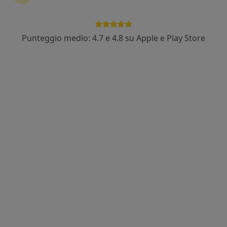
Punteggio medio: 4.7 e 4.8 su Apple e Play Store
Dott. Riccardo Barioni
·
Altro
Nutrizionista, Dietista, Biologo nutrizionista
307 recensioni
Indirizzo 1
Indirizzo 2
Indirizzo 3
Indirizzo 4
Via Bologna 453, Ferrara
•
Mappa
Idrokinetik Ferrara
Dieta personalizzata
120 €
Questo dottore non ha ancora attivato le prenotazioni online presso questo indirizzo.
Chiedi di attivare le prenotazioni online