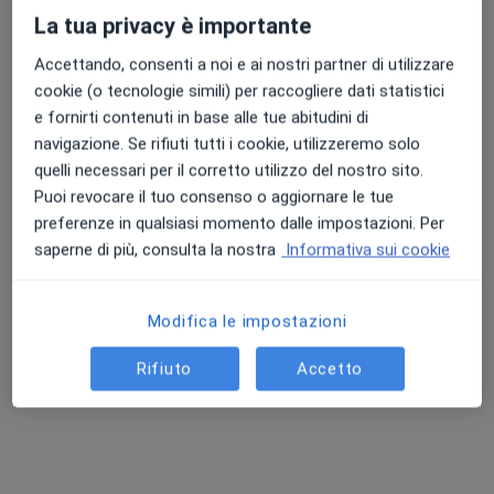
Chiedi di attivare le prenotazioni online
La tua privacy è importante
Accettando, consenti a noi e ai nostri partner di utilizzare
cookie (o tecnologie simili) per raccogliere dati statistici
e fornirti contenuti in base alle tue abitudini di
navigazione. Se rifiuti tutti i cookie, utilizzeremo solo
quelli necessari per il corretto utilizzo del nostro sito.
Puoi revocare il tuo consenso o aggiornare le tue
preferenze in qualsiasi momento dalle impostazioni. Per
saperne di più, consulta la nostra
Informativa sui cookie
Dott.ssa Maria Giovanna Foschini
Nutrizionista
381 recensioni
Modifica le impostazioni
Indirizzo 1
Indirizzo 2
Rifiuto
Accetto
Via Frutteti 49, Ferrara
•
Mappa
Dr.ssa Maria Giovanna Foschini - Biologa Nutrizionista
Dieta personalizzata
150 €