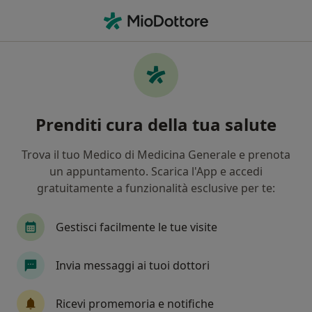
Men
Malattie Gastrointestinali • Minerbe, VR
Filters
• 1
Assicurazione
Map
Specialisti in trattamento malattie
Prenditi cura della tua salute
gastrointestinali a Minerbe
In che modo ordiniamo i risultati
Trova il tuo Medico di Medicina Generale e prenota
un appuntamento. Scarica l'App e accedi
gratuitamente a funzionalità esclusive per te:
Che specializzazione stai cercando?
Nutrizionista
Psicologo
Osteopata
M
Gestisci facilmente le tue visite
Invia messaggi ai tuoi dottori
Ricevi promemoria e notifiche