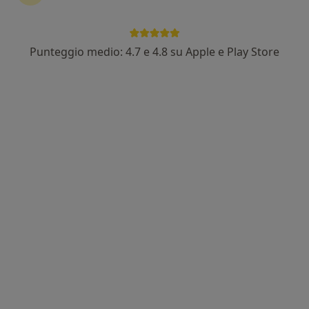
Punteggio medio: 4.7 e 4.8 su Apple e Play Store
Dott.ssa Benedetta Gasparini
Dietista, Nutrizionista, Dietologa
185 recensioni
Viale dell'Industria, 18, Legnago
•
Mappa
Dietista Bened
Controllo nutrizionale
60 €
Questo dottore non ha ancora attivato le prenotazioni online presso questo indirizzo.
Chiedi di attivare le prenotazioni online