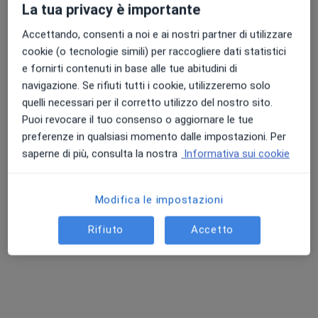
La tua privacy è importante
Accettando, consenti a noi e ai nostri partner di utilizzare
cookie (o tecnologie simili) per raccogliere dati statistici
e fornirti contenuti in base alle tue abitudini di
navigazione. Se rifiuti tutti i cookie, utilizzeremo solo
quelli necessari per il corretto utilizzo del nostro sito.
Dr. Enrico Baggio
Puoi revocare il tuo consenso o aggiornare le tue
·
Altro
Nutrizionista
preferenze in qualsiasi momento dalle impostazioni. Per
5 recensioni
saperne di più, consulta la nostra
Informativa sui cookie
Via Guglielmo Marconi, 4, Cologna Veneta
•
Mappa
Policologna - Cologna Veneta
Modifica le impostazioni
Consulenza nutrizionale
Prestazione gratuita
Rifiuto
Accetto
Questo dottore non ha ancora attivato le prenotazioni online presso questo indirizzo.
Chiedi di attivare le prenotazioni online