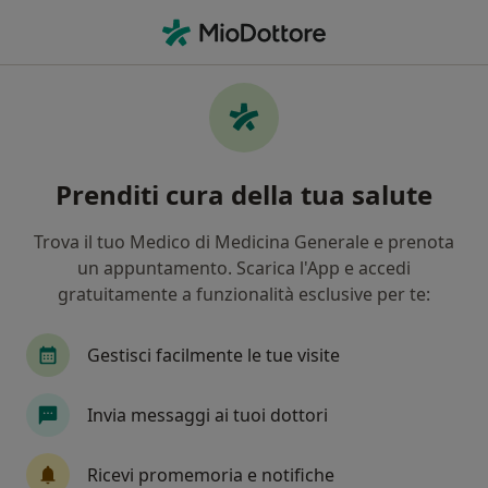
Men
Irsutismo • Modena, MO
Filters
• 1
Assicurazione
Map
Specialisti in trattamento Irsutismo a
Prenditi cura della tua salute
Modena
In che modo ordiniamo i risultati
Trova il tuo Medico di Medicina Generale e prenota
un appuntamento. Scarica l'App e accedi
gratuitamente a funzionalità esclusive per te:
Che specializzazione stai cercando?
Endocrinologo
Dermatologo
Medico estet
Gestisci facilmente le tue visite
Invia messaggi ai tuoi dottori
Ricevi promemoria e notifiche