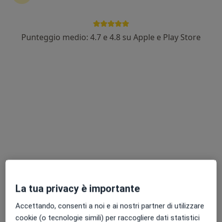
Punteggio medio: 4.7 e 4.8 su Apple e Play Store
Pagamenti online
Dott.ssa Simona Loiacono
·
Altro
Endocrinologa, Diabetologa
62 recensioni
Indirizzo 1
Indirizzo 2
Indirizzo 3
Indirizzo 4
Via C. Costa 19, Modena
•
Mappa
Medical Poliambulatori
Prima visita diabetologica
da 150 €
Questo dottore non ha ancora attivato le prenotazioni online presso questo indirizzo.
La tua privacy è importante
Chiedi di attivare le prenotazioni online
Accettando, consenti a noi e ai nostri partner di utilizzare
cookie (o tecnologie simili) per raccogliere dati statistici