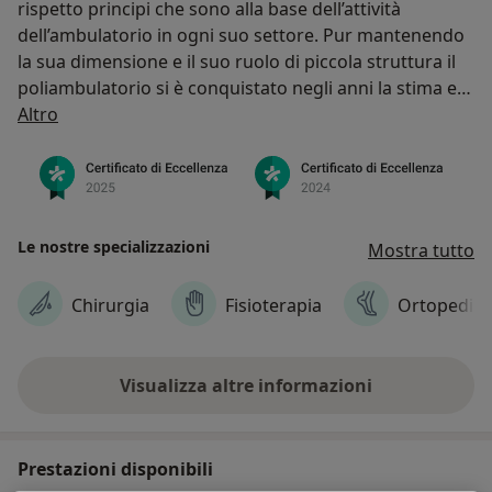
rispetto principi che sono alla base dell’attività
dell’ambulatorio in ogni suo settore. Pur mantenendo
la sua dimensione e il suo ruolo di piccola struttura il
poliambulatorio si è conquistato negli anni la stima e
Chi siamo
la fiducia di quanti, in questi anni, hanno trovato qui
Altro
medici competenti, attrezzature adeguate e un
continuo aggiornamento al fine di poter sempre
offrire le soluzioni migliori sia in ambito diagnostico
che rieducativo.
Il poliambulatorio LIFE è convenzionato con molte
Le nostre specializzazioni
Mostra tutto
assicurazioni e fondi sanitari e ha stretto importanti
collaborazioni con importanti società sportive del
Chirurgia
Fisioterapia
Ortopedia
territorio.
Recentemente è entrato a far parte del gruppo PSH,
una rete di poliambulatorio distribuiti sul territorio
Visualizza altre informazioni
locale che uniscono le loro risorse per rispondere alle
richieste sanitarie di quanti si rivolgono a noi nel modo
più veloce, completo e competente possibile.
Prestazioni disponibili