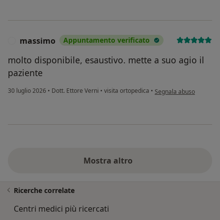
massimo
Appuntamento verificato
M
molto disponibile, esaustivo. mette a suo agio il
paziente
secondo l'opinione dell
30 luglio 2026
•
Dott. Ettore Verni
•
visita ortopedica
•
Segnala abuso
Mostra altro
Ricerche correlate
Centri medici più ricercati