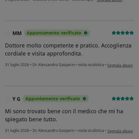
MM
Appuntamento verificato
M
Dottore molto competente e pratico. Accoglienza
cordiale e visita approfondita.
secondo l'opinion
31 luglio 2026
•
Dr. Alessandro Gasparin
•
visita oculistica
•
Segnala abuso
Y G
Appuntamento verificato
Y
Mi sono trovato bene con il medico che mi ha
spiegato bene tutto.
secondo l'opinione
31 luglio 2026
•
Dr. Alessandro Gasparin
•
visita oculistica
•
Segnala abuso