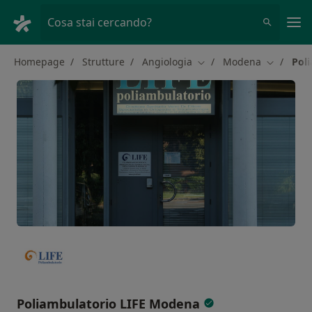
Men
Cosa stai cercando?
Homepage
Strutture
Angiologia
Modena
Pol
Cambia città
Cambia ci
Poliambulatorio LIFE Modena