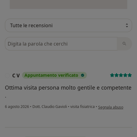
Cerca nelle recensioni
C V
Appuntamento verificato
C
Ottima visita persona molto gentile e competente
.
secondo l'opinione dell
6 agosto 2026
•
Dott. Claudio Gavioli
•
visita fisiatrica
•
Segnala abuso