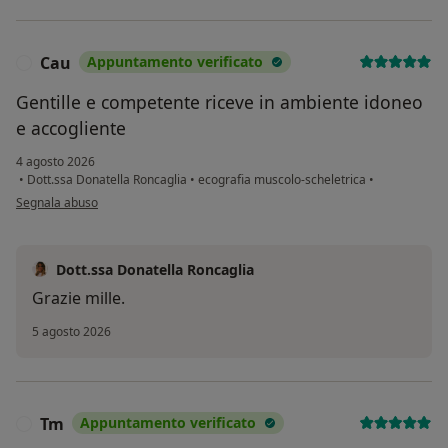
Cau
Appuntamento verificato
C
Gentille e competente riceve in ambiente idoneo
e accogliente
4 agosto 2026
•
Dott.ssa Donatella Roncaglia
•
ecografia muscolo-scheletrica
•
secondo l'opinione dell'utente Cau
Segnala abuso
Dott.ssa Donatella Roncaglia
Grazie mille.
5 agosto 2026
Tm
Appuntamento verificato
T