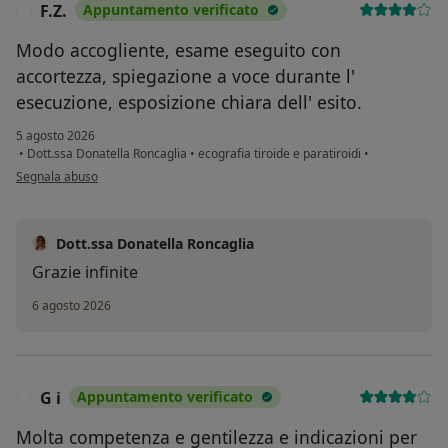
F.Z.
Appuntamento verificato
F
Modo accogliente, esame eseguito con
accortezza, spiegazione a voce durante l'
esecuzione, esposizione chiara dell' esito.
5 agosto 2026
•
Dott.ssa Donatella Roncaglia
•
ecografia tiroide e paratiroidi
•
secondo l'opinione dell'utente F.Z.
Segnala abuso
Dott.ssa Donatella Roncaglia
Grazie infinite
6 agosto 2026
G i
Appuntamento verificato
G
Molta competenza e gentilezza e indicazioni per