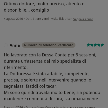
Ottimo dottore, molto preciso, attento e
disponibile... consiglio
secondo l'opinione dell'u
4 agosto 2026
•
Dott. Ettore Verni
•
visita fisiatrica
•
Segnala abuso
Anna
Numero di telefono verificato
A
Ho lavorato con la Dr.ssa Conte per 3 sessioni,
durante un'assenza del mio specialista di
riferimento.
La Dottoressa è stata affabile, competente,
precisa, e solerte nell'intervenire quando io
segnalassi fastidi col tecar.
Mi sono quindi trovata molto bene, sia potendo
mantenere continuità di cura, sia umanamente.
secondo l'opinione dell'
3 agosto 2026
•
Dott.ssa Irene Conte
•
tecarterapia
•
Segnala abuso