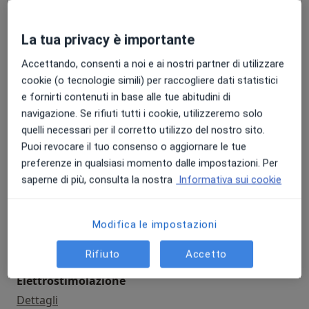
Tutte
La tua privacy è importante
Accettando, consenti a noi e ai nostri partner di utilizzare
Biopsia
cookie (o tecnologie simili) per raccogliere dati statistici
e fornirti contenuti in base alle tue abitudini di
biopsia
Dettagli
navigazione. Se rifiuti tutti i cookie, utilizzeremo solo
quelli necessari per il corretto utilizzo del nostro sito.
Prenota
Puoi revocare il tuo consenso o aggiornare le tue
preferenze in qualsiasi momento dalle impostazioni. Per
Allenamento sportivo
saperne di più, consulta la nostra
Informativa sui cookie
allenamento sportivo
Dettagli
Modifica le impostazioni
Prenota
Rifiuto
Accetto
Elettrostimolazione
elettrostimolazione
Dettagli