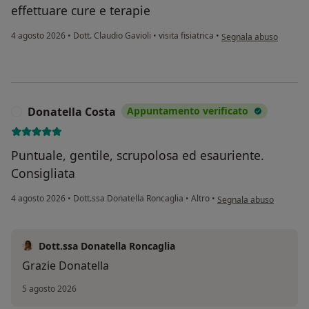
effettuare cure e terapie
secondo l'opinione dell
4 agosto 2026
•
Dott. Claudio Gavioli
•
visita fisiatrica
•
Segnala abuso
Donatella Costa
Appuntamento verificato
D
Puntuale, gentile, scrupolosa ed esauriente.
Consigliata
secondo l'opinione dell
4 agosto 2026
•
Dott.ssa Donatella Roncaglia
•
Altro
•
Segnala abuso
Dott.ssa Donatella Roncaglia
Grazie Donatella
5 agosto 2026