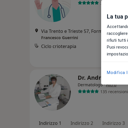
341 recension
La tua 
Accettando,
Via Trento e Trieste 57, Formigine
•
Map
raccogliere 
Francesco Guerrini
rifiuti tutt
Ciclo crioterapia
Puoi revoca
impostazion
Modifica 
Dr. Andrea Lodi
·
Altro
Dermatologo
135 recension
Indirizzo 1
Indirizzo 2
Indirizzo 3