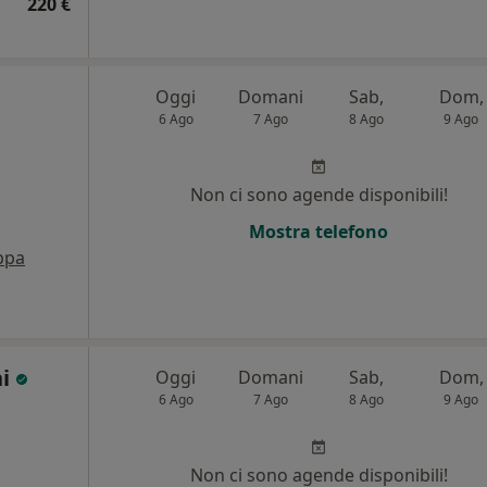
220 €
Oggi
Domani
Sab,
Dom,
6 Ago
7 Ago
8 Ago
9 Ago
i
Non ci sono agende disponibili!
Mostra telefono
ppa
ni
Oggi
Domani
Sab,
Dom,
6 Ago
7 Ago
8 Ago
9 Ago
i
Non ci sono agende disponibili!