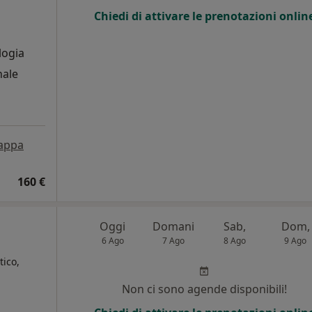
Chiedi di attivare le prenotazioni onlin
ologia
nale
appa
160 €
Oggi
Domani
Sab,
Dom,
6 Ago
7 Ago
8 Ago
9 Ago
ico,
Non ci sono agende disponibili!
i