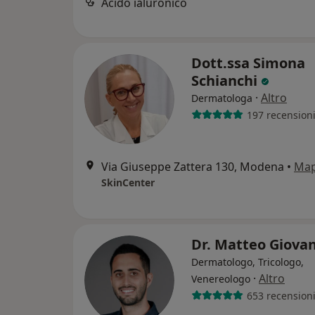
Acido ialuronico
Dott.ssa Simona
Schianchi
·
Altro
Dermatologa
197 recension
Via Giuseppe Zattera 130, Modena
•
Ma
SkinCenter
Dr. Matteo Giova
Dermatologo, Tricologo,
·
Altro
Venereologo
653 recension