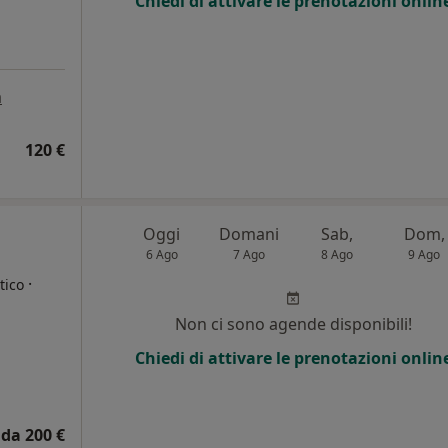
Chiedi di attivare le prenotazioni onlin
a
120 €
Oggi
Domani
Sab,
Dom,
6 Ago
7 Ago
8 Ago
9 Ago
·
tico
Non ci sono agende disponibili!
Chiedi di attivare le prenotazioni onlin
da 200 €