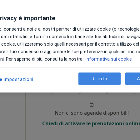
i
Non ci sono agende disponibili!
privacy è importante
Chiedi di attivare le prenotazioni onlin
 consenti a noi e ai nostri partner di utilizzare cookie (o tecnologie 
pa
dati statistici e fornirti contenuti in base alle tue abitudini di navig
i i cookie, utilizzeremo solo quelli necessari per il corretto utilizzo de
120 €
re il tuo consenso o aggiornare le tue preferenze in qualsiasi mom
i. Per saperne di più, consulta la nostra
Informativa sui cookie
Rifiuto
A
le impostazioni
Oggi
Domani
Sab,
Dom,
6 Ago
7 Ago
8 Ago
9 Ago
i
Non ci sono agende disponibili!
Chiedi di attivare le prenotazioni onlin