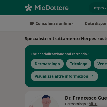
es. prest
Consulenza online
Date dispon
Specialisti in trattamento Herpes zos
Che specializzazione stai cercando?
Dermatologo
Tricologo
Vene
Visualizza altre informazioni
Dr. Francesco Gue
·
Altro
Dermatologo