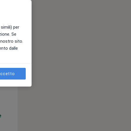
e
simili) per
azione. Se
l nostro sito.
ento dalle
ccetto
Lun,
Mar,
Mer,
10 Ago
11 Ago
12 Ago
e