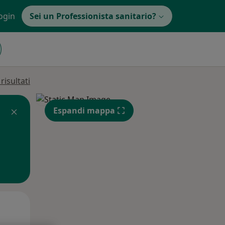
ogin
Sei un Professionista sanitario?
isultati
Espandi mappa
Lun,
Mar,
Mer,
10 Ago
11 Ago
12 Ago