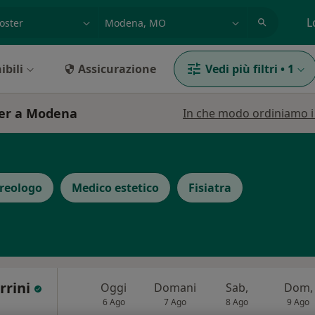
azione, medico, struttura
es: Roma
L
ibili
Assicurazione
Vedi più filtri
•
1
ter a Modena
In che modo ordiniamo i r
reologo
Medico estetico
Fisiatra
rrini
Oggi
Domani
Sab,
Dom,
6 Ago
7 Ago
8 Ago
9 Ago