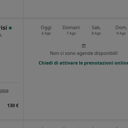
risi
Oggi
Domani
Sab,
Dom,
6 Ago
7 Ago
8 Ago
9 Ago
,
Non ci sono agende disponibili!
Chiedi di attivare le prenotazioni onlin
ppa
130 €