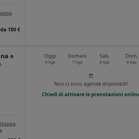
appa
da 180 €
gna
Oggi
Domani
Sab,
Dom,
6 Ago
7 Ago
8 Ago
9 Ago
,
i
Non ci sono agende disponibili!
Chiedi di attivare le prenotazioni onlin
Mappa
i