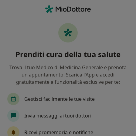
Men
Verruca • Modena, MO
Filters
• 1
Assicurazione
Map
Specialisti in trattamento Verruca a
Prenditi cura della tua salute
Modena
In che modo ordiniamo i risultati
Trova il tuo Medico di Medicina Generale e prenota
un appuntamento. Scarica l'App e accedi
gratuitamente a funzionalità esclusive per te:
Che specializzazione stai cercando?
Dermatologo
Urologo
Venereologo
T
Gestisci facilmente le tue visite
Invia messaggi ai tuoi dottori
Ricevi promemoria e notifiche