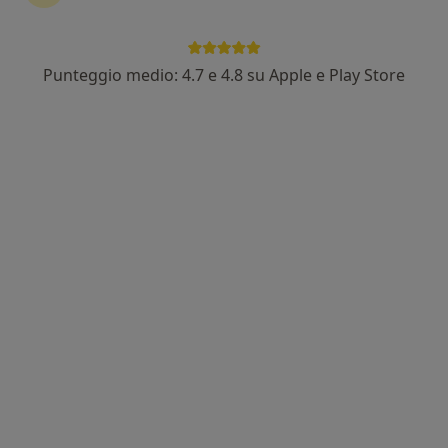
Punteggio medio: 4.7 e 4.8 su Apple e Play Store
Prof. Salvatore Micali
·
Altro
Urologo
38 recensioni
Indirizzo 1
Indirizzo 2
Indirizzo 3
Indirizzo 4
Via Emilia Ovest 515, Modena
•
Mappa
Poliambulatorio BluMedica di CISDI S.P.A. con socio unico
Prima visita urologica
215 €
Questo dottore non ha ancora attivato le prenotazioni online presso questo indirizzo.
Chiedi di attivare le prenotazioni online