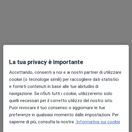
Dr. Francesco Guerrini
·
Altro
Dermatologo
La tua privacy è importante
344 recensioni
Accettando, consenti a noi e ai nostri partner di utilizzare
Via Trento e Trieste 57, Formigine
•
Mappa
cookie (o tecnologie simili) per raccogliere dati statistici
Francesco Guerrini
e fornirti contenuti in base alle tue abitudini di
Ciclo crioterapia
120 €
navigazione. Se rifiuti tutti i cookie, utilizzeremo solo
Questo dottore non ha ancora attivato le prenotazioni online presso questo indirizzo.
quelli necessari per il corretto utilizzo del nostro sito.
Puoi revocare il tuo consenso o aggiornare le tue
Chiedi di attivare le prenotazioni online
preferenze in qualsiasi momento dalle impostazioni. Per
saperne di più, consulta la nostra
Informativa sui cookie