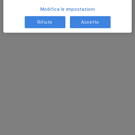
Modifica le impostazioni
Rifiuto
Accetto
Dott. Andrea Megna
·
Altro
Dermatologo, Venereologo, Tricologo
201 recensioni
Indirizzo 1
Indirizzo 2
Via Modena 2b, Castelnuovo Rangone
•
Mappa
Studio Dentistico Dott. Francesco Romagnoli
Acido ialuronico
220 €
Questo dottore non ha ancora attivato le prenotazioni online presso questo indirizzo.
Chiedi di attivare le prenotazioni online