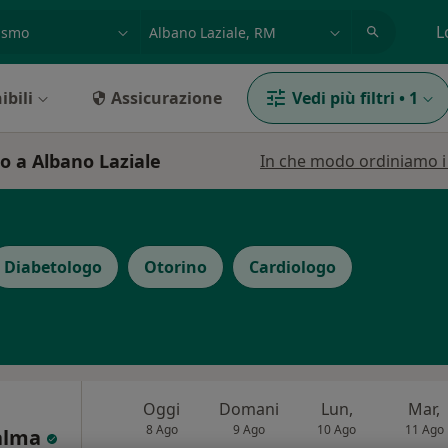
azione, medico, struttura
es: Roma
L
ibili
Assicurazione
Vedi più filtri
•
1
mo a Albano Laziale
In che modo ordiniamo i r
Diabetologo
Otorino
Cardiologo
Oggi
Domani
Lun,
Mar,
8 Ago
9 Ago
10 Ago
11 Ago
Palma