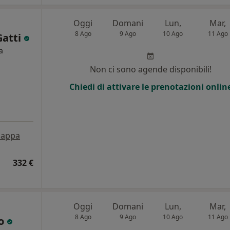
Oggi
Domani
Lun,
Mar,
8 Ago
9 Ago
10 Ago
11 Ago
Gatti
a
Non ci sono agende disponibili!
Chiedi di attivare le prenotazioni onlin
appa
332 €
Oggi
Domani
Lun,
Mar,
8 Ago
9 Ago
10 Ago
11 Ago
to