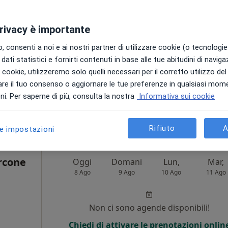
Non ci sono agende disponibili!
privacy è importante
Chiedi di attivare le prenotazioni onlin
 consenti a noi e ai nostri partner di utilizzare cookie (o tecnologie 
dati statistici e fornirti contenuti in base alle tue abitudini di navig
i i cookie, utilizzeremo solo quelli necessari per il corretto utilizzo de
re il tuo consenso o aggiornare le tue preferenze in qualsiasi mom
Mappa
i. Per saperne di più, consulta la nostra
Informativa sui cookie
40 €
Rifiuto
A
le impostazioni
rcone
Oggi
Domani
Lun,
Mar,
8 Ago
9 Ago
10 Ago
11 Ago
i
Non ci sono agende disponibili!
Chiedi di attivare le prenotazioni onlin