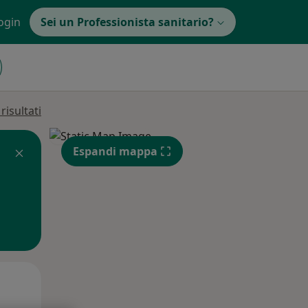
ogin
Sei un Professionista sanitario?
isultati
Espandi mappa
Mer,
Gio,
Ven,
12 Ago
13 Ago
14 Ago