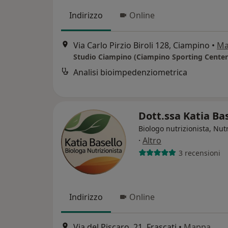
Indirizzo
Online
Via Carlo Pirzio Biroli 128, Ciampino
•
Ma
Studio Ciampino (Ciampino Sporting Center
Analisi bioimpedenziometrica
Dott.ssa Katia Ba
Biologo nutrizionista, Nutr
·
Altro
3 recensioni
Indirizzo
Online
Via del Piscaro, 21, Frascati
•
Mappa