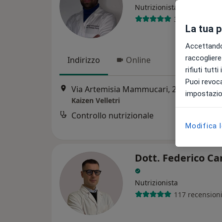
Nutrizionista
33 recensioni
La tua 
Accettando,
raccogliere 
Indirizzo
Online
rifiuti tutt
Puoi revoca
Via Artemisia Mammucari, 26, Velletri
•
impostazion
Kaizen Velletri
Controllo nutrizionale
Modifica 
Dott. Federico Ca
Nutrizionista
117 recension