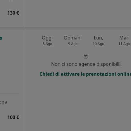
130 €
Oggi
Domani
Lun,
Mar,
8 Ago
9 Ago
10 Ago
11 Ago
Non ci sono agende disponibili!
Chiedi di attivare le prenotazioni onlin
ppa
100 €