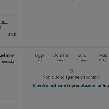
ppa
)
40 €
sello
Oggi
Domani
Lun,
Mar,
8 Ago
9 Ago
10 Ago
11 Ago
izionista
Non ci sono agende disponibili!
Chiedi di attivare le prenotazioni onlin