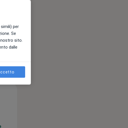
e
simili) per
azione. Se
l nostro sito.
ento dalle
ccetto
Mer,
Gio,
Ven,
12 Ago
13 Ago
14 Ago
e