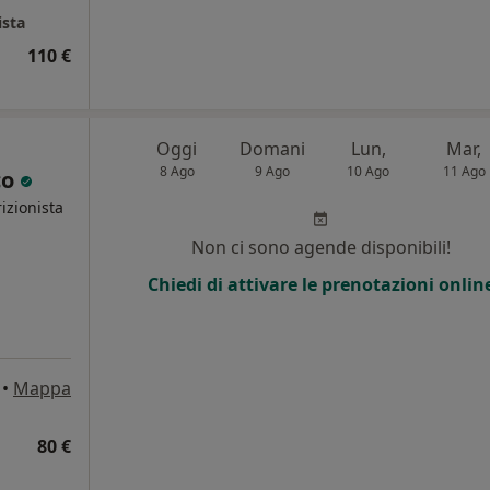
ista
110 €
Oggi
Domani
Lun,
Mar,
8 Ago
9 Ago
10 Ago
11 Ago
co
izionista
Non ci sono agende disponibili!
Chiedi di attivare le prenotazioni onlin
•
Mappa
80 €