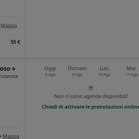
Mappa
55 €
ioso
Oggi
Domani
Lun,
Mar,
8 Ago
9 Ago
10 Ago
11 Ago
izionista
i
Non ci sono agende disponibili!
Chiedi di attivare le prenotazioni onlin
•
Mappa