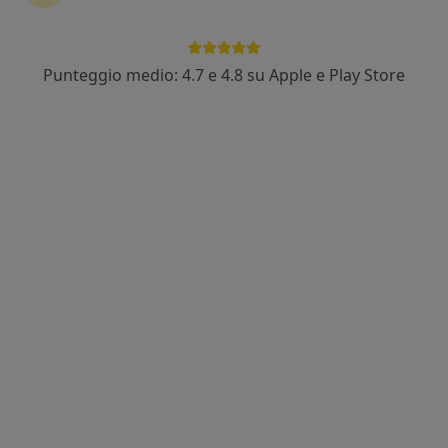
Punteggio medio: 4.7 e 4.8 su Apple e Play Store
Nuovo profilo su MioDottore
Dott. Samuela Priami
·
Biologo nutrizionista, Nutrizionista, Professional counselor
Altro
2 recensioni
Via Silvio Pellico, 8, Vimercate
•
Mappa
Studio di Nutrizione Dott.ssa Priami
Analisi della composizione corporea
45 €
Questo dottore non ha ancora attivato le prenotazioni online presso questo indirizzo.
Chiedi di attivare le prenotazioni online