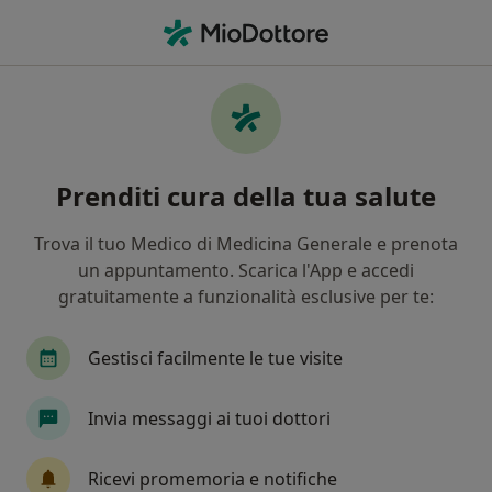
Men
Ipertensione • Monza, MB
Filters
• 1
Assicurazione
Map
Specialisti in trattamento Ipertensione a
Prenditi cura della tua salute
Monza
In che modo ordiniamo i risultati
Trova il tuo Medico di Medicina Generale e prenota
un appuntamento. Scarica l'App e accedi
gratuitamente a funzionalità esclusive per te:
Che specializzazione stai cercando?
Nutrizionista
Cardiologo
Medico di medic
Gestisci facilmente le tue visite
Invia messaggi ai tuoi dottori
Ricevi promemoria e notifiche