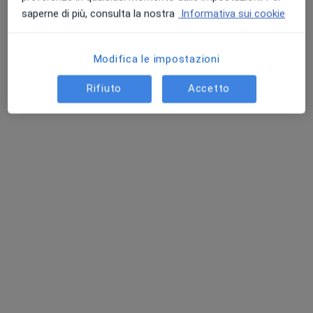
saperne di più, consulta la nostra
Informativa sui cookie
Modifica le impostazioni
Rifiuto
Accetto
Dott. Antonio Lippolis
·
Altro
Cardiologo
13 recensioni
Via E. de Amicis 67, Cinisello Balsamo
•
Mappa
Centro Polisalute
Ecodoppler
120 €
Questo dottore non ha ancora attivato le prenotazioni online presso questo indirizzo.
Chiedi di attivare le prenotazioni online