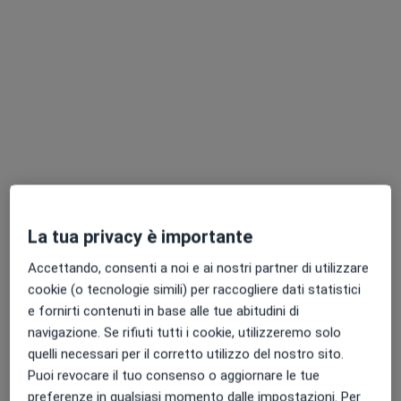
Dott.ssa Ginevra Viganò
·
Altro
Nutrizionista
18 recensioni
Indirizzo 1
Indirizzo 2
Online
La tua privacy è importante
Via Riccardo Wagner, 169, Seregno
•
Mappa
Accettando, consenti a noi e ai nostri partner di utilizzare
CAB Polidiagnostico
cookie (o tecnologie simili) per raccogliere dati statistici
e fornirti contenuti in base alle tue abitudini di
Consulenza nutrizionale
155 €
navigazione. Se rifiuti tutti i cookie, utilizzeremo solo
Questo dottore non ha ancora attivato le prenotazioni online presso questo indirizzo.
quelli necessari per il corretto utilizzo del nostro sito.
Puoi revocare il tuo consenso o aggiornare le tue
Chiedi di attivare le prenotazioni online
preferenze in qualsiasi momento dalle impostazioni. Per